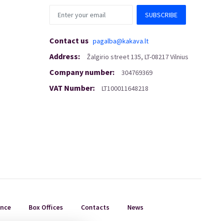
SUBSCRIBE
Contact us
pagalba@kakava.lt
Address
:
Žalgirio
street
135, LT-08217 Vilnius
Company number
:
304769369
VAT Number
:
LT100011648218
ance
Box Offices
Contacts
News