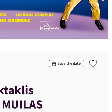
Save the date
ktaklis
 MUILAS