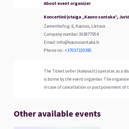
ŠARŪNAS GEDVILAS – Muilas Džiaziukas
About event organizer
Režisierius – Žilvinas Beniušis
Koncertinė įstaiga „Kauno santaka“, Juri
Idėjos ir scenarijaus autoriai – Virgilijus Veršul
Kostiumų dailininkė – Daiva Urbonavičiūtė
Zamenhofo g. 6, Kaunas, Lietuva
Scenografijos autorius – Vitalijus Strigunkov
Company number
302877054
Email
:
info@kaunosantaka.lt
Phone no.
:
+37037220385
The Ticket seller (kakava.lt) operates as a di
is borne by the event organiser. The organi
in case of cancellation or postponement of t
Other available events