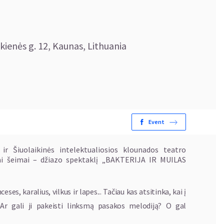
ienės g. 12, Kaunas, Lithuania
Event
ir Šiuolaikinės intelektualiosios klounados teatro
isai šeimai – džiazo spektaklį „BAKTERIJA IR MUILAS
ses, karalius, vilkus ir lapes... Tačiau kas atsitinka, kai į
 Ar gali ji pakeisti linksmą pasakos melodiją? O gal