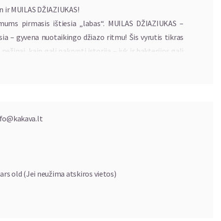
en ir MUILAS DŽIAZIUKAS!
s mums pirmasis ištiesia „labas“. MUILAS DŽIAZIUKAS –
sia – gyvena nuotaikingo džiazo ritmu! Šis vyrutis tikras
ežinai, kaip gali pakrypti istorija – juk ir bakterijos gali
k Jums merkia akį iš jogurto indelio!
ounados Teatro aktoriais – Severina Špakovska, Šarūnu
utėsime iki paryčių, linksmai dainuodami:
nfo@kakava.lt
ars old (Jei neužima atskiros vietos)
ro aktoriai: