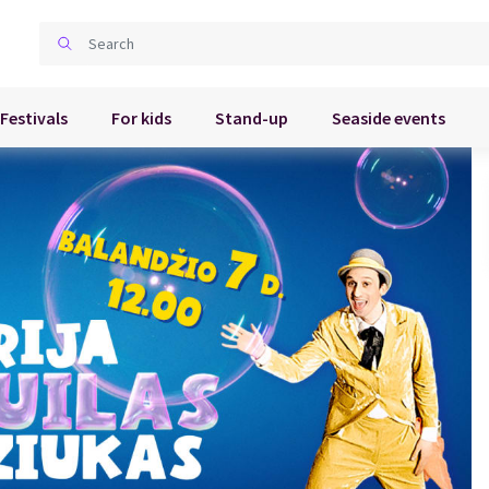
Festivals
For kids
Stand-up
Seaside events