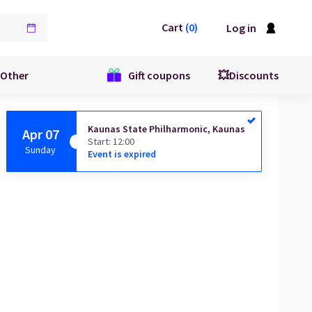
Cart
(
0
)
Log in
Other
Gift coupons
💥Discounts
Kaunas State Philharmonic, Kaunas
Apr 07
Start
:
12:00
Sunday
Event is expired