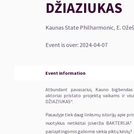
DŽIAZIUKAS
Kaunas State Philharmonic, E. Ožešk
Event is over
:
2024-04-07
Event information
Atbundant pavasariui, Kauno bigbendas 
aktoriai pristato projektą vaikams ir v
DŽIAZIUKAS“.
Pasaulyje tiek daug linksmų istorijų apie prince
nuotykius netikėtai įsiveržia BAKTERIJA?
paslaptingomis galiomis siekia piktų kėslų?