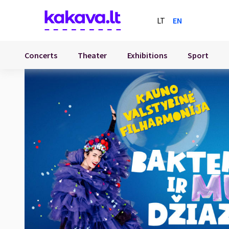
LT
EN
Concerts
Theater
Exhibitions
Sport