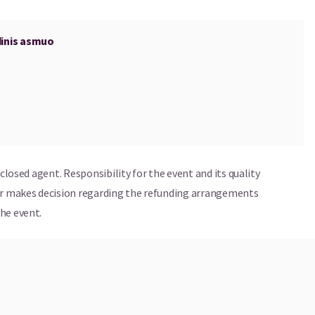
dinis asmuo
is ir Žilvinas Beniušis
as
sclosed agent. Responsibility for the event and its quality
ser makes decision regarding the refunding arrangements
he event.