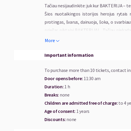
Tačiau nesijaudinkite: juk kur BAKTERIJA – t
Šios nuotaikingos istorijos herojus rytai
protingas, švarus, dainuoja, šoka, o svarbiau
priešas piktajai BAKTERIJAI... Tačiau niekada n
tapti gerosiomis... Ei, žiūrėkite! Viena kaip ti
More
Kartu su Šiuolaikinės Intelektualiosios Kl
Gedvilu – bei Kauno bigbendo muzikantais sia
Important information
Labas rytas, labas rytas -
To purchase more than 10 tickets, contact
i
Mano veidas jums matytas!
Door opens before
:
11:30 am
Labas rytas, labas rytas –
Duration
:
1 h
Muilas Džiaziukas aš akytas!
Breaks
:
none
KAUNO BIGBENDAS
Children are admitted free of charge:
to 4 ye
Age of consent
:
1 years
Šiuolaikinės intelektualiosios klounados teat
Discounts
:
none
SEVERINA ŠPAKOVSKA – Bakterija