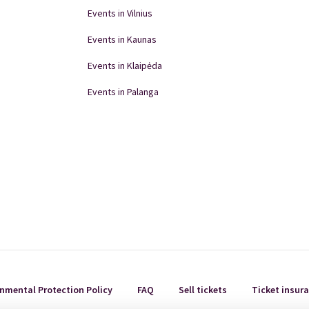
Events in Vilnius
Events in Kaunas
Events in Klaipėda
Events in Palanga
Events in Panevėžys
Domino Teatro Performances
nmental Protection Policy
FAQ
Sell tickets
Ticket insur