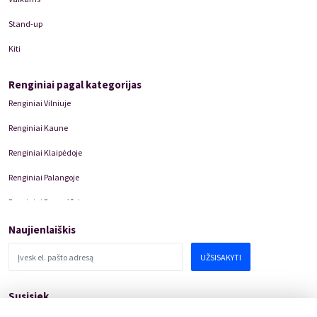
Stand-up
Kiti
Renginiai pagal kategorijas
Renginiai Vilniuje
Renginiai Kaune
Renginiai Klaipėdoje
Renginiai Palangoje
Renginiai Panevėžyje
Domino Teatro Spektakliai
Naujienlaiškis
UŽSISAKYTI
Susisiek
pagalba@kakava.lt