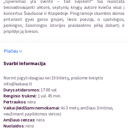
„Gyvenimas yra šventė – tad švęskim!“ Šia nuostata
besivadovaujanti aktorė, septynių knygų autorė kviečia visus į
koncertus Šiauliuose ir Klaipėdoje. Programoje skambės dainos
pritariant gyvo garso grupei, liesis poezija, o spalvingos,
juokingos, žaismingos istorijos praskaidrins pilką dabartį ir
pripildys ją šviesos.
Kartu su Nijole Narmontaite scenoje muzikuos:
Plačiau
Akordeonas – Andrius Balachovičius
Klavišiniai – Kastytis Žukauskas
Svarbi informacija
Kontrabosas – Ar Man Isojan
Mušamieji – Žydrūnas Mockūnas
Norint įsigyti daugiau nei 10 bilietų, prašome kreiptis
info@kakava.lt
Lauksime Jūsų !
Durys atidaromos
:
17:00 val.
Renginio trukmė
:
1 val. 45 min.
Pertraukos
:
nėra
Vaikai įleidžiami nemokamai:
iki 3 metų amžiaus (Imtinai,
neužimant papildomos vietos)
Amžiaus cenzas
:
nėra
Nuolaidos
:
nėra