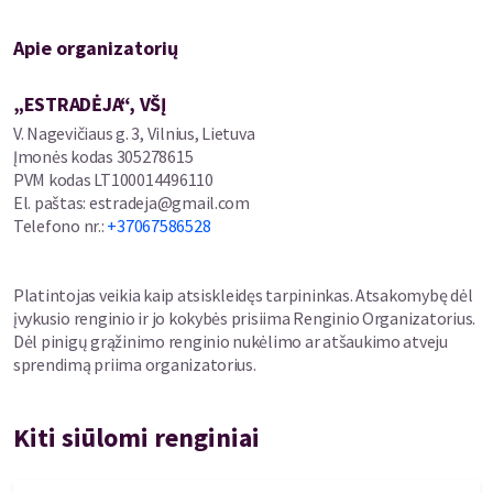
Apie organizatorių
„ESTRADĖJA“, VŠĮ
V. Nagevičiaus g. 3, Vilnius, Lietuva
Įmonės kodas
305278615
PVM kodas
LT100014496110
El. paštas
:
estradeja@gmail.com
Telefono nr.
:
+37067586528
Platintojas veikia kaip atsiskleidęs tarpininkas. Atsakomybę dėl
įvykusio renginio ir jo kokybės prisiima Renginio Organizatorius.
Dėl pinigų grąžinimo renginio nukėlimo ar atšaukimo atveju
sprendimą priima organizatorius.
Kiti siūlomi renginiai