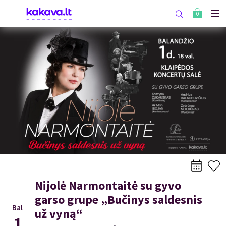
0
Nijolė Narmontaitė su gyvo
garso grupe „Bučinys saldesnis
Bal
už vyną“
1