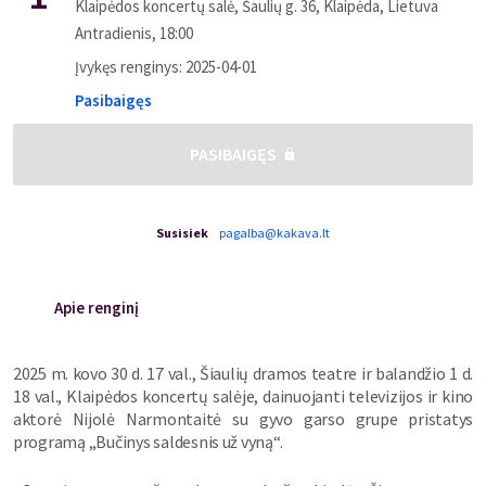
Klaipėdos koncertų salė, Šaulių g. 36, Klaipėda, Lietuva
Antradienis
,
18:00
Įvykęs renginys
:
2025-04-01
Pasibaigęs
PASIBAIGĘS
Susisiek
pagalba@kakava.lt
Apie renginį
2025 m. kovo 30 d. 17 val., Šiaulių dramos teatre ir
balandžio 1 d.
18 val., Klaipėdos koncertų salėje,
dainuojanti televizijos ir kino
aktorė Nijolė Narmontaitė su gyvo garso grupe pristatys
programą „Bučinys saldesnis už vyną“.