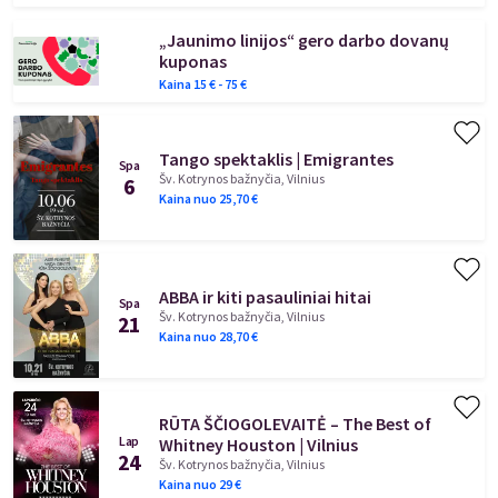
„Jaunimo linijos“ gero darbo dovanų
kuponas
Kaina
15
€ -
75
€
Tango spektaklis | Emigrantes
Spa
Šv. Kotrynos bažnyčia, Vilnius
6
Kaina nuo
25,70
€
ABBA ir kiti pasauliniai hitai
Spa
Šv. Kotrynos bažnyčia, Vilnius
21
Kaina nuo
28,70
€
RŪTA ŠČIOGOLEVAITĖ – The Best of
Lap
Whitney Houston | Vilnius
24
Šv. Kotrynos bažnyčia, Vilnius
Kaina nuo
29
€