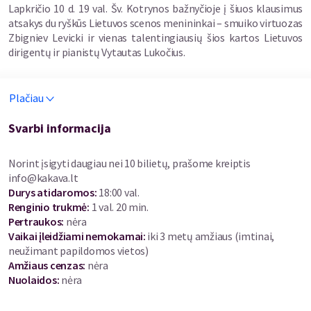
Lapkričio 10 d. 19 val. Šv. Kotrynos bažnyčioje į šiuos klausimus
atsakys du ryškūs Lietuvos scenos menininkai – smuiko virtuozas
Zbigniev Levicki ir vienas talentingiausių šios kartos Lietuvos
dirigentų ir pianistų Vytautas Lukočius.
Programa „Dvi stichijos: nuo Queen iki klasikos genijų“ – tai
Plačiau
daugiau nei koncertas. Tai dviejų muzikinių pasaulių susitikimas,
kuriame klasikos didybė susilieja su roko laisve, o gerai
pažįstamos melodijos įgauna naują skambesį.
Svarbi informacija
Virtuoziškas atlikimas, netikėtos aranžuotės, improvizacijos ir
Norint įsigyti daugiau nei 10 bilietų, prašome kreiptis
emocionalūs muzikos dialogai kvies iš naujo atrasti kūrinius,
info@kakava.lt
kuriuos pažįsta milijonai klausytojų visame pasaulyje.
Durys atidaromos
:
18:00 val.
Renginio trukmė
:
1 val. 20 min.
Šv. Kotrynos bažnyčios erdvė šiam koncertui suteiks ypatingą
Pertraukos
:
nėra
aurą – čia kiekviena nata skambės dar jautriau, o kiekviena
Vaikai įleidžiami nemokamai:
iki 3 metų amžiaus (imtinai,
melodija taps nepamirštama patirtimi.
neužimant papildomos vietos)
Amžiaus cenzas
:
nėra
Jei mėgstate muziką, kuri stebina, įkvepia ir nepalieka abejingų
Nuolaidos
:
nėra
– šis vakaras skirtas Jums.