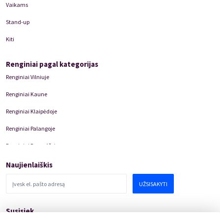
Vaikams
Stand-up
Kiti
Renginiai pagal kategorijas
Renginiai Vilniuje
Renginiai Kaune
Renginiai Klaipėdoje
Renginiai Palangoje
Renginiai Panevėžyje
Domino Teatro Spektakliai
Naujienlaiškis
UŽSISAKYTI
Susisiek