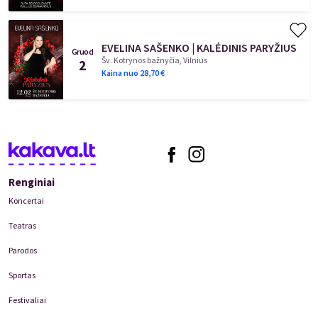
EVELINA SAŠENKO | KALĖDINIS PARYŽIUS
Gruod
Šv. Kotrynos bažnyčia, Vilnius
2
Kaina nuo
28,70
€
Renginiai
Koncertai
Teatras
Parodos
Sportas
Festivaliai