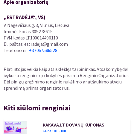
Apie organizatorių
„ESTRADĖJA“, VŠĮ
V. Nagevičiaus g. 3, Vilnius, Lietuva
Įmonės kodas
305278615
PVM kodas
LT100014496110
El. paštas
:
estradeja@gmail.com
Telefono nr.
:
+37067586528
Platintojas veikia kaip atsiskleidęs tarpininkas. Atsakomybę dėl
įvykusio renginio ir jo kokybės prisiima Renginio Organizatorius.
Dėl pinigų grąžinimo renginio nukėlimo ar atšaukimo atveju
sprendimą priima organizatorius.
Kiti siūlomi renginiai
KAKAVA.LT DOVANŲ KUPONAS
Kaina
10
€ -
100
€