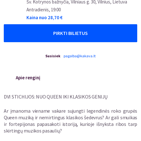
Šv. Kotrynos bažnyčia, Vilniaus g. 30, Vilnius, Lietuva
Antradienis
,
19:00
Kaina nuo
28,70
€
PIRKTI BILIETUS
Susisiek
pagalba@kakava.lt
Apie renginį
DVI STICHIJOS: NUO QUEEN IKI KLASIKOS GENIJŲ
Ar įmanoma viename vakare sujungti legendinės roko grupės
Queen muziką ir nemirtingus klasikos šedevrus? Ar gali smuikas
ir fortepijonas papasakoti istoriją, kurioje išnyksta ribos tarp
skirtingų muzikos pasaulių?