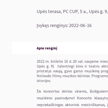
Upės terasa, PC CUP, 5 a., Upės g. 9,
Įvykęs renginys
:
2022-06-16
Apie renginį
2022 m. birželio 16 d. 20 val. naujame mie
Upės g. 9) talentingi kino ir teatro akto
pristatys naują, gyvo garso muzikinę pro
Holivudo filmų muzikos kūriniai. Programos
istorijos.
Šis koncertas skirtas visiems, išsiilgusi
muzikinio pasirodymo! Koncerte klausytoj
nepriekaištingas aktorinis meistriškumas, į