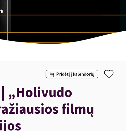
Pridėtį į kalendorių
| „Holivudo
ražiausios filmų
ijos