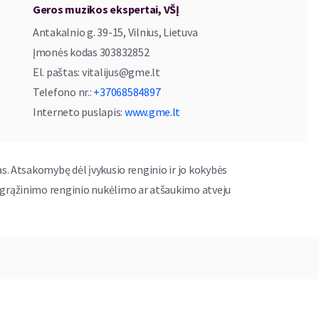
Geros muzikos ekspertai, VŠĮ
o pradžios prie įėjimo.
Antakalnio g. 39-15, Vilnius, Lietuva
Įmonės kodas
303832852
El. paštas
:
vitalijus@gme.lt
Telefono nr.
:
+37068584897
Interneto puslapis
:
www.gme.lt
ardai.lt
as. Atsakomybę dėl įvykusio renginio ir jo kokybės
ų grąžinimo renginio nukėlimo ar atšaukimo atveju