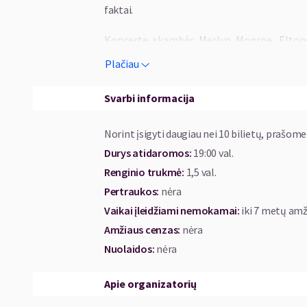
faktai.
Koncerte skambės Merlyn Monroe, Eltono 
dainos iš tokių filmų kaip „Liūtas Karali
Plačiau
„Džeimsas Bondas“, „Jėzus Kristus Superžva
Kino muzikos pradžia laikomas XIX a. 9 deši
koncerto kelionės pradžia. Koncerto me
Svarbi informacija
karaliavo Čarlis Čaplinas ir nebylusis kin
daugiausia dėmesio bus skirta jo didenybei -
Norint įsigyti daugiau nei 10 bilietų, prašome
„Nėra jokios evoliucijos istorijos. Yra tik gy
Durys atidaromos
:
19:00 val.
Renginio trukmė
:
1,5 val.
Scenoje: Lina Rastokaitė – vokalas, Jokūbas 
Pertraukos
:
nėra
Martynas Garbačas - bosinė gitara, Mindaugas 
Vaikai įleidžiami nemokamai:
iki 7 metų amž
Amžiaus cenzas
:
nėra
Į koncertą „Upės terasoje“ kviečia „Geros muz
Nuolaidos
:
nėra
---------------------------------------------------
Apie organizatorių
Bilietų kainos: 15-30 Eur