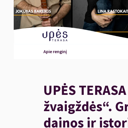
Apie renginį
UPĖS TERASA 
žvaigždės“. G
dainos ir istor