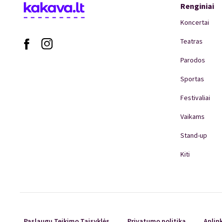
Renginiai
Koncertai
Teatras
Parodos
Sportas
Festivaliai
Vaikams
Stand-up
Kiti
Paslaugų Teikimo Taisyklės
Privatumo politika
Aplin