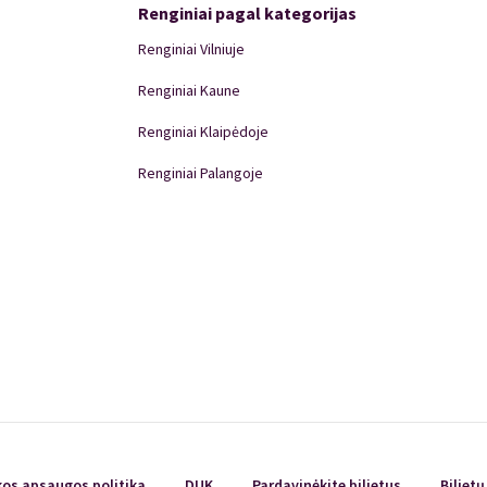
Renginiai pagal kategorijas
Renginiai Vilniuje
Renginiai Kaune
Renginiai Klaipėdoje
Renginiai Palangoje
Renginiai Panevėžyje
Domino Teatro Spektakliai
kos apsaugos politika
DUK
Pardavinėkite bilietus
Biliet