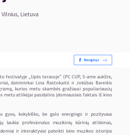
 Vilnius, Lietuva
Renginys
sto festivalyje „Upės terasoje” (PC CUP, 5-ame aukšte,
riai, dainininkai Lina Rastokaitė ir Jokūbas Bareikis
gramą, kurios metu skambės gražiausi populiariausių
 metu atlikėjai pasidalins įdomiausiais faktais iš kino
ems gyvo, kokybiško, be galo energingo ir pozityvaus
ų laukia: profesionalus muzikinių kūrinių atlikimas,
domiai ir interaktyviai pateikti kino muzikos istorijos