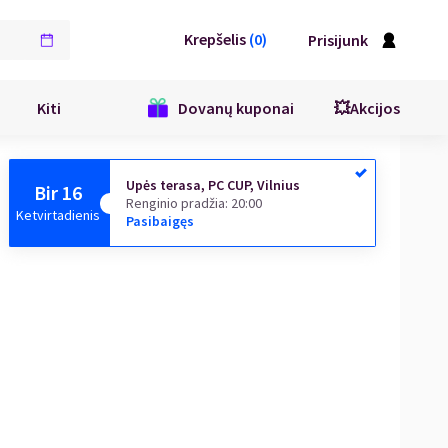
Krepšelis
(
0
)
Prisijunk
Kiti
Dovanų kuponai
💥Akcijos
Upės terasa, PC CUP, Vilnius
Bir 16
Renginio pradžia
:
20:00
Ketvirtadienis
Pasibaigęs