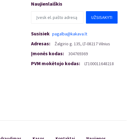
Naujienlaiškis
UŽSISAKYTI
Susisiek
pagalba@kakava.lt
Adresas
:
Žalgirio
g.
135, LT-08217 Vilnius
Įmonės kodas
:
304769369
PVM mokėtojo kodas
:
LT100011648218
ų draudimas
Kasos
Kontaktai
Naujienos