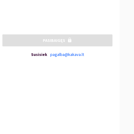
PASIBAIGĘS
Susisiek
pagalba@kakava.lt