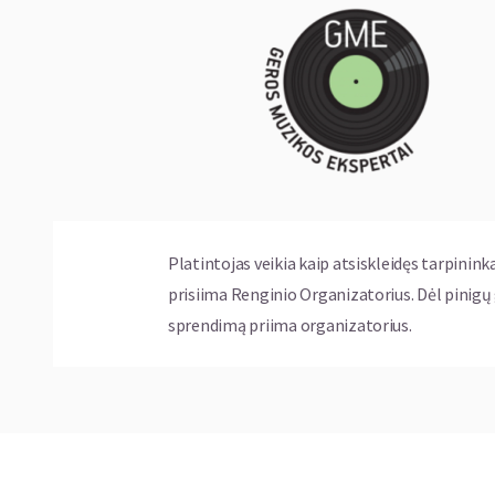
Bilietus platina kakava.lt ir 1 val. iki koncert
Koncertų metu veiks restoranai.
Daugiau informacijos:
www.bardai.lt
tel. +37067223266 arba el. paštu:
koncertai@b
Platintojas veikia kaip atsiskleidęs tarpinink
prisiima Renginio Organizatorius. Dėl pinig
sprendimą priima organizatorius.