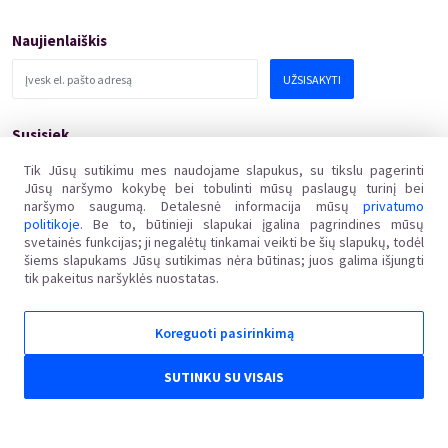
Renginiai Panevėžyje
Domino Teatro Spektakliai
Naujienlaiškis
UŽSISAKYTI
Susisiek
pagalba@kakava.lt
Tik Jūsų sutikimu mes naudojame slapukus, su tikslu pagerinti
Jūsų naršymo kokybę bei tobulinti mūsų paslaugų turinį bei
Adresas
:
Žalgirio
g.
135, LT-08217 Vilnius
naršymo saugumą. Detalesnė informacija mūsų
privatumo
Įmonės kodas
:
304769369
politikoje
. Be to, būtinieji slapukai įgalina pagrindines mūsų
PVM mokėtojo kodas
:
svetainės funkcijas; ji negalėtų tinkamai veikti be šių slapukų, todėl
LT100011648218
šiems slapukams Jūsų sutikimas nėra būtinas; juos galima išjungti
tik pakeitus naršyklės nuostatas.
Koreguoti pasirinkimą
Kakava LT © 2018
Ginčai dėl sutarties netinkamo vykdymo ar nevykdymo ne teisme nagrinėjami Lietuvos
SUTINKU SU VISAIS
Respublikos vartotojų teisių apsaugos įstatymo nustatyta tvarka Valstybinėje vartotojų teisių
apsaugos tarnyboje, adresu Vilniaus g. 25, 01402 Vilnius, el. p. tarnyba@vvtat.lt, tel. (8 5) 262 67
51, faks. (8 5) 279 1466, interneto svetainė www.vvtat.lt. Elektroniniu būdu prašymą galite
pateikti per EGS platformą http://ec.europa.eu/odr/.