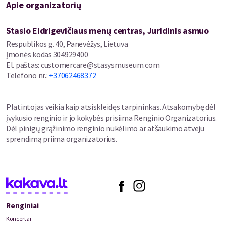
santykiai, pirmoji meilė bei jausmai, kuriuos ji manė jau palikusi
Apie organizatorių
už nugaros.
Stasio Eidrigevičiaus menų centras, Juridinis asmuo
Kuo ilgiau Cécile pasilieka, tuo labiau ima braškėti jos kruopščiai
Respublikos g. 40, Panevėžys, Lietuva
susikurtas gyvenimas Paryžiuje – ir vis aiškiau kyla klausimas: ar
Įmonės kodas
304929400
tikrai ji eina tuo keliu, kuris jai skirtas?
El. paštas
:
customercare@stasysmuseum.com
Telefono nr.
:
+37062468372
Ar galima turėti viską – ar vis dėlto reikia pasirinkti, kas iš tiesų
svarbiausia?
Platintojas veikia kaip atsiskleidęs tarpininkas. Atsakomybę dėl
„Tik vienai dienai“ – šiltas, muzikos ir jausmų kupinas filmas apie
įvykusio renginio ir jo kokybės prisiima Renginio Organizatorius.
sugrįžimą, pasirinkimus ir tą akimirką, kai viena diena tampa kur
Dėl pinigų grąžinimo renginio nukėlimo ar atšaukimo atveju
kas daugiau nei planavai.
sprendimą priima organizatorius.
*Kino bilietus galima įsigyti ir Stasys Museum kasoje.
Renginiai
Koncertai