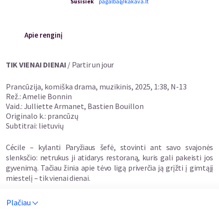
Susisiek
pagalba@kakava.lt
Apie renginį
TIK VIENAI DIENAI
/ Partir un jour
Prancūzija, komiška drama, muzikinis, 2025, 1:38, N-13
Rež.: Amelie Bonnin
Vaid.: Julliette Armanet, Bastien Bouillon
Originalo k.: prancūzų
Subtitrai: lietuvių
Cécile – kylanti Paryžiaus šefė, stovinti ant savo svajonės
slenksčio: netrukus ji atidarys restoraną, kuris gali pakeisti jos
gyvenimą. Tačiau žinia apie tėvo ligą priverčia ją grįžti į gimtąjį
miestelį – tik vienai dienai.
Vis dėlto tas trumpas vizitas užsitęsia. Nes praeitis nelinkusi
Plačiau
paleisti taip lengvai. Čia jos laukia ne tik šeima, bet ir neišspręsti