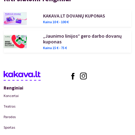
KAKAVA.LT DOVANŲ KUPONAS
Kaina
10
€ -
100
€
„Jaunimo linijos“ gero darbo dovanų
kuponas
Kaina
15
€ -
75
€
Renginiai
Koncertai
Teatras
Parodos
Sportas