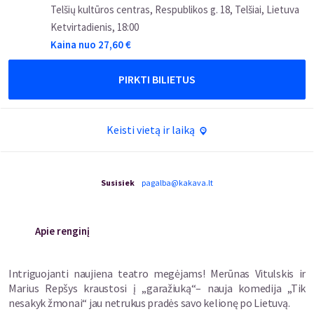
Telšių kultūros centras, Respublikos g. 18, Telšiai, Lietuva
Ketvirtadienis
,
18:00
Kaina nuo
27,60
€
PIRKTI BILIETUS
Keisti vietą ir laiką
Susisiek
pagalba@kakava.lt
Apie renginį
Intriguojanti naujiena teatro megėjams! Merūnas Vitulskis ir
Marius Repšys kraustosi į „garažiuką“– nauja komedija „Tik
nesakyk žmonai“ jau netrukus pradės savo kelionę po Lietuvą.