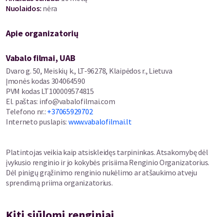
Repšys.
Nuolaidos
:
nėra
Režisierius: Mantas Vaitiekūnas
Apie organizatorių
Prodiusuoja: Vabalo filmai
Šviesų dizainas: Andrius Stasiulis
Scenografija: Oles Makukhin
Vabalo filmai, UAB
Dvaro g. 50, Meiskių k., LT-96278, Klaipėdos r., Lietuva
Įmonės kodas
304064590
PVM kodas
LT100009574815
El. paštas
:
info@vabalofilmai.com
Telefono nr.
:
+37065929702
Interneto puslapis
:
www.vabalofilmai.lt
Platintojas veikia kaip atsiskleidęs tarpininkas. Atsakomybę dėl
įvykusio renginio ir jo kokybės prisiima Renginio Organizatorius.
Dėl pinigų grąžinimo renginio nukėlimo ar atšaukimo atveju
sprendimą priima organizatorius.
Kiti siūlomi renginiai