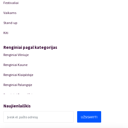
Festivaliai
Vaikams
Stand-up
Kiti
Renginiai pagal kategorijas
Renginiai Vilniuje
Renginiai Kaune
Renginiai Klaipėdoje
Renginiai Palangoje
Renginiai Panevėžyje
Domino Teatro Spektakliai
Naujienlaiškis
UŽSISAKYTI