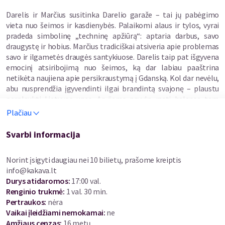
Darelis ir Marčius susitinka Darelio garaže – tai jų pabėgimo
vieta nuo šeimos ir kasdienybės. Palaikomi alaus ir tylos, vyrai
pradeda simbolinę „techninę apžiūrą“: aptaria darbus, savo
draugystę ir hobius. Marčius tradiciškai atsiveria apie problemas
savo ir ilgametės draugės santykiuose. Darelis taip pat išgyvena
emocinį atsiribojimą nuo šeimos, ką dar labiau paaštrina
netikėta naujiena apie persikraustymą į Gdanską. Kol dar nevėlu,
abu nusprendžia įgyvendinti ilgai brandintą svajonę – plaustu
perplaukti Lietuvos upes. Ar jiems pavyks rasti balansą tarp
šeimos, draugystės ir vyriškų svajonių žiūrovai teatro salese
Plačiau
sužinos jau netrukus. Tai šilta, komiška, ir kartu melancholiška
istorija apie vyrų draugystę, vidutinio amžiaus krizę ir laisvės
Svarbi informacija
troškimą.
Norint įsigyti daugiau nei 10 bilietų, prašome kreiptis
„Garažiukas nuo senų senų laikų dažnam lietuviui buvo buities,
info@kakava.lt
priverstinių pareigų namuose užuovėja, lyg laisvės ir
Durys atidaromos
:
17:00 val.
nepriklausomybės oazė, todėl mes, vyrai, tik ten tampame tikri,
Renginio trukmė
:
1 val. 30 min.
atviri iki pat kaulų smegenų, be jokių kaukių. Garažuose vyksta
Pertraukos
:
nėra
stebuklingi dalykai, dėl kurių vienas vyras kito niekada neteisia ir
Vaikai įleidžiami nemokamai:
ne
niekas ant nieko dėl nieko nepyksta. Rojus“, – pasakojo M.
Amžiaus cenzas
:
16 metų