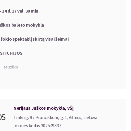
– 1
4
d. 17 val. 30 min.
Juškos baleto mokykla
šokio spektaklį skirtą visai šeimai
STICHIJOS
Muzika
Bethovenas, A. Vivaldis, J. S. Bachas
ė – vyr. choreografė
Nerijaus Juškos mokykla, VŠĮ
ITA STUNDYTĖ
Trakų g. 9 / Pranciškonų g. 1, Vilnius, Lietuva
horeografai
Įmonės kodas
302549837