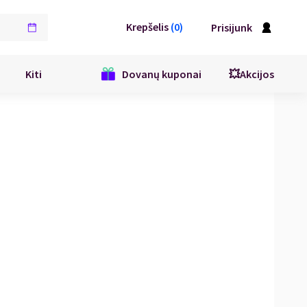
Krepšelis
(
0
)
Prisijunk
Kiti
Dovanų kuponai
💥Akcijos