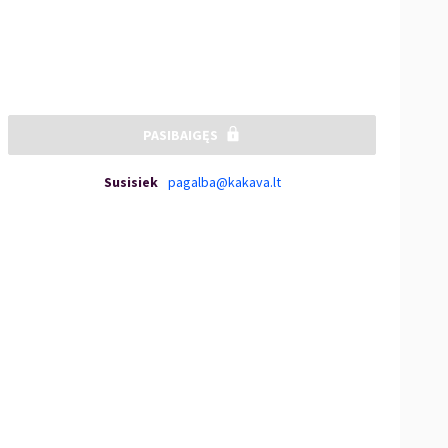
PASIBAIGĘS
Susisiek
pagalba@kakava.lt