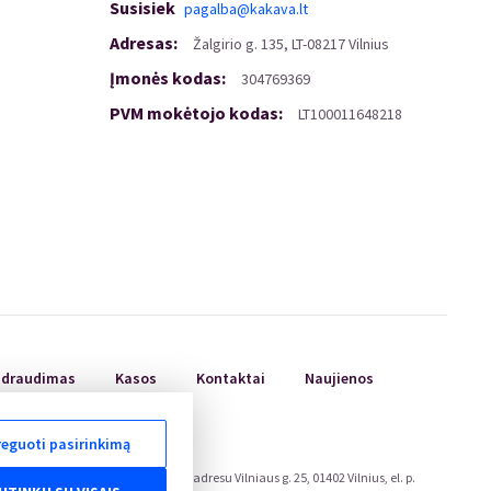
Susisiek
pagalba@kakava.lt
Adresas
:
Žalgirio
g.
135, LT-08217 Vilnius
Įmonės kodas
:
304769369
PVM mokėtojo kodas
:
LT100011648218
ų draudimas
Kasos
Kontaktai
Naujienos
eguoti pasirinkimą
ojų teisių apsaugos tarnyboje, adresu Vilniaus g. 25, 01402 Vilnius, el. p.