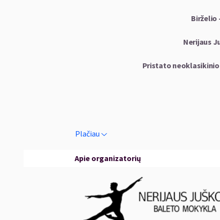
Birželio 
Nerijaus 
Pristato neoklasikinio 
Plačiau
V. A. Mocartas, L. Van 
Apie organizatorių
Režisier
ED
C