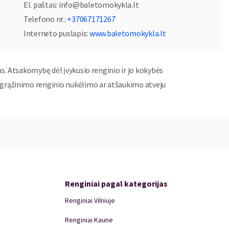
El. paštas
:
info@baletomokykla.lt
ūtė - Idienė, Goda Bernotaitė, Greta Frolovaitė, Monika
Telefono nr.
:
+37067171267
asiliauskienė, Barbora Groblytė, Henrita Ignatavičienė
Interneto puslapis
:
www.baletomokykla.lt
Dailininkas
as. Atsakomybę dėl įvykusio renginio ir jo kokybės
mantas Boiko
ų grąžinimo renginio nukėlimo ar atšaukimo atveju
Atlikėjai
tyna Termen, Kornelija Macytė, Luknė Makauskytė
 baleto mokyklos auklėtiniai
lasikos šedevrą, vienaveiksmį spektaklį „Stichijos“. Tai
Renginiai pagal kategorijas
, kuriame išvysite svarbiausias žmonijai stichijas: žemę,
Renginiai Vilniuje
Renginiai Kaune
auklėtinių fizinis pasirengimas, profesionalumas, kuris