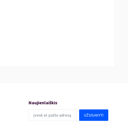
Naujienlaiškis
UŽSISAKYTI