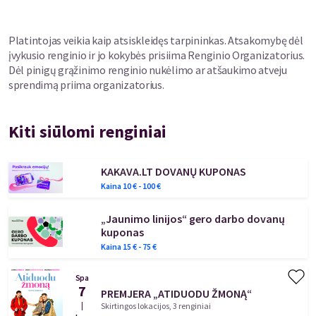
Platintojas veikia kaip atsiskleidęs tarpininkas. Atsakomybę dėl
įvykusio renginio ir jo kokybės prisiima Renginio Organizatorius.
Dėl pinigų grąžinimo renginio nukėlimo ar atšaukimo atveju
sprendimą priima organizatorius.
Kiti siūlomi renginiai
KAKAVA.LT DOVANŲ KUPONAS
Kaina
10
€ -
100
€
„Jaunimo linijos“ gero darbo dovanų
kuponas
Kaina
15
€ -
75
€
Spa
7
PREMJERA „ATIDUODU ŽMONĄ“
|
Skirtingos lokacijos, 3 renginiai