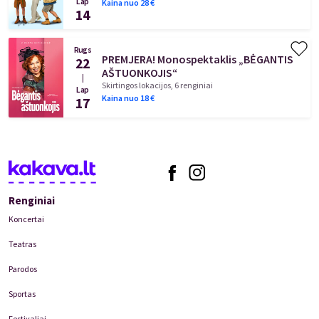
Lap
Kaina nuo
28
€
14
Rugs
PREMJERA! Monospektaklis „BĖGANTIS
22
AŠTUONKOJIS“
|
Skirtingos lokacijos, 6 renginiai
Lap
Kaina nuo
18
€
17
Renginiai
Koncertai
Teatras
Parodos
Sportas
Festivaliai