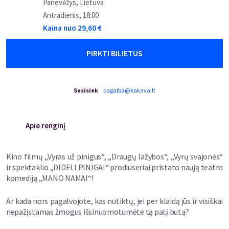
Panevėžys, Lietuva
Antradienis
,
18:00
Kaina nuo
29,60
€
PIRKTI BILIETUS
Susisiek
pagalba@kakava.lt
Apie renginį
Kino filmų „Vyras už pinigus“, „Draugų lažybos“, „Vyrų svajonės“
ir spektaklio „DIDELI PINIGAI“ prodiuseriai pristato naują teatro
komediją „MANO NAMAI“!
Ar kada nors pagalvojote, kas nutiktų, jei per klaidą jūs ir visiškai
nepažįstamas žmogus išsinuomotumėte tą patį butą?