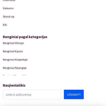
Vaikams
Stand-up
Kiti
Renginiai pagal kategorijas
Renginiai Vilniuje
Renginiai Kaune
Renginiai Klaipėdoje
Renginiai Palangoje
Renginiai Panevėžyje
Domino Teatro Spektakliai
Naujienlaiškis
UŽSISAKYTI