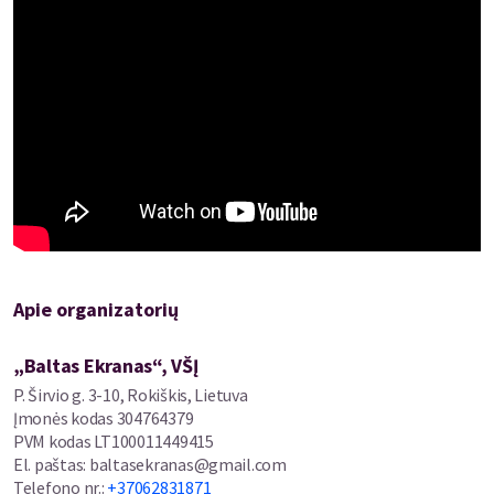
Amžiaus cenzas: N-13
Pertraukos: Nėra
Nuolaidos: Netaikomos
Apie organizatorių
„Baltas Ekranas“, VŠĮ
P. Širvio g. 3-10, Rokiškis, Lietuva
Įmonės kodas
304764379
PVM kodas
LT100011449415
El. paštas
:
baltasekranas@gmail.com
Telefono nr.
:
+37062831871