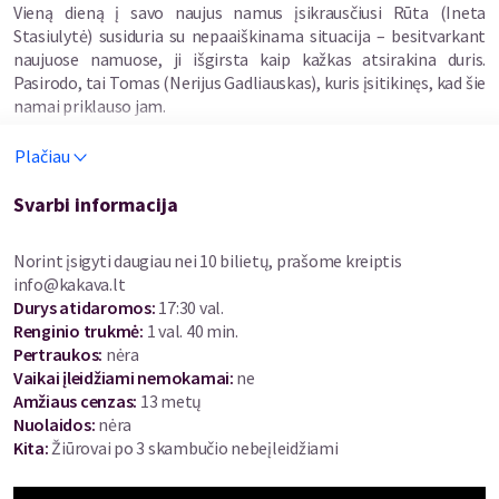
Vieną dieną į savo naujus namus įsikrausčiusi Rūta (Ineta
Stasiulytė) susiduria su nepaaiškinama situacija – besitvarkant
naujuose namuose, ji išgirsta kaip kažkas atsirakina duris.
Pasirodo, tai Tomas (Nerijus Gadliauskas), kuris įsitikinęs, kad šie
namai priklauso jam.
Plačiau
Nekilnojamojo turto agentūros autoatsaklis „sudainuoja“, jog
susiekti pavyks tik po ilgojo savaitgalio... tad Rūta ir Tomas
privalo rasti būdą sugyventi. Tačiau viskas nėra taip paprasta!
Svarbi informacija
Pirmoji Rūtos ir Tomo diena naujuose namuose virsta tikra
išgyvenimo kova – nesusitarimai dėl taisyklių, juokingi bandymai
Norint įsigyti daugiau nei 10 bilietų, prašome kreiptis
dalintis erdve ir įtampa, kuri auga su kiekviena minute.
info@kakava.lt
Durys atidaromos
:
17:30 val.
Kaip naujakuriams pavyks susitarti ?
Renginio trukmė
:
1 val. 40 min.
Pertraukos
:
nėra
Ar visgi vienam teks palikti naujuosius namus?
Vaikai įleidžiami nemokamai:
ne
Amžiaus cenzas
:
13 metų
Komediją režisuoja daugybę sėkmingų darbų teatre bei kine
Nuolaidos
:
nėra
sukūręs Justinas Krisiūnas.
Kita:
Žiūrovai po 3 skambučio nebeįleidžiami
Trukmė: 1 val. 40 min.