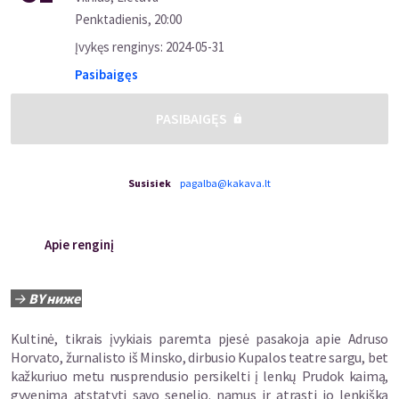
Penktadienis
,
20:00
Įvykęs renginys
:
2024-05-31
Pasibaigęs
PASIBAIGĘS
Susisiek
pagalba@kakava.lt
Apie renginį
→
BY ниже
Kultinė, tikrais įvykiais paremta pjesė pasakoja apie Adruso
Horvato, žurnalisto iš Minsko, dirbusio Kupalos teatre sargu, bet
kažkuriuo metu nusprendusio persikelti į lenkų Prudok kaimą,
gyvenimą atstatyti savo senelio. namus ir atrasti jo lenkišką