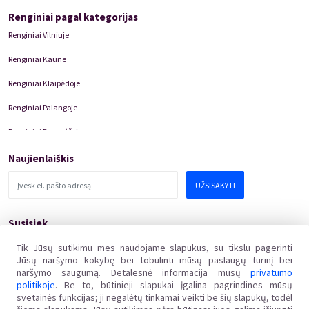
Renginiai pagal kategorijas
Renginiai Vilniuje
Renginiai Kaune
Renginiai Klaipėdoje
Renginiai Palangoje
Renginiai Panevėžyje
Domino Teatro Spektakliai
Naujienlaiškis
UŽSISAKYTI
Susisiek
pagalba@kakava.lt
Tik Jūsų sutikimu mes naudojame slapukus, su tikslu pagerinti
Jūsų naršymo kokybę bei tobulinti mūsų paslaugų turinį bei
Adresas
:
Žalgirio
g.
135, LT-08217 Vilnius
naršymo saugumą. Detalesnė informacija mūsų
privatumo
Įmonės kodas
:
304769369
politikoje
. Be to, būtinieji slapukai įgalina pagrindines mūsų
PVM mokėtojo kodas
:
svetainės funkcijas; ji negalėtų tinkamai veikti be šių slapukų, todėl
LT100011648218