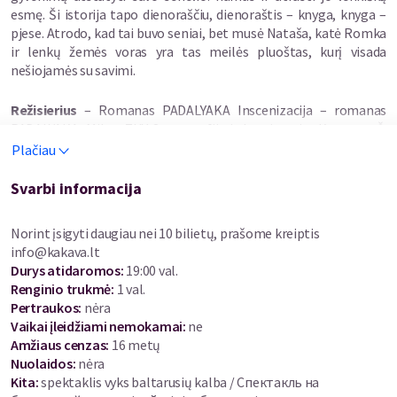
esmę. Ši istorija tapo dienoraščiu, dienoraštis – knyga, knyga –
pjese. Atrodo, kad tai buvo seniai, bet musė Nataša, katė Romka
ir lenkų žemės voras yra tas meilės pluoštas, kurį visada
nešiojamės su savimi.
Režisierius
– Romanas PADALYAKA Inscenizacija – romanas
PADALYAKA, Mihas ZUY Scenografija ir kostiumai – Kateryna Š.
Kompozitoriai - Dmitrijus Yesyanevich, Mihas Zuy, Vitaly
Plačiau
Kulevskyi Garso dizainas – Yuras B. Vaizdo įrašų turinio
menininkas-animatorius – Glebas KUFTSERIN
Svarbi informacija
Legendiniai aktoriai
: Andrus – Mihas Zuy Kelionių vadovė,
Norint įsigyti daugiau nei 10 bilietų, prašome kreiptis
paštininkas, juchiha, ožkų pardavėja, močiutė Paraska, močiutė
info@kakava.lt
kapinėse - Svetlana ANIKEI, Vertėjas Petras, pilotas, Žukas, dėdė
Durys atidaromos
:
19:00 val.
Kolia, pelė Veračka, Šura – Zmitseris Jesjanevičius
Renginio trukmė
:
1 val.
Pertraukos
:
nėra
→
BY
Vaikai įleidžiami nemokamai:
ne
Amžiaus cenzas
:
16 metų
Андрусь Горват
Nuolaidos
:
nėra
РАДЗІВА ПРУДОК
Kita:
spektaklis vyks baltarusių kalba / Спектакль на