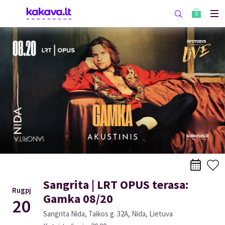
0
Sangrita | LRT OPUS terasa:
Rugpj
Gamka 08/20
20
Sangrita Nida, Taikos g. 32A, Nida, Lietuva