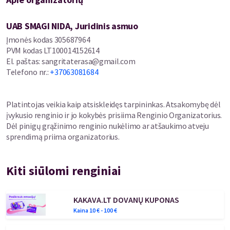
UAB SMAGI NIDA, Juridinis asmuo
Įmonės kodas
305687964
PVM kodas
LT100014152614
El. paštas
:
sangritaterasa@gmail.com
Telefono nr.
:
+37063081684
Platintojas veikia kaip atsiskleidęs tarpininkas. Atsakomybę dėl
įvykusio renginio ir jo kokybės prisiima Renginio Organizatorius.
Dėl pinigų grąžinimo renginio nukėlimo ar atšaukimo atveju
sprendimą priima organizatorius.
Kiti siūlomi renginiai
KAKAVA.LT DOVANŲ KUPONAS
Kaina
10
€ -
100
€