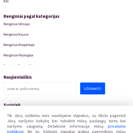
Kiti
Renginiai pagal kategorijas
Renginiai Vilniuje
Renginiai Kaune
Renginiai Klaipėdoje
Renginiai Palangoje
Renginiai Panevėžyje
Domino Teatro Spektakliai
Naujienlaiškis
UŽSISAKYTI
Susisiek
pagalba@kakava.lt
Tik Jūsų sutikimu mes naudojame slapukus, su tikslu pagerinti
Jūsų naršymo kokybę bei tobulinti mūsų paslaugų turinį bei
Adresas
:
Žalgirio
g.
135, LT-08217 Vilnius
naršymo saugumą. Detalesnė informacija mūsų
privatumo
Įmonės kodas
:
304769369
politikoje
. Be to, būtinieji slapukai įgalina pagrindines mūsų