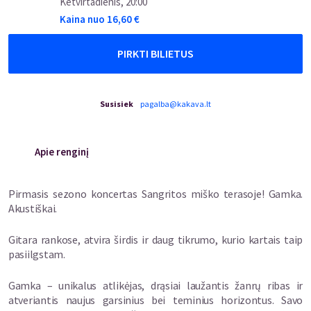
Ketvirtadienis
,
20:00
Kaina nuo
16,60
€
PIRKTI BILIETUS
Susisiek
pagalba@kakava.lt
Apie renginį
Pirmasis sezono koncertas Sangritos miško terasoje! Gamka.
Akustiškai.
Gitara rankose, atvira širdis ir daug tikrumo, kurio kartais taip
pasiilgstam.
Gamka – unikalus atlikėjas, drąsiai laužantis žanrų ribas ir
atveriantis naujus garsinius bei teminius horizontus. Savo