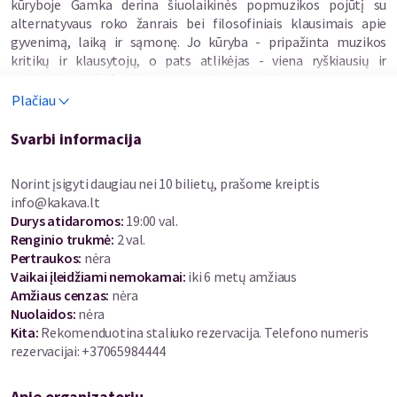
kūryboje Gamka derina šiuolaikinės popmuzikos pojūtį su
alternatyvaus roko žanrais bei filosofiniais klausimais apie
gyvenimą, laiką ir sąmonę. Jo kūryba - pripažinta muzikos
kritikų ir klausytojų, o pats atlikėjas - viena ryškiausių ir
originaliausių figūrų Lietuvos muzikos scenoje.
Plačiau
Svarbi informacija
Norint įsigyti daugiau nei 10 bilietų, prašome kreiptis
info@kakava.lt
Durys atidaromos
:
19:00 val.
Renginio trukmė
:
2 val.
Pertraukos
:
nėra
Vaikai įleidžiami nemokamai:
iki 6 metų amžiaus
Amžiaus cenzas
:
nėra
Nuolaidos
:
nėra
Kita:
Rekomenduotina staliuko rezervacija. Telefono numeris
rezervacijai: +37065984444
Apie organizatorių