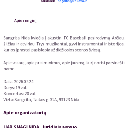
Susisiek
pagalba@kakava.lt
Apie renginį
Sangrita Nida kviečia į akustinį FC Baseball pasirodymą. Arčiau,
šilčiau ir atviriau. Trys muzikantai, gyvi instrumentai ir istorijos,
kurios įprastai pasislepia už didžiosios scenos šviesų.
Apie vasarą, apie prisiminimus, apie jausmą, kurį norisi parsinešti
namo.
Data: 2026.07.24
Durys: 19 val.
Koncertas: 20 val.
Vieta: Sangrita, Taikos g. 32A, 93123 Nida
Apie organizatorių
UAB SMAGI NIDA, Juridinis asmuo