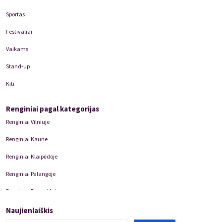
Sportas
Festivaliai
Vaikams
Stand-up
Kiti
Renginiai pagal kategorijas
Renginiai Vilniuje
Renginiai Kaune
Renginiai Klaipėdoje
Renginiai Palangoje
Renginiai Panevėžyje
Domino Teatro Spektakliai
Naujienlaiškis