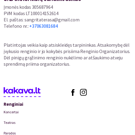
Įmonės kodas
305687964
PVM kodas
LT100014152614
El. paštas
:
sangritaterasa@gmail.com
Telefono nr.
:
+37063081684
Platintojas veikia kaip atsiskleidęs tarpininkas. Atsakomybę dėl
įvykusio renginio ir jo kokybės prisiima Renginio Organizatorius.
Dėl pinigų grąžinimo renginio nukėlimo ar atšaukimo atveju
sprendimą priima organizatorius.
Renginiai
Koncertai
Teatras
Parodos