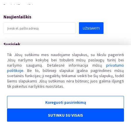
Renginiai Panevėžyje
Domino Teatro Spektakliai
Naujienlaiškis
UŽSISAKYTI
Susisiek
pagalba@kakava.lt
Tik Jūsų sutikimu mes naudojame slapukus, su tikslu pagerinti
Jūsų naršymo kokybę bei tobulinti mūsų paslaugų turinį bei
Adresas
:
Žalgirio
g.
135, LT-08217 Vilnius
naršymo saugumą. Detalesnė informacija mūsų
privatumo
Įmonės kodas
:
304769369
politikoje
. Be to, būtinieji slapukai įgalina pagrindines mūsų
PVM mokėtojo kodas
:
svetainės funkcijas; ji negalėtų tinkamai veikti be šių slapukų, todėl
LT100011648218
šiems slapukams Jūsų sutikimas nėra būtinas; juos galima išjungti
tik pakeitus naršyklės nuostatas.
Koreguoti pasirinkimą
Kakava LT © 2018
Ginčai dėl sutarties netinkamo vykdymo ar nevykdymo ne teisme nagrinėjami Lietuvos
SUTINKU SU VISAIS
Respublikos vartotojų teisių apsaugos įstatymo nustatyta tvarka Valstybinėje vartotojų teisių
apsaugos tarnyboje, adresu Vilniaus g. 25, 01402 Vilnius, el. p. tarnyba@vvtat.lt, tel. (8 5) 262 67
51, faks. (8 5) 279 1466, interneto svetainė www.vvtat.lt. Elektroniniu būdu prašymą galite
pateikti per EGS platformą http://ec.europa.eu/odr/.