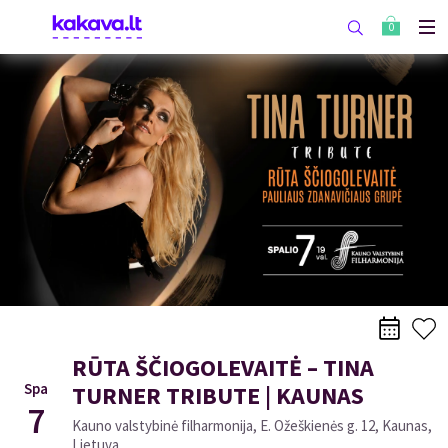
0
RŪTA ŠČIOGOLEVAITĖ – TINA
Spa
TURNER TRIBUTE | KAUNAS
7
Kauno valstybinė filharmonija, E. Ožeškienės g. 12, Kaunas,
Lietuva