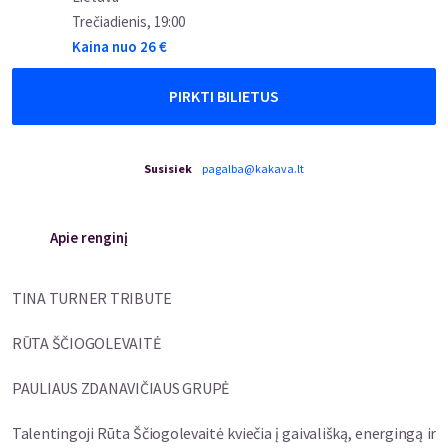
Trečiadienis
,
19:00
Kaina nuo
26
€
PIRKTI BILIETUS
Susisiek
pagalba@kakava.lt
Apie renginį
TINA TURNER TRIBUTE
RŪTA ŠČIOGOLEVAITĖ
PAULIAUS ZDANAVIČIAUS GRUPĖ
Talentingoji Rūta Ščiogolevaitė kviečia į gaivališką, energingą ir