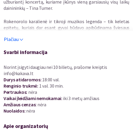
užburiantį koncertą, kuriame įkūnys vieną garsiausių visų laikų
dainininkių – Tina Turner.
Rokenorolo karalienė ir tikroji muzikos legenda – tik keletas
epitetų, kuriais dar esant gyvai būdavo apibūdinama šviesaus
atminimo atlikėja. Jos gyvenimas, kūrybinis kelias, muzika,
Plačiau
dainos ir, rodos, visa savastis amžiams įsirėžė į istoriją, kurią
norisi atsiminti su pagarba ir pasididžiavimu. Tokios užduoties
Svarbi informacija
imasi ir Rūta Ščiogolevaitė – padovanoti klausytojams bent dalį
Tinos žavesio ir didžiausią jos palikimą – dainas, kurios aprėpia
ištisą muzikinę epochą.
Norint įsigyti daugiau nei 10 bilietų, prašome kreiptis
info@kakava.lt
Rūta prisipažįsta, jog tai ne pirmoji pažintis su savo dievaitės
Durys atidaromos
:
18:00 val.
kūryba – „Tina Turner Tribute“ ji išbandė daugiau nei prieš
Renginio trukmė
:
1 val. 30 min.
dešimtmetį. Vis tik dabar į šią programą norisi žiūrėti ne tik
Pertraukos
:
nėra
brandesniu, bet ir kur kas sentimentalesniu žvilgsniu.
Vaikai įleidžiami nemokamai:
iki 3 metų amžiaus
Amžiaus cenzas
:
nėra
„Kai prieš trejus metus netekome muzikos pasaulio šviesulio -
Nuolaidos
:
nėra
Tinos - dalis jautrių sielų neabejotinai pajuto tuštumą. Labai
norisi ją užpildyti, prisimenant Tinos Turner kūrybą, energiją ir
Apie organizatorių
polėkį. Tikiu, kad visi drauge sukursime patirtį, kuri sušildys ir