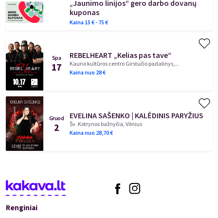
„Jaunimo linijos“ gero darbo dovanų
kuponas
Kaina
15
€ -
75
€
REBELHEART „Kelias pas tave“
Spa
Kauno kultūros centro Girstučio padalinys,...
17
Kaina nuo
28
€
EVELINA SAŠENKO | KALĖDINIS PARYŽIUS
Gruod
Šv. Kotrynos bažnyčia, Vilnius
2
Kaina nuo
28,70
€
Renginiai