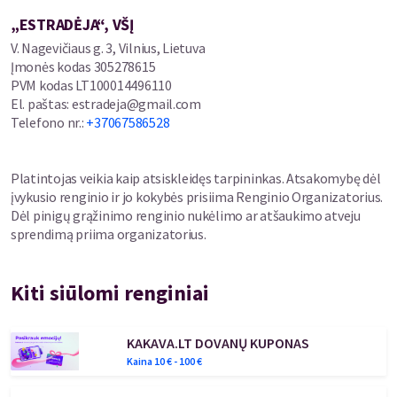
įkvėps gyvenimui“, - viliasi Rūta.
„ESTRADĖJA“, VŠĮ
Lietuvos scenos diva žada subtilų prisilietimą prie Tinos Turner,
V. Nagevičiaus g. 3, Vilnius, Lietuva
perteikiant klausytojams įsimintiniausius jos gyvenimo ir
Įmonės kodas
305278615
muzikinio kelio momentus. Vakaro metu susirinkę išgirs puikiai
PVM kodas
LT100014496110
pažįstamas amerikiečių atlikėjos dainas, tarp kurių rikiuojasi ir
El. paštas
:
estradeja@gmail.com
romantiškos baladės, ir ritmingi hitai: „Simply The Best“,
Telefono nr.
:
+37067586528
„Golden Eye“, „Proud Marry“, „Private Dancer“ ir kiti.
Platintojas veikia kaip atsiskleidęs tarpininkas. Atsakomybę dėl
Nostalgiškas, tačiau ilgam į širdį įsirėšiantis koncertas, kuris dar
įvykusio renginio ir jo kokybės prisiima Renginio Organizatorius.
ir dar kartą primins, jog tikros muzikos legendos niekuomet
Dėl pinigų grąžinimo renginio nukėlimo ar atšaukimo atveju
nemiršta!
sprendimą priima organizatorius.
Kiti siūlomi renginiai
KAKAVA.LT DOVANŲ KUPONAS
Kaina
10
€ -
100
€