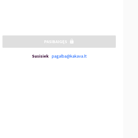
PASIBAIGĘS
Susisiek
pagalba@kakava.lt