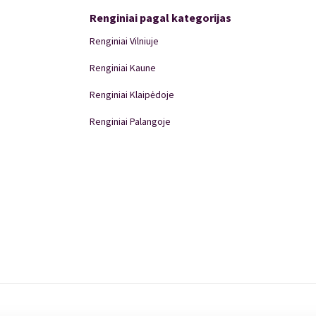
Renginiai pagal kategorijas
Renginiai Vilniuje
Renginiai Kaune
Renginiai Klaipėdoje
Renginiai Palangoje
Renginiai Panevėžyje
Domino Teatro Spektakliai