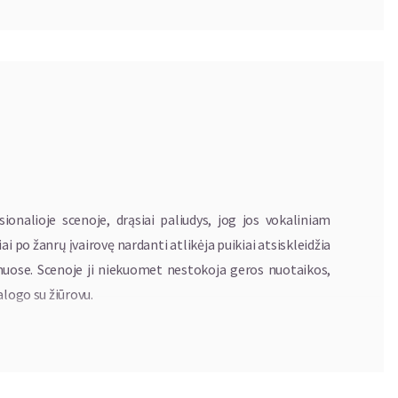
ionalioje scenoje, drąsiai paliudys, jog jos vokaliniam
i po žanrų įvairovę nardanti atlikėja puikiai atsiskleidžia
uose. Scenoje ji niekuomet nestokoja geros nuotaikos,
alogo su žiūrovu.
ndinės, visame muzikos pasaulyje ryškų pėdsaką palikusios
is. Ši atlikėja, pasak pačios Rūtos, buvo jos pirmoji ir
šką balsą, liūto dvasią ir dievišką esybę. Ne veltui sakoma,