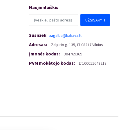
Naujienlaiškis
UŽSISAKYTI
Susisiek
pagalba@kakava.lt
Adresas
:
Žalgirio
g.
135, LT-08217 Vilnius
Įmonės kodas
:
304769369
PVM mokėtojo kodas
:
LT100011648218