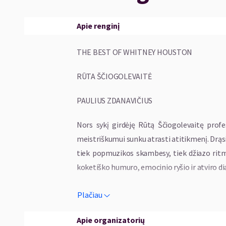
Apie renginį
THE BEST OF WHITNEY HOUSTON
RŪTA ŠČIOGOLEVAITĖ
PAULIUS ZDANAVIČIUS
Nors sykį girdėję Rūtą Ščiogolevaitę profes
meistriškumui sunku atrasti atitikmenį. Drąsia
tiek popmuzikos skambesy, tiek džiazo ritm
koketiško humuro, emocinio ryšio ir atviro di
Šįkart prakalbinti publiką ji ryžtasi su lege
Plačiau
pop muzikos dievaitės Whitney Houston dainom
visų laikų geriausia mokytoja, turėjusi angeli
Apie organizatorių