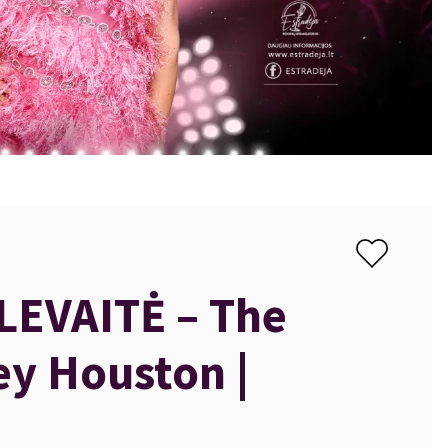
EVAITĖ – The
ey Houston |