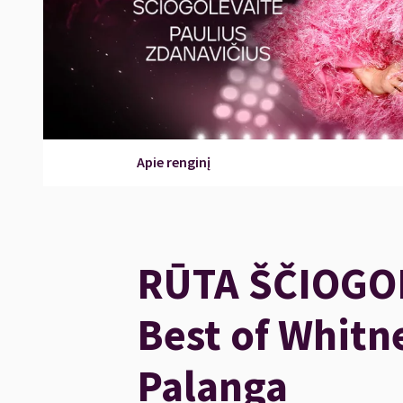
Apie renginį
RŪTA ŠČIOGOL
Best of Whitn
Palanga