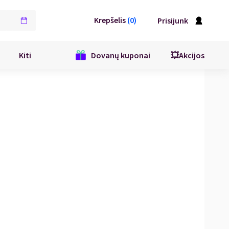
Krepšelis
(
0
)
Prisijunk
Kiti
Dovanų kuponai
💥Akcijos