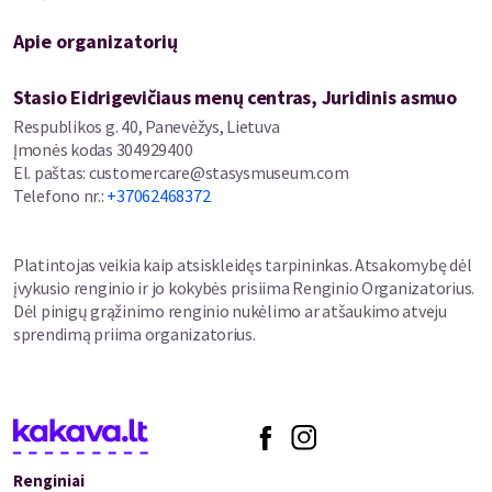
Naujausias jų užmojis - legendinis ralis nuo Prancūzijos iki
Apie organizatorių
Afrikos! Iš garažo išvarę seną, bet legendinį automobilį, trijulė
jį atnaujina ir iškeliauja į didžiausią savo nuotykį.
Stasio Eidrigevičiaus menų centras, Juridinis asmuo
Nors trys bičiuliai neabejoja savo sėkme, lenktynės lengvos
Respublikos g. 40, Panevėžys, Lietuva
nebus. Automobilis ne visuomet klausys, kelyje nuolat iškils
Įmonės kodas
304929400
nenumatytų kliūčių, o pagalius į ratus tikrai kaišios ir
El. paštas
:
customercare@stasysmuseum.com
pagrindinis varžovas.
Telefono nr.
:
+37062468372
Nuotaikingas animacinis nuotykių filmas „Ralis: nuo Paryžiaus
iki Dakaro“ visiems vaikučiams ir jų tėveliams Lietuvoje
Platintojas veikia kaip atsiskleidęs tarpininkas. Atsakomybę dėl
pradedamas rodyti gegužės 29 dieną.
įvykusio renginio ir jo kokybės prisiima Renginio Organizatorius.
*Kino bilietus galima įsigyti ir Stasys Museum kasoje.
Dėl pinigų grąžinimo renginio nukėlimo ar atšaukimo atveju
sprendimą priima organizatorius.
Renginiai