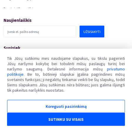
Renginiai Panevėžyje
Domino Teatro Spektakliai
Naujienlaiškis
UŽSISAKYTI
Susisiek
pagalba@kakava.lt
Tik Jūsų sutikimu mes naudojame slapukus, su tikslu pagerinti
Jūsų naršymo kokybę bei tobulinti mūsų paslaugų turinį bei
Adresas
:
Žalgirio
g.
135, LT-08217 Vilnius
naršymo saugumą. Detalesnė informacija mūsų
privatumo
Įmonės kodas
:
304769369
politikoje
. Be to, būtinieji slapukai įgalina pagrindines mūsų
PVM mokėtojo kodas
:
svetainės funkcijas; ji negalėtų tinkamai veikti be šių slapukų, todėl
LT100011648218
šiems slapukams Jūsų sutikimas nėra būtinas; juos galima išjungti
tik pakeitus naršyklės nuostatas.
Koreguoti pasirinkimą
Kakava LT © 2018
Ginčai dėl sutarties netinkamo vykdymo ar nevykdymo ne teisme nagrinėjami Lietuvos
SUTINKU SU VISAIS
Respublikos vartotojų teisių apsaugos įstatymo nustatyta tvarka Valstybinėje vartotojų teisių
apsaugos tarnyboje, adresu Vilniaus g. 25, 01402 Vilnius, el. p. tarnyba@vvtat.lt, tel. (8 5) 262 67
51, faks. (8 5) 279 1466, interneto svetainė www.vvtat.lt. Elektroniniu būdu prašymą galite
pateikti per EGS platformą http://ec.europa.eu/odr/.