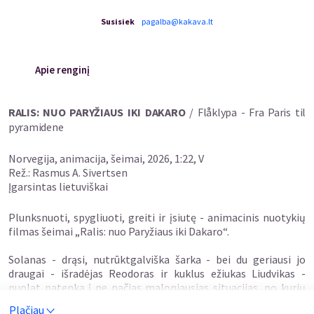
Susisiek
pagalba@kakava.lt
Apie renginį
RALIS: NUO PARYŽIAUS IKI DAKARO
/ Flåklypa - Fra Paris til
pyramidene
Norvegija, animacija, šeimai, 2026, 1:22, V
Rež.: Rasmus A. Sivertsen
Įgarsintas lietuviškai
Plunksnuoti, spygliuoti, greiti ir įsiutę - animacinis nuotykių
filmas šeimai „Ralis: nuo Paryžiaus iki Dakaro“.
Solanas - drąsi, nutrūktgalviška šarka - bei du geriausi jo
draugai - išradėjas Reodoras ir kuklus ežiukas Liudvikas -
nuolat patenka į ne pačias maloniausias situacijas, po kurių
tenka išpirkti savo kaltę.
Plačiau