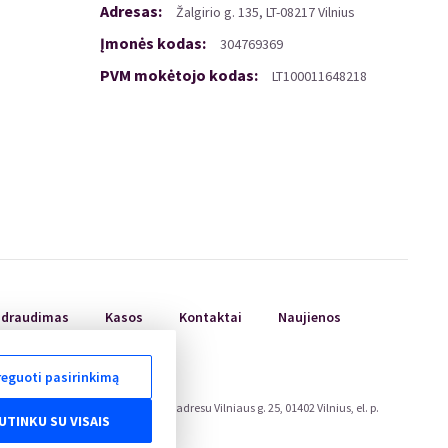
Adresas
:
Žalgirio
g.
135, LT-08217 Vilnius
Įmonės kodas
:
304769369
PVM mokėtojo kodas
:
LT100011648218
ų draudimas
Kasos
Kontaktai
Naujienos
eguoti pasirinkimą
ojų teisių apsaugos tarnyboje, adresu Vilniaus g. 25, 01402 Vilnius, el. p.
UTINKU SU VISAIS
eu/odr/.