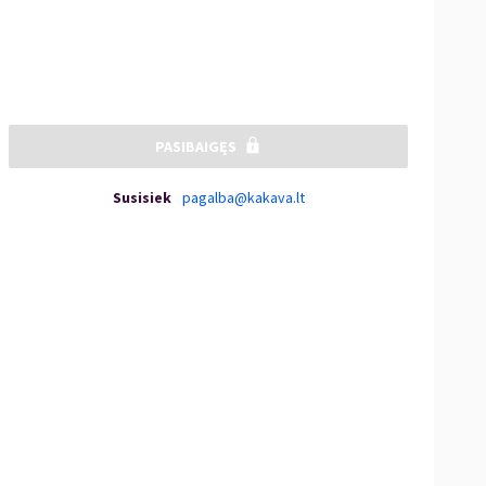
PASIBAIGĘS
Susisiek
pagalba@kakava.lt