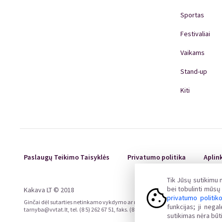
Sportas
Festivaliai
Vaikams
Stand-up
Kiti
Paslaugų Teikimo Taisyklės
Privatumo politika
Aplin
Tik Jūsų sutikimu
bei tobulinti mūs
Kakava LT © 2018
privatumo politik
Ginčai dėl sutarties netinkamo vykdymo ar nevykdymo ne teisme nagrinėjami Liet
funkcijas; ji neg
tarnyba@vvtat.lt, tel. (8 5) 262 67 51, faks. (8 5) 279 1466, interneto svetainė 
sutikimas nėra būti