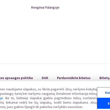
Renginiai Palangoje
Renginiai Panevėžyje
Domino Teatro Spektakliai
kos apsaugos politika
DUK
Pardavinėkite bilietus
Biliet
 mes naudojame slapukus, su tikslu pagerinti Jūsų naršymo kokybę
Kor
ų paslaugų turinį bei naršymo saugumą. Detalesnė informacija mūsų
oje
. Be to, būtinieji slapukai įgalina pagrindines mūsų svetainės
uvos Respublikos vartotojų teisių apsaugos įstatymo nustatyta tvarka Valstybinėje vartot
alėtų tinkamai veikti be šių slapukų, todėl šiems slapukams Jūsų
S
www.vvtat.lt. Elektroniniu būdu prašymą galite pateikti per EGS platformą http://ec.europa.
nas; juos galima išjungti tik pakeitus naršyklės nuostatas.