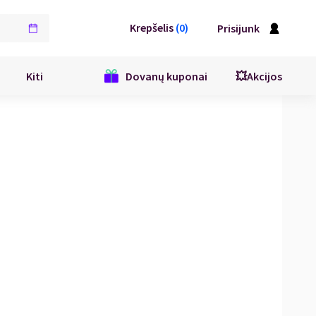
Krepšelis
(
0
)
Prisijunk
Kiti
Dovanų kuponai
💥Akcijos