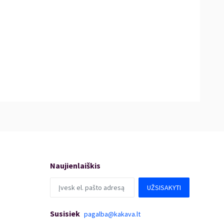
Naujienlaiškis
UŽSISAKYTI
Susisiek
pagalba@kakava.lt