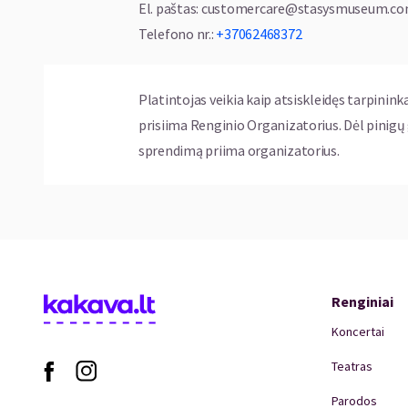
supranta: norint išgyventi, gali nepakakti tik
El. paštas
:
customercare@stasysmuseum.c
pasirengusi.
Telefono nr.
:
+37062468372
*Kino bilietus galima įsigyti ir Stasys Museum
Platintojas veikia kaip atsiskleidęs tarpinink
prisiima Renginio Organizatorius. Dėl pinig
sprendimą priima organizatorius.
Renginiai
Koncertai
Teatras
Parodos