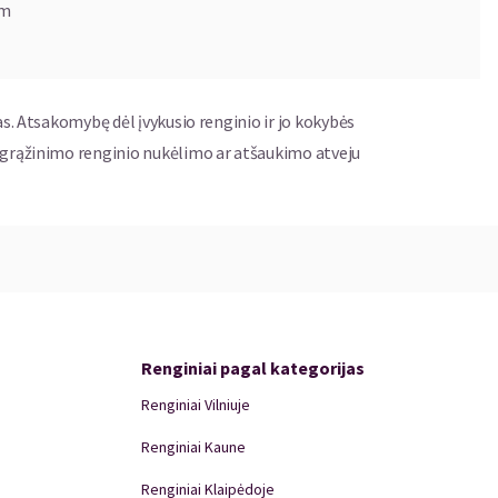
 laikytis kartu – teks priimti sprendimus, kuriems ji nėra
om
 kasoje.
as. Atsakomybę dėl įvykusio renginio ir jo kokybės
ų grąžinimo renginio nukėlimo ar atšaukimo atveju
Renginiai pagal kategorijas
Renginiai Vilniuje
Renginiai Kaune
Renginiai Klaipėdoje