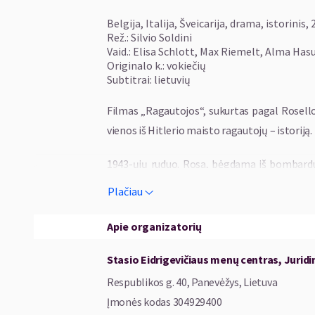
Belgija, Italija, Šveicarija, drama, istorinis,
Rež.: Silvio Soldini
Vaid.: Elisa Schlott, Max Riemelt, Alma Ha
Originalo k.: vokiečių
Subtitrai: lietuvių
Filmas „Ragautojos“, sukurtas pagal Rosell
vienos iš Hitlerio maisto ragautojų – istoriją.
1943-ųjų ruduo. Rosa, bėgdama iš bombardu
gyvena jos uošviai. Čia ji tikėjosi sulaukti ka
Plačiau
duris pasibeldžia esesininkai ir Rosai tenka ke
su dar devyniomis išbadėjusiomis moterimis, 
Apie organizatorių
taip tapdamos Hitlerio ragautojomis.
Stasio Eidrigevičiaus menų centras, Jurid
Kiekvienas kąsnis gali būti paskutinis. Alkis
Respublikos g. 40, Panevėžys, Lietuva
ragautojų mezgasi sąjungos, gimsta draugys
Įmonės kodas
304929400