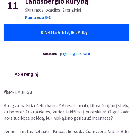
Landsbergio kūrybą
11
Skirtingos lokacijos, 2 renginiai
Kaina nuo
9
€
RINKTIS VIETĄ IR LAIKĄ
Susisiek
pagalba@kakava.lt
Apie renginį
🎭PREMJERA!
Kas gyvena Kriaušelių kaime? Ar esate matę filosofuojantį slieką
su berete? O kriaušeles, kurios leidžiasi į nuotykius? O gal kada
nors sutikote pelėdą, kuri viską žino geriau už internetą?
Jei ne – metas keliauti į Kriaušelių sodą. Čia gyvena Vilė ir Bilė,