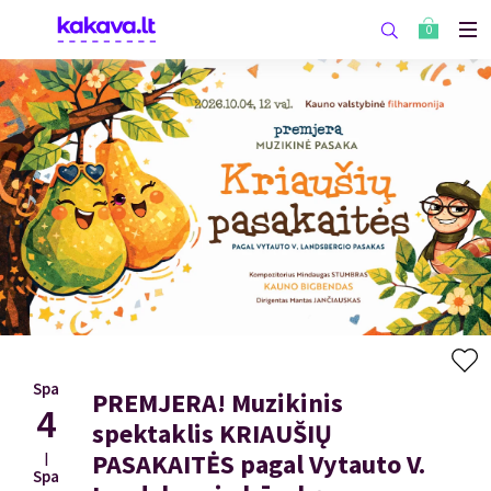
0
Spa
PREMJERA! Muzikinis
4
spektaklis KRIAUŠIŲ
PASAKAITĖS pagal Vytauto V.
|
Spa