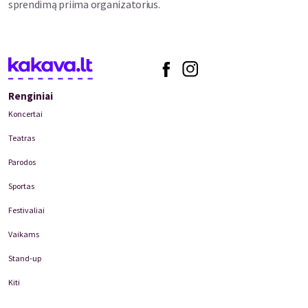
metų vaikus ir jų tėvelius. Užsukite paragauti saldžiųjų Kriaušelių
sprendimą priima organizatorius.
sodo kriaušių. 🍐✨
Renginiai
Koncertai
Teatras
Parodos
Sportas
Festivaliai
Vaikams
Stand-up
Kiti