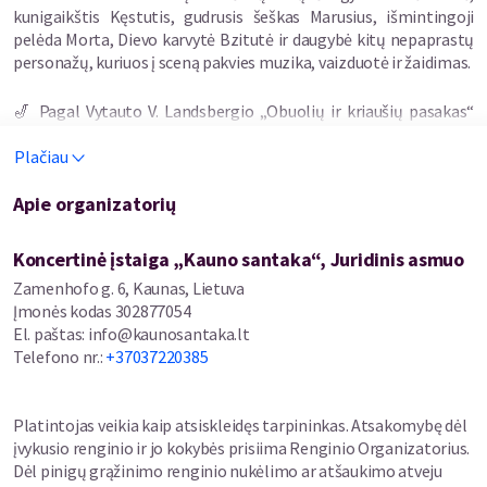
kunigaikštis Kęstutis, gudrusis šeškas Marusius, išmintingoji
pelėda Morta, Dievo karvytė Bzitutė ir daugybė kitų nepaprastų
personažų, kuriuos į sceną pakvies muzika, vaizduotė ir žaidimas.
🎷 Pagal Vytauto V. Landsbergio „Obuolių ir kriaušių pasakas“
gimsta nauja muzikinė istorija visai šeimai – kupina džiazo,
Plačiau
improvizacijų, dainų, nuotykių ir netikėtų susitikimų.
Apie organizatorių
Scenoje: Kauno bigbendas
Kompozitorius Mindaugas Stumbras
Koncertinė įstaiga „Kauno santaka“, Juridinis asmuo
Zamenhofo g. 6, Kaunas, Lietuva
Dirigentas Mantas Jančiauskas
Įmonės kodas
302877054
El. paštas
:
info@kaunosantaka.lt
Aktoriai, kurie dainuos, žais, pokštaus ir ves mažuosius per
Telefono nr.
:
+37037220385
Kriaušelių sodo takelius.
Tai ne koncertas. Tai ne spektaklis. Tai muzikinis
Platintojas veikia kaip atsiskleidęs tarpininkas. Atsakomybę dėl
pasivaikščiojimas po vietą, kur kriaušės kalba, sliekai filosofuoja,
įvykusio renginio ir jo kokybės prisiima Renginio Organizatorius.
o vaizduotė neturi ribų. Kviečiame visus smalsuolius, o ypač 3–12
Dėl pinigų grąžinimo renginio nukėlimo ar atšaukimo atveju