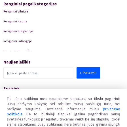
Renginiai pagal kategorijas
Renginiai Vilniuje
Renginiai Kaune
Renginiai Klaipėdoje
Renginiai Palangoje
Renginiai Panevėžyje
Domino Teatro Spektakliai
Naujienlaiškis
UŽSISAKYTI
Susisiek
pagalba@kakava.lt
Tik Jūsų sutikimu mes naudojame slapukus, su tikslu pagerinti
Jūsų naršymo kokybę bei tobulinti mūsų paslaugų turinį bei
Adresas
:
Žalgirio
g.
135, LT-08217 Vilnius
naršymo saugumą. Detalesnė informacija mūsų
privatumo
Įmonės kodas
:
304769369
politikoje
. Be to, būtinieji slapukai įgalina pagrindines mūsų
PVM mokėtojo kodas
:
svetainės funkcijas; ji negalėtų tinkamai veikti be šių slapukų, todėl
LT100011648218
šiems slapukams Jūsų sutikimas nėra būtinas; juos galima išjungti