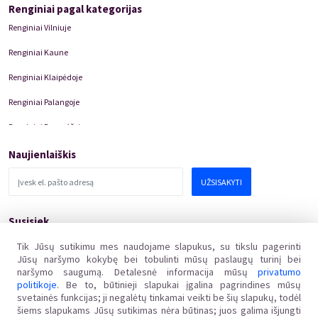
Renginiai pagal kategorijas
Renginiai Vilniuje
Renginiai Kaune
Renginiai Klaipėdoje
Renginiai Palangoje
Renginiai Panevėžyje
Domino Teatro Spektakliai
Naujienlaiškis
UŽSISAKYTI
Susisiek
pagalba@kakava.lt
Tik Jūsų sutikimu mes naudojame slapukus, su tikslu pagerinti
Jūsų naršymo kokybę bei tobulinti mūsų paslaugų turinį bei
Adresas
:
Žalgirio
g.
135, LT-08217 Vilnius
naršymo saugumą. Detalesnė informacija mūsų
privatumo
Įmonės kodas
:
304769369
politikoje
. Be to, būtinieji slapukai įgalina pagrindines mūsų
PVM mokėtojo kodas
:
svetainės funkcijas; ji negalėtų tinkamai veikti be šių slapukų, todėl
LT100011648218
šiems slapukams Jūsų sutikimas nėra būtinas; juos galima išjungti