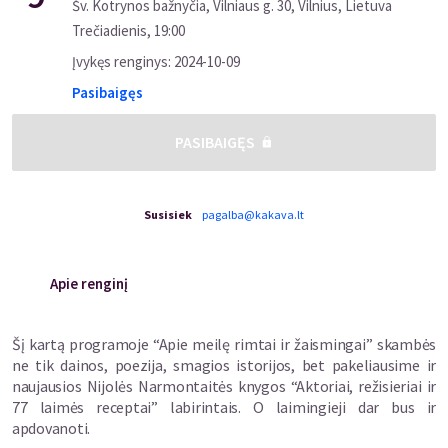
Šv. Kotrynos bažnyčia, Vilniaus g. 30, Vilnius, Lietuva
Trečiadienis
,
19:00
Įvykęs renginys
:
2024-10-09
Pasibaigęs
PASIBAIGĘS
Susisiek
pagalba@kakava.lt
Apie renginį
Šį kartą programoje “Apie meilę rimtai ir žaismingai” skambės
ne tik dainos, poezija, smagios istorijos, bet pakeliausime ir
naujausios Nijolės Narmontaitės knygos “Aktoriai, režisieriai ir
77 laimės receptai” labirintais. O laimingieji dar bus ir
apdovanoti.