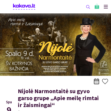
0
Nijolė Narmontaitė su gyvo
garso grupe „Apie meilę rimtai
Spa
ir žaismingai“
9