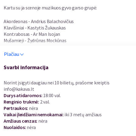
Kartu su ja scenoje muzikuos gyvo garso grupė:
Akordeonas - Andrius Balachovičius
Klavišiniai - Kastytis Žukauskas
Kontrabosas - Ar Man Isojan
Mušamieji - Žydrūnas Mockūnas
Plačiau
Lauksime Jūsų !
Svarbi informacija
Norint įsigyti daugiau nei 10 bilietų, prašome kreiptis
info@kakava.lt
Durys atidaromos
:
18:00 val.
Renginio trukmė
:
2 val.
Pertraukos
:
nėra
Vaikai įleidžiami nemokamai:
iki 3 metų amžiaus
Amžiaus cenzas
:
nėra
Nuolaidos
:
nėra