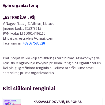
Apie organizatorių
„ESTRADĖJA“, VŠĮ
V. Nagevičiaus g. 3, Vilnius, Lietuva
Įmonės kodas
305278615
PVM kodas
LT100014496110
El. paštas
:
estradeja@gmail.com
Telefono nr.
:
+37067586528
Platintojas veikia kaip atsiskleidęs tarpininkas. Atsakomybę dėl
įvykusio renginio ir jo kokybės prisiima Renginio Organizatorius.
Dėl pinigų grąžinimo renginio nukėlimo ar atšaukimo atveju
sprendimą priima organizatorius.
Kiti siūlomi renginiai
KAKAVA.LT DOVANŲ KUPONAS