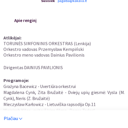
Susisiek
pagalba@kakava.lt
Apie renginį
Atlikėjai:
TORUNĖS SIMFONINIS ORKESTRAS (Lenkija)
Orkestro vadovas Przemysław Kempiński
Orkestro meno vadovas Dainius Pavilionis
Dirigentas DAINIUS PAVILIONIS
Programoje:
Grażyna Bacewicz - Uvertiūra orkestrui
Magdalena Cynk, Zita Bružaitė - Dviejų upių giesmė: Vysla (M.
Cynk), Neris (Z. Bružaitė)
Mieczysław Karłowicz - Lietuviška rapsodija Op.11
Wojciech Kilar - suita iš kino filmo „Ponas Tadas“
Stanisław Moniuszko - mazurka iš operos „Halka“
Plačiau
Stanisław Moniuszko - mazurka iš operos „Vaiduoklių dvaras“