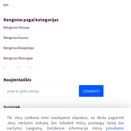
Kiti
Renginiai pagal kategorijas
Renginiai Vilniuje
Renginiai Kaune
Renginiai Klaipėdoje
Renginiai Palangoje
Renginiai Panevėžyje
Domino Teatro Spektakliai
Naujienlaiškis
UŽSISAKYTI
Susisiek
pagalba@kakava.lt
Tik Jūsų sutikimu mes naudojame slapukus, su tikslu pagerinti
Jūsų naršymo kokybę bei tobulinti mūsų paslaugų turinį bei
Adresas
:
Žalgirio
g.
135, LT-08217 Vilnius
naršymo saugumą. Detalesnė informacija mūsų
privatumo
Įmonės kodas
: