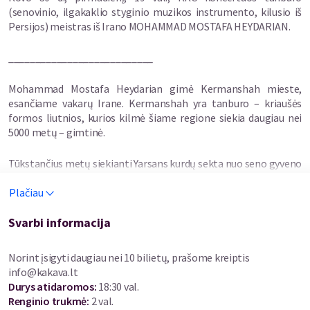
(senovinio, ilgakaklio styginio muzikos instrumento, kilusio iš
Persijos) meistras iš Irano MOHAMMAD MOSTAFA HEYDARIAN.
___________________________
Mohammad Mostafa Heydarian gimė Kermanshah mieste,
esančiame vakarų Irane. Kermanshah yra tanburo – kriaušės
formos liutnios, kurios kilmė šiame regione siekia daugiau nei
5000 metų – gimtinė.
Tūkstančius metų siekianti Yarsans kurdų sekta nuo seno gyveno
šiame šalies regione – jų mistiniai ritualai (jâm) –
Plačiau
tūkstantmetės tradicijos paveldas – nuo seno atliekami būtent
su tanburu.
Svarbi informacija
MOHAMMAD MOSTAFA HEYDARIAN tėvas Morteza buvo
perkusininkas, kurio pagrindinis muzikos instrumentas buvo
Norint įsigyti daugiau nei 10 bilietų, prašome kreiptis
būgnas dâf. Dvidešimties metų Morteza pradėjo mokytis
info@kakava.lt
tanburų gamybos, ir būtent šiame tradicijų, šeimos, tikėjimo ir
Durys atidaromos
:
18:30 val.
kultūros apipintame pasaulyje gimė ir muzikos meno mokėsi
Renginio trukmė
:
2 val.