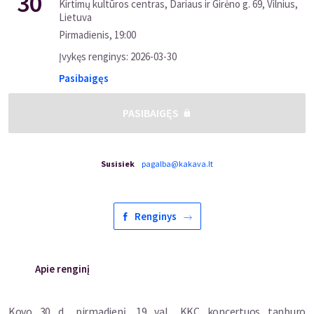
30
Kirtimų kultūros centras, Dariaus ir Girėno g. 69, Vilnius,
Lietuva
Pirmadienis
,
19:00
Įvykęs renginys
:
2026-03-30
Pasibaigęs
PASIBAIGĘS
Susisiek
pagalba@kakava.lt
Renginys
Apie renginį
Kovo 30 d., pirmadienį, 19 val., KKC koncertuos tanburo