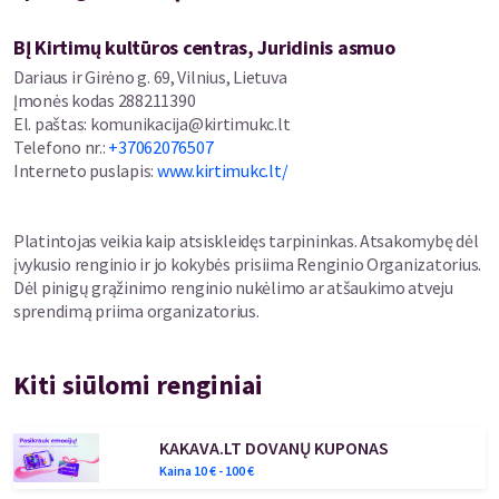
„On Connait La Musique“.
BĮ Kirtimų kultūros centras, Juridinis asmuo
Kiekvienais metais Mostafos tėvas padovanoja sūnui naujai
Dariaus ir Girėno g. 69, Vilnius, Lietuva
pagamintą tanburą, kiekvienas naujas instrumentas yra dar
Įmonės kodas
288211390
įspūdingesnis už ankstesnį.
El. paštas
:
komunikacija@kirtimukc.lt
Telefono nr.
:
+37062076507
2023 m. Mostafa ir Valentin grįžo į studiją ir per dvi dienas vienu
Interneto puslapis
:
www.kirtimukc.lt/
įrašu įrašė antrąjį albumą „Noor-e Vojood“, kurio pavadinimas
„egzistencijos šviesa“ Mostafai turi gilią prasmę.
Platintojas veikia kaip atsiskleidęs tarpininkas. Atsakomybę dėl
Albumas „Noor-e Vojood“:
įvykusio renginio ir jo kokybės prisiima Renginio Organizatorius.
https://radiokhiyaban.bandcamp.com/album/noor-e-vojood
Dėl pinigų grąžinimo renginio nukėlimo ar atšaukimo atveju
The Quietus recenzija, „Album of the Week“:
sprendimą priima organizatorius.
https://thequietus.com/.../noor-e-vojood-mohammad.../
Kiti siūlomi renginiai
KAKAVA.LT DOVANŲ KUPONAS
Kaina
10
€ -
100
€