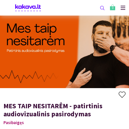
0
MES TAIP NESITARĖM - patirtinis
audiovizualinis pasirodymas
Pasibaigęs