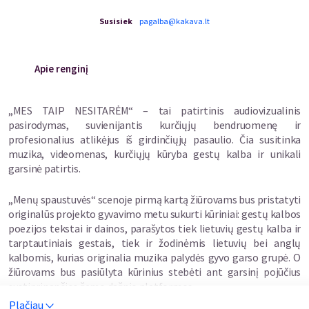
Susisiek
pagalba@kakava.lt
Apie renginį
„MES TAIP NESITARĖM“ – tai patirtinis audiovizualinis
pasirodymas, suvienijantis kurčiųjų bendruomenę ir
profesionalius atlikėjus iš girdinčiųjų pasaulio. Čia susitinka
muzika, videomenas, kurčiųjų kūryba gestų kalba ir unikali
garsinė patirtis.
„Menų spaustuvės“ scenoje pirmą kartą žiūrovams bus pristatyti
originalūs projekto gyvavimo metu sukurti kūriniai: gestų kalbos
poezijos tekstai ir dainos, parašytos tiek lietuvių gestų kalba ir
tarptautiniais gestais, tiek ir žodinėmis lietuvių bei anglų
kalbomis, kurias originalia muzika palydės gyvo garso grupė. O
žiūrovams bus pasiūlyta kūrinius stebėti ant garsinį pojūčius
sustiprinančios žemo dažnio platformos.
Plačiau