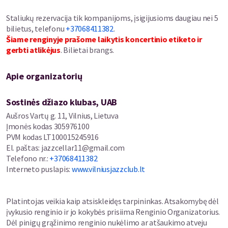
Staliukų rezervacija tik kompanijoms, įsigijusioms daugiau nei 5
bilietus, telefonu
+37068411382
.
Šiame renginyje prašome laikytis koncertinio etiketo ir
gerbti atlikėjus
. Bilietai brangs.
Apie organizatorių
Sostinės džiazo klubas, UAB
Aušros Vartų g. 11, Vilnius, Lietuva
Įmonės kodas
305976100
PVM kodas
LT100015245916
El. paštas
:
jazzcellar11@gmail.com
Telefono nr.
:
+37068411382
Interneto puslapis
:
www.vilniusjazzclub.lt
Platintojas veikia kaip atsiskleidęs tarpininkas. Atsakomybę dėl
įvykusio renginio ir jo kokybės prisiima Renginio Organizatorius.
Dėl pinigų grąžinimo renginio nukėlimo ar atšaukimo atveju