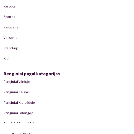
Parodos
Sportas
Festivaliai
Vaikams
Stand-up
Kiti
Renginiai pagal kategorijas
Renginiai Vilniuje
Renginiai Kaune
Renginiai Klaipėdoje
Renginiai Palangoje
Renginiai Panevėžyje
Domino Teatro Spektakliai