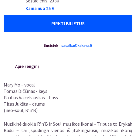
Šeštadienis
,
20:30
Kaina nuo
25
€
PIRKTI BILIETUS
Susisiek
pagalba@kakava.lt
Apie renginį
Mary Mo – vocal
Tomas Dičiūnas - keys
Paulius Vaicekauskas – bass
Titas Jukšta – drums
(neo-soul, R’n’B)
Muzikinė duoklė R’n’B ir Soul muzikos ikonai - Tribute to Erykah
Badu – tai įspūdinga vienos iš įtakingiausių muzikos ikonų