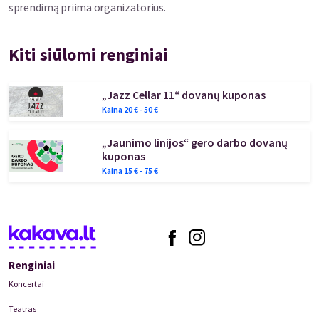
sprendimą priima organizatorius.
Kiti siūlomi renginiai
„Jazz Cellar 11“ dovanų kuponas
Kaina
20
€ -
50
€
„Jaunimo linijos“ gero darbo dovanų
kuponas
Kaina
15
€ -
75
€
Renginiai
Koncertai
Teatras