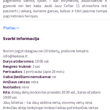
pagerbimo šventė, šįkart – dar intymesnė, akustiškesnė ir
gyvesnė nei bet kada. Jauki Jazz Cellar 11 atmosfera leis
pasinerti į vakarą, kuriame garsas, balsas ir tikri jausmai tampa
pagrindiniais herojais.
Erykah Badu kūryba – tai sielos kelionė, kurioje džiazas, hiphopas
Plačiau
ir R’n’B susilieja į vieną ritmą. Dažnai vadinama neo-soul
karaliene, ji savo išskirtiniu balsu ir poetiškais tekstais apibrėžė
Svarbi informacija
visą muzikos kryptį. Jos dainos – „On & On“, „Tyrone“, „Bag Lady“
– pasakoja apie meilę, tapatybę ir stiprybę, o jų žinutė iki šiol
Norint įsigyti daugiau nei 10 bilietų, prašome kreiptis
lieka gyva kiekviename klausytojuje.
info@kakava.lt
Durys atidaromos
:
19:00 val.
Šįkart Mary Mo kviečia iš naujo išgirsti šią muziką. Kiekviena
Renginio trukmė
:
2 val.
daina taps išgyventa čia ir dabar. Bus švelnių melodijų, Tito
Pertraukos
:
1 pertrauka (apie 20 min.)
groove’o, kuris viską sujungia, Pauliaus žemųjų dažnių bei
Vaikai įleidžiami nemokamai:
ne
virtuoziškų Tomo solo.
Amžiaus cenzas
:
nėra
Nuolaidos
:
nėra
Pirmieji 30 bilietų - pigiau.
Kita:
dviejų dalių koncertas prasidės 20:30 val., baras atsidaro
19:00 val.
Jūsų bilietas – tai Jūsų sėdima vieta, stovimų vietų nėra.
Anksčiau atėję lankytojai renkasi labiau patinkančias vietas .