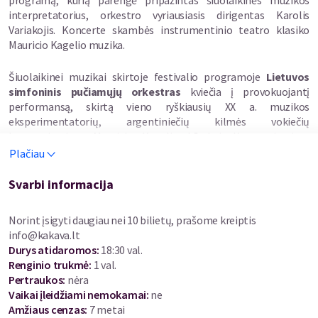
programą, kurią parengė pripažintas šiuolaikinės muzikos
interpretatorius, orkestro vyriausiasis dirigentas Karolis
Variakojis. Koncerte skambės instrumentinio teatro klasiko
Mauricio Kagelio muzika.
Šiuolaikinei muzikai skirtoje festivalio programoje
Lietuvos
simfoninis pučiamųjų orkestras
kviečia į provokuojantį
performansą, skirtą vieno ryškiausių XX a. muzikos
eksperimentatorių, argentiniečių kilmės vokiečių
kompozitoriaus Mauricio Kagelio kūrybai. Kompozitoriaus
vardas neatsiejamas nuo instrumentinio teatro, kuriame
Plačiau
meistriškai pinasi satyra, teatrališkumas ir politinė potekstė.
Kūrėjas siekė, kad muzika būtų ne tik girdima, bet ir stebima,
Svarbi informacija
todėl jo kūriniuose atlikėjai neretai tampa savotiškais aktoriais.
Koncerte skambanti kompozicija „Dešimt maršų pergalei
Norint įsigyti daugiau nei 10 bilietų, prašome kreiptis
prarasti“ ir radijo pjesė „Tribūnas“ dekonstruoja maršo žanrą
info@kakava.lt
(tradiciškai siejamą su karine galia ir disciplina) bei paverčia jį
Durys atidaromos
:
18:30 val.
manipuliacijos įrankiu, įtraukdamos klausytoją į ironišką dialogą
Renginio trukmė
:
1 val.
apie valdžią ir visuomenę.
Pertraukos
:
nėra
Vaikai įleidžiami nemokamai:
ne
Karolis Variakojis
2015 m. baigė dirigavimo studijas Lietuvos
Amžiaus cenzas
:
7 metai
muzikos ir teatro akademijoje, prof. Juozo Domarko klasėje.