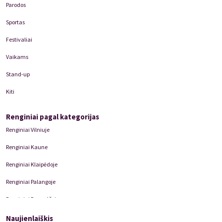
Parodos
Sportas
Festivaliai
Vaikams
Stand-up
Kiti
Renginiai pagal kategorijas
Renginiai Vilniuje
Renginiai Kaune
Renginiai Klaipėdoje
Renginiai Palangoje
Renginiai Panevėžyje
Domino Teatro Spektakliai
Naujienlaiškis