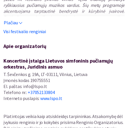
ryškiausius pučiamųjų muzikos vardus. Šių metų programoje
akcentuojama tarptautinė bendrystė ir kūrybinė įvairovė.
Festivalio scenoje išvysime airių, ispanų, norvegų muzikos
Plačiau
žvaigždes, išgirsime naujų kūrinių premjeras, susipažinsime su
rečiau mūsuose skambančia aukščiausio meistriškumo
Visi festivalio renginiai
pučiamųjų muzika. Šventės šeimininkas –
Lietuvos simfoninis
pučiamųjų orkestras
– artikuliuodamas drąsiausias idėjas dar
Apie organizatorių
kartą įrodys, kad pučiamųjų muzika neturi ribų.
Festivalio pradžios koncerte LVSO koncertų salėje skambės
Koncertinė įstaiga Lietuvos simfoninis pučiamųjų
ispanų kompozitoriaus Óscaro Navarro muzika, diriguojama
orkestras, Juridinis asmuo
paties autoriaus. Navarro – viena ryškiausių figūrų šių laikų
T. Ševčenkos g. 19A, LT-03111, Vilnius, Lietuva
tarptautinėje pučiamųjų muzikos scenoje. Jo kūryba peržengia
Įmonės kodas
190755551
tradicinius pučiamųjų muzikos rėmus ir išlaisvina orkestrą iš
El. paštas
:
info@lspo.lt
griežto akademinio standarto: jis jungia ispanišką identitetą su
Telefono nr.
:
+37052133804
globaliais stiliais, į koncertinę muziką perkelia kino garso takelio
Interneto puslapis
:
www.lspo.lt
principus ir garsais pasakoja vaizdingas istorijas, nevengia
teatrališkumo – muzikantai scenoje dažnai tampa tarsi aktoriais,
perteikiančiais skirtingų kultūrų koloritą.
Platintojas veikia kaip atsiskleidęs tarpininkas. Atsakomybę dėl
įvykusio renginio ir jo kokybės prisiima Renginio Organizatorius.
Festivalyje, kaip ir kasmet, Lietuvos simfoninis pučiamųjų