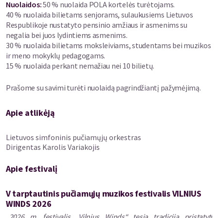
Nuolaidos
:
50 % nuolaida POLA kortelės turėtojams.
2015–2020 m. vadovavo Alytaus jaunimo simfoniniam orkestrui
40 % nuolaida bilietams senjorams, sulaukusiems Lietuvos
„Svajonė“, nuo 2020-ųjų yra Lietuvos simfoninio pučiamųjų
Respublikoje nustatyto pensinio amžiaus ir asmenims su
orkestro vyriausiasis dirigentas. Jis – vienas aktyviausių
negalia bei juos lydintiems asmenims.
šiuolaikinės muzikos interpretatorių, ansamblio „Synaesthesis“
30 % nuolaida bilietams moksleiviams, studentams bei muzikos
įkūrėjas (kartu su kompozitoriumi Dominyku Digimu), Lietuvos
ir meno mokyklų pedagogams.
nacionalinio simfoninio orkestro, Lietuvos valstybinio
15 % nuolaida perkant nemažiau nei 10 bilietų.
simfoninio orkestro, Lietuvos nacionalinio operos ir baleto
teatro orkestro, Lietuvos kamerinio orkestro ir kt. kviestinis
Prašome su savimi turėti nuolaidą pagrindžiantį pažymėjimą.
dirigentas.
Apie atlikėją
Lietuvos simfoninis pučiamųjų orkestras
Dirigentas Karolis Variakojis
Apie festivalį
V tarptautinis pučiamųjų muzikos festivalis VILNIUS
WINDS 2026
„
2026 m. festivalis „Vilnius Winds“ tęsia tradiciją pristatyti