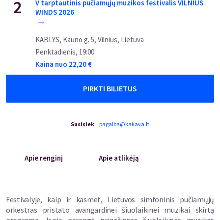
2
V tarptautinis pučiamųjų muzikos festivalis VILNIUS
WINDS 2026
KABLYS, Kauno g. 5, Vilnius, Lietuva
Penktadienis
,
19:00
Kaina nuo
22,20
€
PIRKTI BILIETUS
Susisiek
pagalba@kakava.lt
Apie renginį
Apie atlikėją
Festivalyje, kaip ir kasmet, Lietuvos simfoninis pučiamųjų
orkestras pristato avangardinei šiuolaikinei muzikai skirtą