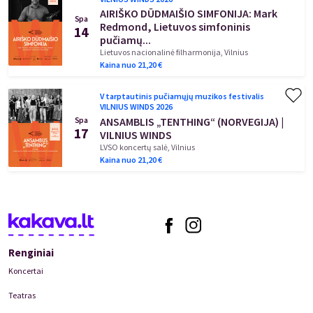
varinių pučiamųjų prigimtį ir groja muziką nuo baroko šedevrų iki
AIRIŠKO DŪDMAIŠIO SIMFONIJA: Mark
Spa
džiazo standartų ir šiuolaikinių kompozicijų.
Redmond, Lietuvos simfoninis
14
pučiamų...
Lietuvos nacionalinė filharmonija, Vilnius
Linkime, kad šių metų festivalis jums atvertų atradimų erdves, ir
Kaina nuo
21,20
€
tikimės, kad koncertuose gimstantis tradicijų ir moderniųjų
raiškos formų dialogas taps įkvepiančia patirtimi.
“
V tarptautinis pučiamųjų muzikos festivalis
VILNIUS WINDS 2026
Lietuvos simfoninio pučiamųjų orkestro meno vadovas
ANSAMBLIS „TENTHING“ (NORVEGIJA) |
Spa
17
prof. dr. Antanas Kučinskas
VILNIUS WINDS
LVSO koncertų salė, Vilnius
Kaina nuo
21,20
€
Renginiai
Koncertai
Teatras