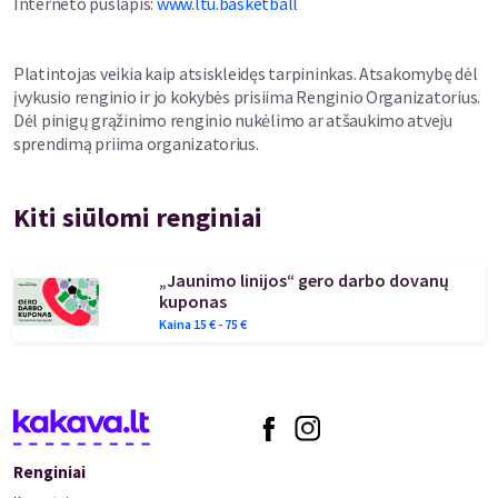
Interneto puslapis
:
www.ltu.basketball
Platintojas veikia kaip atsiskleidęs tarpininkas. Atsakomybę dėl
įvykusio renginio ir jo kokybės prisiima Renginio Organizatorius.
Dėl pinigų grąžinimo renginio nukėlimo ar atšaukimo atveju
sprendimą priima organizatorius.
Kiti siūlomi renginiai
„Jaunimo linijos“ gero darbo dovanų
kuponas
Kaina
15
€ -
75
€
Renginiai