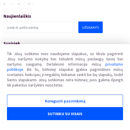
Renginiai Panevėžyje
Domino Teatro Spektakliai
Naujienlaiškis
UŽSISAKYTI
Susisiek
pagalba@kakava.lt
Tik Jūsų sutikimu mes naudojame slapukus, su tikslu pagerinti
Jūsų naršymo kokybę bei tobulinti mūsų paslaugų turinį bei
Adresas
:
Žalgirio
g.
135, LT-08217 Vilnius
naršymo saugumą. Detalesnė informacija mūsų
privatumo
Įmonės kodas
:
304769369
politikoje
. Be to, būtinieji slapukai įgalina pagrindines mūsų
PVM mokėtojo kodas
:
svetainės funkcijas; ji negalėtų tinkamai veikti be šių slapukų, todėl
LT100011648218
šiems slapukams Jūsų sutikimas nėra būtinas; juos galima išjungti
tik pakeitus naršyklės nuostatas.
Koreguoti pasirinkimą
Kakava LT © 2018
Ginčai dėl sutarties netinkamo vykdymo ar nevykdymo ne teisme nagrinėjami Lietuvos
SUTINKU SU VISAIS
Respublikos vartotojų teisių apsaugos įstatymo nustatyta tvarka Valstybinėje vartotojų teisių
apsaugos tarnyboje, adresu Vilniaus g. 25, 01402 Vilnius, el. p. tarnyba@vvtat.lt, tel. (8 5) 262 67
51, faks. (8 5) 279 1466, interneto svetainė www.vvtat.lt. Elektroniniu būdu prašymą galite
pateikti per EGS platformą http://ec.europa.eu/odr/.