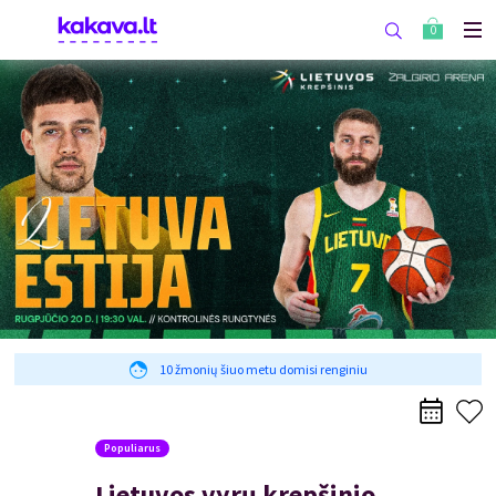
0
10 žmonių šiuo metu domisi renginiu
Populiarus
Lietuvos vyrų krepšinio