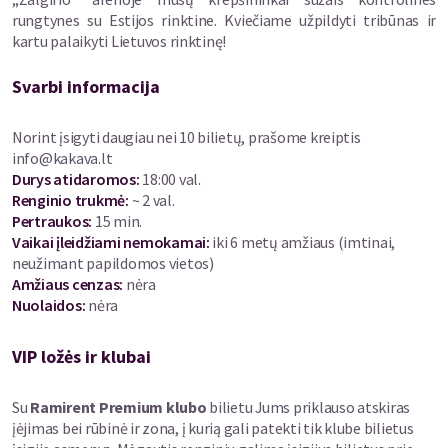
rungtynes su Estijos rinktine. Kviečiame užpildyti tribūnas ir
kartu palaikyti Lietuvos rinktinę!
Svarbi informacija
Norint įsigyti daugiau nei 10 bilietų, prašome kreiptis
info@kakava.lt
Durys atidaromos
:
18:00 val.
Renginio trukmė
:
~ 2 val.
Pertraukos
:
15 min.
Vaikai įleidžiami nemokamai:
iki 6 metų amžiaus (imtinai,
neužimant papildomos vietos)
Amžiaus cenzas
:
nėra
Nuolaidos
:
nėra
VIP ložės ir klubai
Su
Ramirent Premium klubo
bilietu Jums priklauso atskiras
įėjimas bei rūbinė ir zona, į kurią gali patekti tik klube bilietus