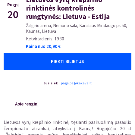
Rugpj
rinktinės kontrolinės
20
rungtynės: Lietuva - Estija
Žalgirio arena, Nemuno sala, Karaliaus Mindaugo pr. 50,
Kaunas, Lietuva
Ketvirtadienis
,
19:30
Kaina nuo
20,90
€
PIRKTI BILIETUS
Susisiek
pagalba@kakava.lt
Apie renginį
Lietuvos vyrų krepšinio rinktinė, tęsianti pasiruošimą pasaulio
čempionato atrankai, atvyksta į Kauną! Rugpjūčio 20 d.
„Žalgirio“ arenoje mūsų krepšininkai sužais kontrolines