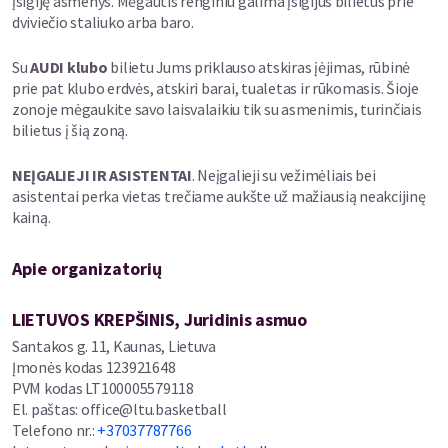
įsigiję asmenys. Mėgautis renginiu galima įsigijus bilietus prie
dviviečio staliuko arba baro.
Su
AUDI klubo
bilietu Jums priklauso atskiras įėjimas, rūbinė
prie pat klubo erdvės, atskiri barai, tualetas ir rūkomasis. Šioje
zonoje mėgaukite savo laisvalaikiu tik su asmenimis, turinčiais
bilietus į šią zoną.
NEĮGALIEJI IR ASISTENTAI
. Neįgalieji su vežimėliais bei
asistentai perka vietas trečiame aukšte už mažiausią neakcijinę
kainą.
Apie organizatorių
LIETUVOS KREPŠINIS, Juridinis asmuo
Santakos g. 11, Kaunas, Lietuva
Įmonės kodas
123921648
PVM kodas
LT100005579118
El. paštas
:
office@ltu.basketball
Telefono nr.
:
+37037787766