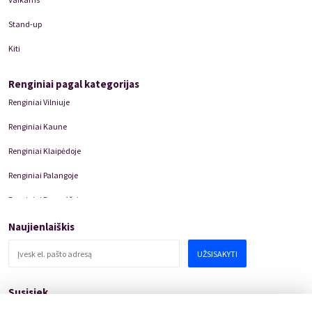
Stand-up
Kiti
Renginiai pagal kategorijas
Renginiai Vilniuje
Renginiai Kaune
Renginiai Klaipėdoje
Renginiai Palangoje
Renginiai Panevėžyje
Domino Teatro Spektakliai
Naujienlaiškis
UŽSISAKYTI
Susisiek
pagalba@kakava.lt