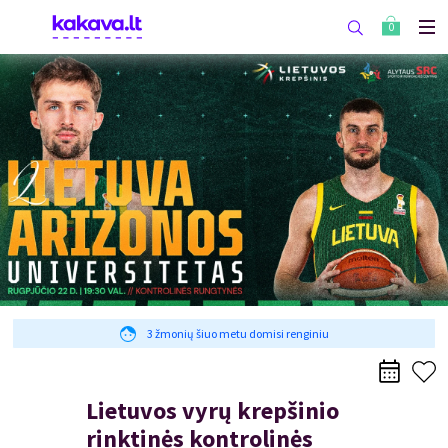
0
3 žmonių šiuo metu domisi renginiu
Lietuvos vyrų krepšinio
rinktinės kontrolinės