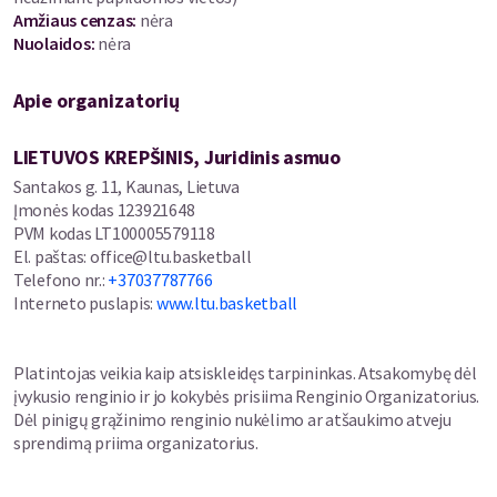
Amžiaus cenzas
:
nėra
Nuolaidos
:
nėra
Apie organizatorių
LIETUVOS KREPŠINIS, Juridinis asmuo
Santakos g. 11, Kaunas, Lietuva
Įmonės kodas
123921648
PVM kodas
LT100005579118
El. paštas
:
office@ltu.basketball
Telefono nr.
:
+37037787766
Interneto puslapis
:
www.ltu.basketball
Platintojas veikia kaip atsiskleidęs tarpininkas. Atsakomybę dėl
įvykusio renginio ir jo kokybės prisiima Renginio Organizatorius.
Dėl pinigų grąžinimo renginio nukėlimo ar atšaukimo atveju
sprendimą priima organizatorius.