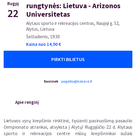
Rugpj
rungtynės: Lietuva - Arizonos
22
Universitetas
Alytaus sporto ir rekreacijos centras, Naujoji g. 52,
Alytus, Lietuva
Šeštadienis
,
19:30
Kaina nuo
14,90
€
PIRKTI BILIETUS
Susisiek
pagalba@kakava.lt
Apie renginį
Lietuvos vyrų krepšinio rinktinė, tęsianti pasiruošimą pasaulio
čempionato atrankai, atvyksta į Alytų! Rugpjūčio 22 d. Alytaus
sporto ir rekreacijos centre mūsų krepšininkai sužais