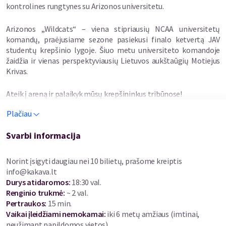
kontrolines rungtynes su Arizonos universitetu.
Arizonos „Wildcats“ – viena stipriausių NCAA universitetų
komandų, praėjusiame sezone pasiekusi finalo ketvertą JAV
studentų krepšinio lygoje. Šiuo metu universiteto komandoje
žaidžia ir vienas perspektyviausių Lietuvos aukštaūgių Motiejus
Krivas.
Ateik į areną ir palaikyk mūsų krepšininkus tribūnose!
Plačiau
Svarbi informacija
Norint įsigyti daugiau nei 10 bilietų, prašome kreiptis
info@kakava.lt
Durys atidaromos
:
18:30 val.
Renginio trukmė
:
~ 2 val.
Pertraukos
:
15 min.
Vaikai įleidžiami nemokamai:
iki 6 metų amžiaus (imtinai,
neužimant papildomos vietos)