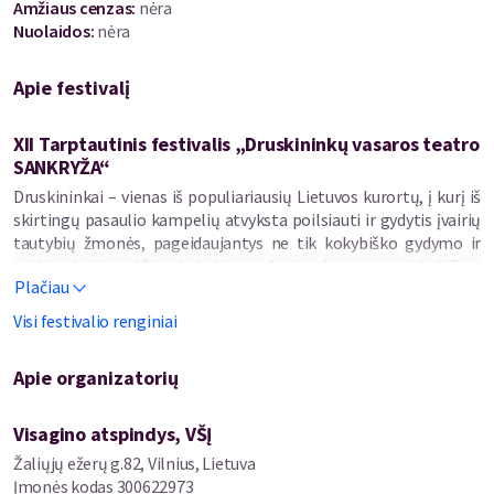
Amžiaus cenzas
:
nėra
Nuolaidos
:
nėra
Apie festivalį
XII Tarptautinis festivalis „Druskininkų vasaros teatro
SANKRYŽA“
Druskininkai – vienas iš populiariausių Lietuvos kurortų, į kurį iš
skirtingų pasaulio kampelių atvyksta poilsiauti ir gydytis įvairių
tautybių žmonės, pageidaujantys ne tik kokybiško gydymo ir
poilsio, bet ir aukštos kokybės profesionalaus meno ir kultūros
Plačiau
renginių. Tarptautinis festivalis „Druskininkų vasaros teatro
SANKRYŽA“ – tai vienintelis profesionalaus teatro meno židinys
Visi festivalio renginiai
mieste, dovanojantis galimybę ne tik turiningai praleisti laiką,
bet ir susipažinti su Lietuvos bei kitų šalių teatro kultūra. Daug
Apie organizatorių
poilsiautojų derina savo atostogas su festivalio datomis.
„Druskininkų vasaros teatro SANKRYŽA“ – tai unikalūs
Visagino atspindys, VŠĮ
susitikimai su teatro meistrais“ („Mano Druskininkai“, 2015-07-
Žaliųjų ežerų g.82, Vilnius, Lietuva
30). Festivalis sulaukė ne tik teigiamų teatro žmonių atsiliepimų
Įmonės kodas
300622973