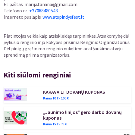
ir palankių žiniasklaidos atgarsių, bet ir Druskininkų gyventojų
El. paštas
:
marija.tanana@gmail.com
bei poilsiautojų susidomėjimo. „Sankryža“ leidžia
Telefono nr.
:
+37068480543
eksperimentuoti, įtraukdama į programą ir tradicinius
Interneto puslapis
:
www.atspindysfest.lt
spektaklius, ir naujos teatrinės raiškos formos kūrinius. Per visą
laiką festivalyje buvo parodyta virš 150 spektaklių iš Armėnijos,
Azerbaidžano, Ukrainos, Didžiosios Britanijos, Graikijos, Izraelio,
Platintojas veikia kaip atsiskleidęs tarpininkas. Atsakomybę dėl
Italijos, Latvijos, Lenkijos, Monako, Slovakijos, Vokietijos,
įvykusio renginio ir jo kokybės prisiima Renginio Organizatorius.
Estijos, Lietuvos, ir kitų.
Dėl pinigų grąžinimo renginio nukėlimo ar atšaukimo atveju
sprendimą priima organizatorius.
Kiti siūlomi renginiai
KAKAVA.LT DOVANŲ KUPONAS
Kaina
10
€ -
100
€
„Jaunimo linijos“ gero darbo dovanų
kuponas
Kaina
15
€ -
75
€