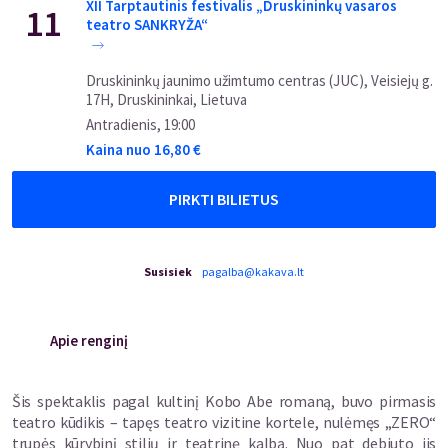
XII Tarptautinis festivalis „Druskininkų vasaros
11
teatro SANKRYŽA“
Druskininkų jaunimo užimtumo centras (JUC), Veisiejų g.
17H, Druskininkai, Lietuva
Antradienis
,
19:00
Kaina nuo
16,80
€
PIRKTI BILIETUS
Susisiek
pagalba@kakava.lt
Apie renginį
Šis spektaklis pagal kultinį Kobo Abe romaną, buvo pirmasis
teatro kūdikis – tapęs teatro vizitine kortele, nulėmęs „ZERO“
trupės kūrybinį stilių ir teatrinę kalbą. Nuo pat debiuto jis