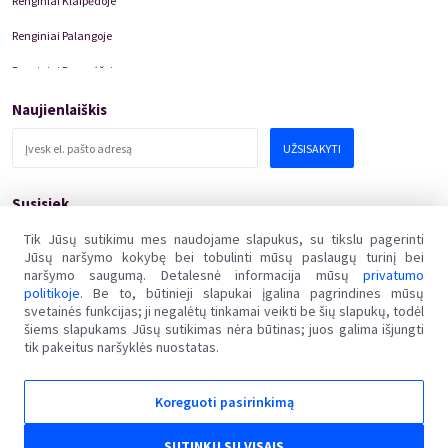
Renginiai Klaipėdoje
Renginiai Palangoje
Renginiai Panevėžyje
Domino Teatro Spektakliai
Naujienlaiškis
UŽSISAKYTI
Susisiek
pagalba@kakava.lt
Tik Jūsų sutikimu mes naudojame slapukus, su tikslu pagerinti
Jūsų naršymo kokybę bei tobulinti mūsų paslaugų turinį bei
Adresas
:
Žalgirio
g.
135, LT-08217 Vilnius
naršymo saugumą. Detalesnė informacija mūsų
privatumo
Įmonės kodas
:
304769369
politikoje
. Be to, būtinieji slapukai įgalina pagrindines mūsų
PVM mokėtojo kodas
:
svetainės funkcijas; ji negalėtų tinkamai veikti be šių slapukų, todėl
LT100011648218
šiems slapukams Jūsų sutikimas nėra būtinas; juos galima išjungti
tik pakeitus naršyklės nuostatas.
Koreguoti pasirinkimą
Kakava LT © 2018
Ginčai dėl sutarties netinkamo vykdymo ar nevykdymo ne teisme nagrinėjami Lietuvos
SUTINKU SU VISAIS
Respublikos vartotojų teisių apsaugos įstatymo nustatyta tvarka Valstybinėje vartotojų teisių