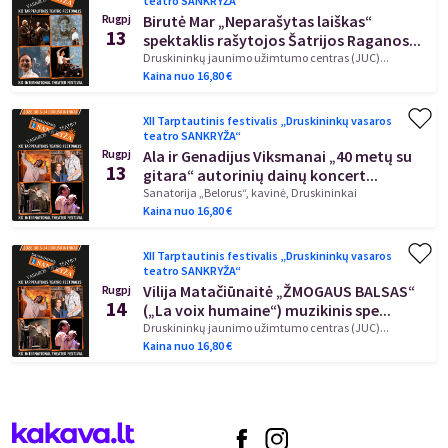
teatro SANKRYŽA“
Birutė Mar „Neparašytas laiškas“
Rugpj
13
spektaklis rašytojos Šatrijos Raganos...
Druskininkų jaunimo užimtumo centras (JUC)...
Kaina nuo
16,80
€
XII Tarptautinis festivalis „Druskininkų vasaros
teatro SANKRYŽA“
Ala ir Genadijus Viksmanai „40 metų su
Rugpj
13
gitara“ autorinių dainų koncert...
Sanatorija „Belorus“, kavinė, Druskininkai
Kaina nuo
16,80
€
XII Tarptautinis festivalis „Druskininkų vasaros
teatro SANKRYŽA“
Vilija Matačiūnaitė „ŽMOGAUS BALSAS“
Rugpj
14
(„La voix humaine“) muzikinis spe...
Druskininkų jaunimo užimtumo centras (JUC)...
Kaina nuo
16,80
€