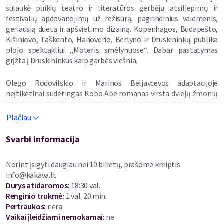
sulaukė puikių teatro ir literatūros gerbėjų atsiliepimų ir
festivalių apdovanojimų už režisūrą, pagrindinius vaidmenis,
geriausią duetą ir apšvietimo dizainą. Kopenhagos, Budapešto,
Kišiniovo, Taškento, Hanoverio, Berlyno ir Druskininkų publika
plojo spektakliui „Moteris smėlynuose“. Dabar pastatymas
grįžta į Druskininkus kaip garbės viešnia.
Olego Rodovilskio ir Marinos Beljavcevos adaptacijoje
neįtikėtinai sudėtingas Kobo Abe romanas virsta dviejų žmonių
istorija – mistiška ir keista meilės istorija, kurios veiksmas
vyksta paslaptingame fone...
Plačiau
Svarbi informacija
Norint įsigyti daugiau nei 10 bilietų, prašome kreiptis
info@kakava.lt
Durys atidaromos
:
18:30 val.
Renginio trukmė
:
1 val. 20 min.
Pertraukos
:
nėra
Vaikai įleidžiami nemokamai:
ne