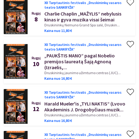
XII Tarptautinis festivalis „Druskininkų vasaros
teatro SANKRYŽA“
Charlie Chaplin „MAŽYLIS“ nebylusis
Rugpj
8
kinas ir gyva muzika visai šeimai
Druskininkų Nemuno Grand Spa salė, Druskin...
Kaina nuo
11,80
€
XII Tarptautinis festivalis „Druskininkų vasaros
teatro SANKRYŽA“
„PAUKŠTIS MANO“ pagal Nobelio
Rugpj
premijos laureatą Šają Agnoną
10
(Izraelis,...
Druskininkų jaunimo užimtumo centras (JUC)...
Kaina nuo
16,80
€
XII Tarptautinis festivalis „Druskininkų vasaros
teatro SANKRYŽA“
Harald Mueler'is „TYLI NAKTIS“ (Lvovo
Rugpj
12
Akademinis J. Drogobyčiaus muzik...
Druskininkų jaunimo užimtumo centras (JUC)...
Kaina nuo
16,80
€
XII Tarptautinis festivalis „Druskininkų vasaros