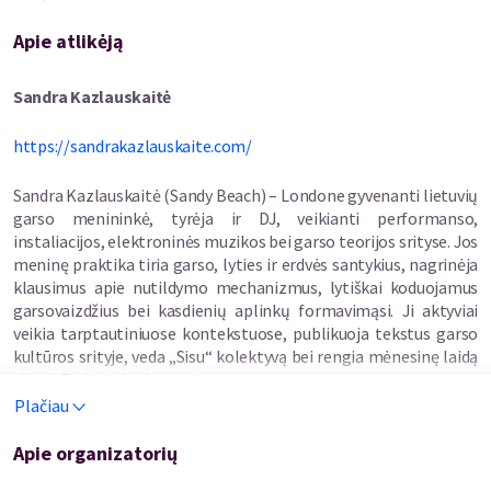
garsą įsivaizduojame kaip nuolat migruojantį, ir besisemiantį
Apie atlikėją
turinį iš jau egzistuojančių, dažnai kultūrinį krūvį turinčių garso
šaltinių, kokio pobūdžio žinojimą jis gali kurti?
Sandra Kazlauskaitė
Šių metų rezidencijos tema įkvėpta garso menininko ir tyrėjo
Brandon LaBelle „garsinio agento“ (angl.
sonic agent)
https://sandrakazlauskaite.com/
sampratos. Rezidencija kvies tyrinėti kaip garso praktika, tiek
per meninius jos turinio kūrimo pasirinkimus, tiek per atlikimo
Sandra Kazlauskaitė (Sandy Beach) – Londone gyvenanti lietuvių
metu sukuriamą viešo kreipimosi situaciją, įgalina menininkus (-
garso menininkė, tyrėja ir DJ, veikianti performanso,
es.) tiesiogiai ar metaforiškai, materialiai ar konceptualiai
instaliacijos, elektroninės muzikos bei garso teorijos srityse. Jos
reflektuoti apie savo patirtis, pozicijas bei mums aktualias
meninę praktika tiria garso, lyties ir erdvės santykius, nagrinėja
temas.
klausimus apie nutildymo mechanizmus, lytiškai koduojamus
garsovaizdžius bei kasdienių aplinkų formavimąsi. Ji aktyviai
Rezidencijos programos „Kintai.Kitaip“ kuratorė : Ugnė
veikia tarptautiniuose kontekstuose, publikuoja tekstus garso
Vyliaudaitė. Programą įgyvendina VšĮ „Kintai Arts“ partnerystėje
kultūros srityje, veda „Sisu“ kolektyvą bei rengia mėnesinę laidą
su Lietuvos muzikos informacijos centru, „ASTE. Art, Science,
„Netil Radio“ platformoje.
Technology, Education“ (Latvija) ir MTÜ Mooste KülalisStuudio
Plačiau
(Estija).
Gundega Graudiņa
Apie organizatorių
Kintai Arts veiklas finansuoja Lietuvos kultūros taryba.
https://gundegagraudina.bandcamp.com/album/there-are-