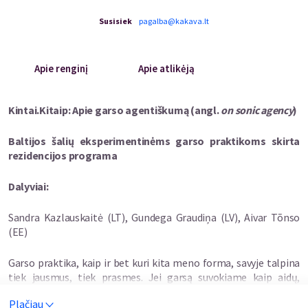
Susisiek
pagalba@kakava.lt
Apie renginį
Apie atlikėją
Kintai.Kitaip:
Apie gars
o agentiškumą
(angl.
o
n
sonic
agency
)
Baltijos šalių eksperimentinėms garso praktikoms skirta
rezidencijos programa
Dalyviai:
Sandra Kazlauskaitė (LT), Gundega Graudiņa (LV), Aivar Tõnso
(EE)
Garso praktika, kaip ir bet kuri kita meno forma, savyje talpina
tiek jausmus, tiek prasmes. Jei garsą suvokiame kaip aidų,
grįžtamojo ryšio ir vibracijų visumą, kaip jo kūrybos kontekstas ir
Plačiau
vietos specifiškumas prisideda prie galimų prasmių kūrimo? Jei