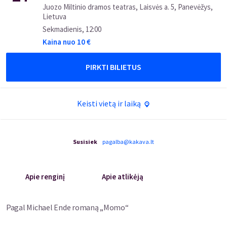
Juozo Miltinio dramos teatras, Laisvės a. 5, Panevėžys,
Lietuva
Sekmadienis
,
12:00
Kaina nuo
10
€
PIRKTI BILIETUS
Keisti vietą ir laiką
Susisiek
pagalba@kakava.lt
Apie renginį
Apie atlikėją
Pagal Michael Ende romaną „Momo“