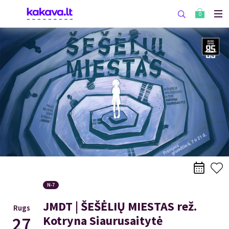
0
N-7
JMDT | ŠEŠĖLIŲ MIESTAS rež.
Rugs
27
Kotryna Siaurusaitytė