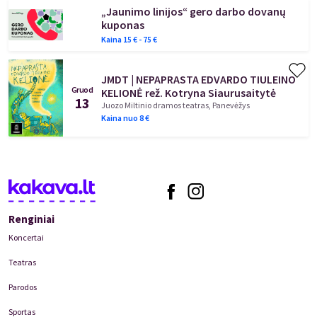
„Jaunimo linijos“ gero darbo dovanų
kuponas
Kaina
15
€ -
75
€
JMDT | NEPAPRASTA EDVARDO TIULEINO
Gruod
KELIONĖ rež. Kotryna Siaurusaitytė
13
Juozo Miltinio dramos teatras, Panevėžys
Kaina nuo
8
€
Renginiai
Koncertai
Teatras
Parodos
Sportas