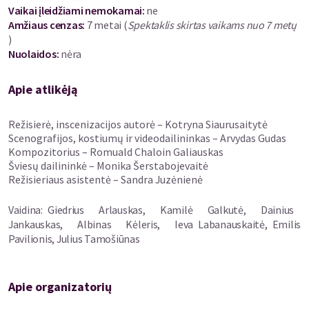
Vaikai įleidžiami nemokamai:
ne
Tai vizualiai poetiška istorija apie tai, kaip svarbu sustoti, išgirsti
Amžiaus cenzas
:
7 metai
(
Spektaklis skirtas vaikams nuo 7 metų
ir mokėti būti. Galbūt laikas – tai ne turtas, kurį reikia taupyti, o
)
dovana, kuria verta dalintis?
Nuolaidos
:
nėra
Projektą finansuoja Lietuvos Respublikos kultūros ministerija.
Apie atlikėją
Premjera
– 2025 m. gruodžio 6 d.
Režisierė, inscenizacijos autorė – Kotryna Siaurusaitytė
Scenografijos, kostiumų ir videodailininkas – Arvydas Gudas
Juozo Miltinio dramos teatro Laboratorija
Kompozitorius – Romuald Chaloin Galiauskas
Šviesų dailininkė – Monika Šerstabojevaitė
Laboratorijos salės vietos nėra sunumeruotos, todėl
Režisieriaus asistentė – Sandra Juzėnienė
sėdėjimo vietą galima pasirinkti patiems.
Vaidina: Giedrius Arlauskas, Kamilė Galkutė, Dainius
Jankauskas, Albinas Kėleris, Ieva Labanauskaitė, Emilis
Pavilionis, Julius Tamošiūnas
Apie organizatorių