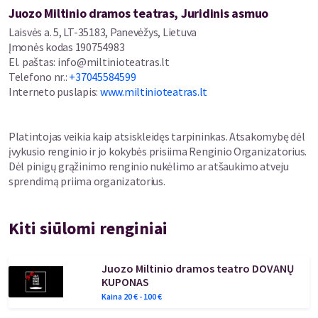
Juozo Miltinio dramos teatras, Juridinis asmuo
Laisvės a. 5, LT-35183, Panevėžys, Lietuva
Įmonės kodas
190754983
El. paštas
:
info@miltinioteatras.lt
Telefono nr.
:
+37045584599
Interneto puslapis
:
www.miltinioteatras.lt
Platintojas veikia kaip atsiskleidęs tarpininkas. Atsakomybę dėl
įvykusio renginio ir jo kokybės prisiima Renginio Organizatorius.
Dėl pinigų grąžinimo renginio nukėlimo ar atšaukimo atveju
sprendimą priima organizatorius.
Kiti siūlomi renginiai
Juozo Miltinio dramos teatro DOVANŲ
KUPONAS
Kaina
20
€ -
100
€