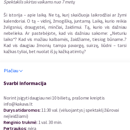
Spektaklis skirtas vaikams nuo 7 metų
Ši istorija – apie laiką. Ne tą, kurį skaičiuoja laikrodžiai ar žymi
kalendoriai. O tą – vidinį, žmogišką, juntamą. Laiką, kurio reikia
žvilgsniui, draugystei, minčiai, žaidimui. Tą, kurio vis dažniau
nebelieka. Ar pastebėjote, kad vis dažniau sakome: „Neturiu
laiko“? Kad vis mažiau kalbamės, žaidžiame, tiesiog būname..?
Kad vis daugiau žmonių tampa pavargę, suirzę, liūdni – tarsi
kažkas tyliai, bet nuolat iš jų kažką atimtų?
Šešėlių miestas – tai pasaulis, labai panašus į mūsiškį. Čia gyvena
Plačiau
žmonės, kurie nuolat skuba, planuoja, taupo – kol vieną dieną
ima nebesuprasti, kam visa tai. Nematomi Pilkieji ponai,
taupymo meistrai, slapta vagia laiką, o kartu – ir gyvenimo
Svarbi informacija
džiaugsmą. Žmonės nebešneka vieni su kitais, vaikai nebežaidžia,
niekas nebepastebi, kaip pamažu nyksta spalvos.
Norint įsigyti daugiau nei 10 bilietų, prašome kreiptis
info@kakava.lt
Ir tada pasirodo Momo. Ji – nėra herojė tradicine prasme. Ji
Durys atidaromos
:
11:30 val. (vėluojantys į spektaklį žiūrovai
neturi jokių supergalių, tiesiog moka klausytis. Ir kai pasaulis
neįleidžiami)
ima grimzti į šešėlį, ji viena išdrįsta leistis į magišką kelionę
Renginio trukmė
:
1 val. 30 min.
ieškoti laiko.
Pertraukos
:
nėra