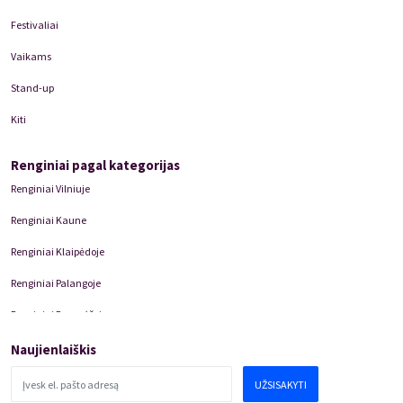
Festivaliai
Vaikams
Stand-up
Kiti
Renginiai pagal kategorijas
Renginiai Vilniuje
Renginiai Kaune
Renginiai Klaipėdoje
Renginiai Palangoje
Renginiai Panevėžyje
Domino Teatro Spektakliai
Naujienlaiškis
UŽSISAKYTI