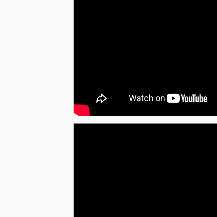
suomių melancholija.
Neseniai Jimi Tenor grupė grojo „Ozora“ f
Spree Berlyne, Uus Laine Taline, Porvoo Jazz F
_____________
Organizatorius: Empty Brain Resort ir Vil
kultūros centras
Bilietus bus galima įsigyti ir vietoje.
Renginio metu veiks baras.