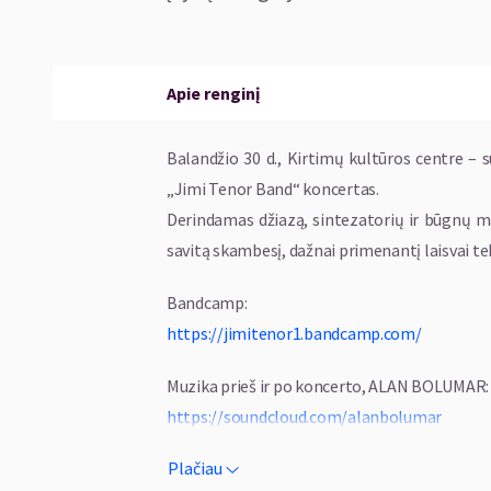
Apie renginį
Balandžio 30 d., Kirtimų kultūros centre –
„Jimi Tenor Band“ koncertas.
Derindamas džiazą, sintezatorių ir būgnų m
savitą skambesį, dažnai primenantį laisvai te
Bandcamp:
https://jimitenor1.bandcamp.com/
Muzika prieš ir po koncerto, ALAN BOLUMAR:
https://soundcloud.com/alanbolumar
https://www.instagram.com/alan.bolumar/
Plačiau