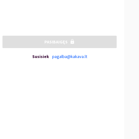
PASIBAIGĘS
Susisiek
pagalba@kakava.lt