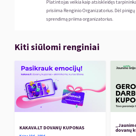
Platintojas veikia kaip atsiskleidęs tarpinink
prisiima Renginio Organizatorius. Dėl pinig
sprendimą priima organizatorius.
Kiti siūlomi renginiai
„Jaunimo
KAKAVA.LT DOVANŲ KUPONAS
dovanų 
Kaina
10
€ -
100
€