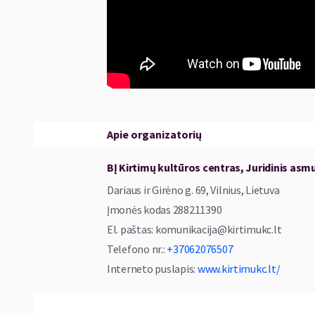
Apie organizatorių
BĮ Kirtimų kultūros centras, Juridinis asm
Dariaus ir Girėno g. 69, Vilnius, Lietuva
Įmonės kodas
288211390
El. paštas
:
komunikacija@kirtimukc.lt
Telefono nr.
:
+37062076507
Interneto puslapis
:
www.kirtimukc.lt/