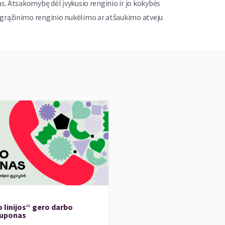
as. Atsakomybę dėl įvykusio renginio ir jo kokybės
ų grąžinimo renginio nukėlimo ar atšaukimo atveju
 linijos“ gero darbo
kuponas