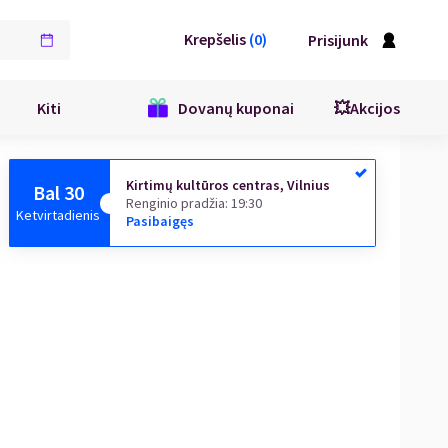
Krepšelis
(
0
)
Prisijunk
Kiti
Dovanų kuponai
💥Akcijos
Kirtimų kultūros centras, Vilnius
Bal 30
Renginio pradžia
:
19:30
Ketvirtadienis
Pasibaigęs