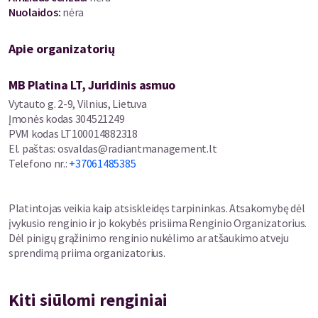
Nuolaidos
:
nėra
Apie organizatorių
MB Platina LT, Juridinis asmuo
Vytauto g. 2-9, Vilnius, Lietuva
Įmonės kodas
304521249
PVM kodas
LT100014882318
El. paštas
:
osvaldas@radiantmanagement.lt
Telefono nr.
:
+37061485385
Platintojas veikia kaip atsiskleidęs tarpininkas. Atsakomybę dėl
įvykusio renginio ir jo kokybės prisiima Renginio Organizatorius.
Dėl pinigų grąžinimo renginio nukėlimo ar atšaukimo atveju
sprendimą priima organizatorius.
Kiti siūlomi renginiai