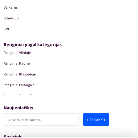
Vaikams
Stand-up
Kiti
Renginiai pagal kategorijas
Renginiai Vilniuje
Renginiai Kaune
Renginiai Klaipėdoje
Renginiai Palangoje
Renginiai Panevėžyje
Domino Teatro Spektakliai
Naujienlaiškis
UŽSISAKYTI
Susisiek