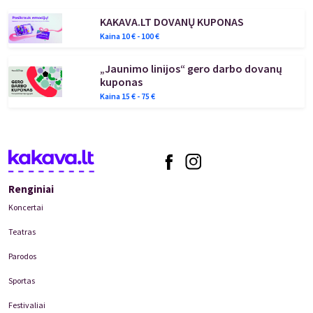
KAKAVA.LT DOVANŲ KUPONAS
Kaina
10
€ -
100
€
„Jaunimo linijos“ gero darbo dovanų
kuponas
Kaina
15
€ -
75
€
Renginiai
Koncertai
Teatras
Parodos
Sportas
Festivaliai