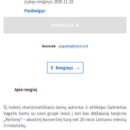
Įvykęs renginys
:
2025-11-23
Pasibaigęs
PASIBAIGĘS
Susisiek
pagalba@kakava.lt
Renginys
Apie renginį
Šį rudenį charizmatiškasis dainų autorius ir atlikėjas Gabrielius
Vagelis kartu su savo grupe leisis į kol kas didžiausią karjeros
„Kelionę“ – akustinį koncertinį turą net 20 visos Lietuvos miestų
ir miestelių.