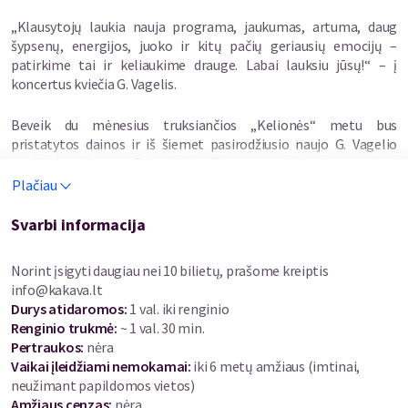
„Klausytojų laukia nauja programa, jaukumas, artuma, daug
šypsenų, energijos, juoko ir kitų pačių geriausių emocijų –
patirkime tai ir keliaukime drauge. Labai lauksiu jūsų!“ – į
koncertus kviečia G. Vagelis.
Beveik du mėnesius truksiančios „Kelionės“ metu bus
pristatytos dainos ir iš šiemet pasirodžiusio naujo G. Vagelio
studijinio albumo „Prizmė“, ir, žinoma, gerbėjų jau pamėgti
hitai, tokie kaip „Lūpų saldumo“, „Dalis manęs“, „Man moji“ ar
Plačiau
„Jei leisi“, suskambėsiantys naujomis spalvomis.
Svarbi informacija
Norint įsigyti daugiau nei 10 bilietų, prašome kreiptis
info@kakava.lt
Durys atidaromos
:
1 val. iki renginio
Renginio trukmė
:
~ 1 val. 30 min.
Pertraukos
:
nėra
Vaikai įleidžiami nemokamai:
iki 6 metų amžiaus (imtinai,
neužimant papildomos vietos)
Amžiaus cenzas
:
nėra