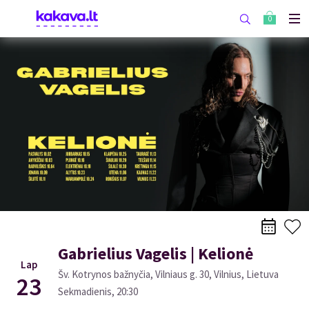
0
Gabrielius Vagelis | Kelionė
Lap
Šv. Kotrynos bažnyčia, Vilniaus g. 30, Vilnius, Lietuva
23
Sekmadienis
,
20:30