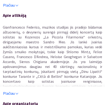
tūkstančių klausytojų – auditorijai. Ką tik grįžęs iš gastrolių
Plačiau
Japonijoje „Expo 2025“ parodoje su Kalabrijos filharmonijos
orkestru , kartu su tėvu atvyksta į Gelgaudiškį. Gianfrancesco
Apie atlikėją
šiuo metu dėsto P. I. Čaikovskio valstybinėje muzikos
konservatorijoje Nocera Terinese ir Catanzaro miestuose, yra
Gianfrancesco Federico, muzikos studijas jis pradėjo būdamas
docentas.
aštuonerių, o devynerių surengė pirmąjį didelį koncertą kaip
solistas su Kozencos „La Piccola Filarmonia“ orkestru,
Koncertas, kurio ilgai nepamiršite, kuriame susitiks itališka
diriguojamu maestro Sandro Meo. Jis lankė įvairius
aistra, europietiška elegancija ir gyva, tikra muzika.
aukštesniuosius kursus ir meistriškumo pamokas, kurias vedė
žymūs smuiko mokytojai, tokie kaip Shlomo Mintz, Felice
Cusano, Francesco D'Andrea, Heloise Geoghegan ir Salvatore
Accardo, Sienos Chigiana akademijoje. Jis yra laimėjęs
apdovanojimus daugiau nei 40 skirtingų nacionalinių ir
tarptautinių konkursų, įskaitant pirmąją vietą „Dinu Lipatti“
konkurse Tarante ir „Città di Bellini“ konkurse Katanijoje. Jis
koncertavo kaip solistas įvairiuose renginiuose,
bendradarbiaudamas su žymiais koncertų atlikėjais, įskaitant
Marcella Crudeli, Alexander Hintchev, Roberto Prosseda,
Plačiau
Francesco Lanzillotta, Filippo Arlia, Leonardo Colfelice, Luca
Milani, Geir Draugsvoll, Keith Goodman, Ricardas Sviackevičius,
Apie organizatorių