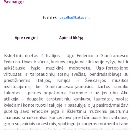
Pasibaigęs
Susisiek
pagalba@kakava.lt
Apie renginį
Apie atlikėją
Išskirtinis duetas iš Italijos – Ugo Federico ir Gianfrancesco
Federico-tėvas ir sūnus, kuriuos jungia ne tik kraujo ryšys, bet ir
aukščiausio lygio muzikinė meistrystė. Ugo-fortepijono
virtuozas ir tarptautinių scenų svečias, bendradarbiavęs su
prestižinėmis Italijos, Kinijos ir Šveicarijos muzikos
institucijomis, bei Gianfrancesco-jaunosios kartos smuiko
talentas – pelnęs pripažinimą Europoje ir už jos ribų. Abu
atlikėjai – daugelio tarptautinių konkursų laureatai, nuolat
kviečiami koncertuoti Italijoje ir pasaulyje, o jų pasirodymai žavi
publiką savo emocine jėga ir išskirtiniu muzikiniu jautrumu.
Jaunasis smuikininkas koncertavo prestižiniuose festivaliuose,
grojo su įvairiais orkestrais, ypatingu jo karjeros momentu tapo
pasirodymas kartu su Andrea Bocelli tūkstantinei – net penkių