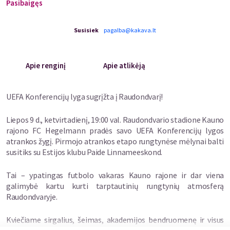
Pasibaigęs
Susisiek
pagalba@kakava.lt
Apie renginį
Apie atlikėją
UEFA Konferencijų lyga sugrįžta į Raudondvarį!
Liepos 9 d., ketvirtadienį, 19:00 val. Raudondvario stadione Kauno
rajono FC Hegelmann pradės savo UEFA Konferencijų lygos
atrankos žygį. Pirmojo atrankos etapo rungtynėse mėlynai balti
susitiks su Estijos klubu Paide Linnameeskond.
Tai – ypatingas futbolo vakaras Kauno rajone ir dar viena
galimybė kartu kurti tarptautinių rungtynių atmosferą
Raudondvaryje.
Kviečiame sirgalius, šeimas, akademijos bendruomenę ir visus