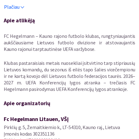
futbolo mėgėjus atvykti į stadioną bei palaikyti FC Hegelmann
Plačiau
UEFA Konferencijų lygos starte.
Apie atlikėją
Rungtynės: FC Hegelmann – Paide Linnameeskond
Data: liepos 9 d.
Laikas: 19:00 val.
FC Hegelmann – Kauno rajono futbolo klubas, rungtyniaujantis
Vieta: Raudondvario stadionas
aukščiausiame Lietuvos futbolo divizione ir atstovaujantis
Kauno rajonui tarptautinėse UEFA varžybose.
Užpildykime Raudondvarį mėlynai baltai!
Klubas pastaraisiais metais nuosekliai įsitvirtino tarp stipriausių
Lietuvos komandų, du sezonus iš eilės tapo šalies vicečempionu
ir ne kartą kovojo dėl Lietuvos futbolo federacijos taurės. 2026–
2027 m. UEFA Konferencijų lygos atranka – trečiasis FC
Hegelmann pasirodymas UEFA Konferencijų lygos atrankoje.
Apie organizatorių
Fc Hegelmann Litauen, VŠĮ
Pirklių g. 5, Žemaitkiemio k., LT-54310, Kauno raj., Lietuva
Įmonės kodas
302351136