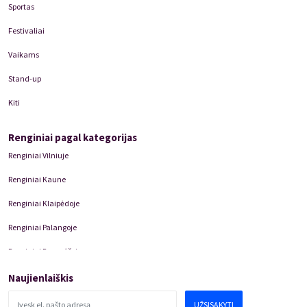
Sportas
Festivaliai
Vaikams
Stand-up
Kiti
Renginiai pagal kategorijas
Renginiai Vilniuje
Renginiai Kaune
Renginiai Klaipėdoje
Renginiai Palangoje
Renginiai Panevėžyje
Domino Teatro Spektakliai
Naujienlaiškis
UŽSISAKYTI