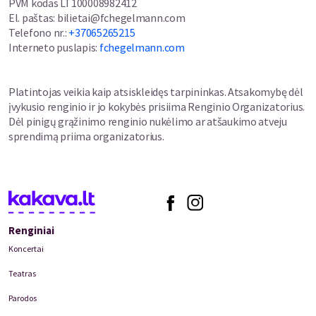
PVM kodas
LT100008982412
El. paštas
:
bilietai@fchegelmann.com
Telefono nr.
:
+37065265215
Interneto puslapis
:
fchegelmann.com
Platintojas veikia kaip atsiskleidęs tarpininkas. Atsakomybę dėl
įvykusio renginio ir jo kokybės prisiima Renginio Organizatorius.
Dėl pinigų grąžinimo renginio nukėlimo ar atšaukimo atveju
sprendimą priima organizatorius.
Renginiai
Koncertai
Teatras
Parodos