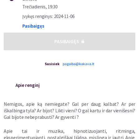
Trečiadienis
,
19:30
Įvykęs renginys
:
2024-11-06
Pasibaigęs
PASIBAIGĘS
Susisiek
pagalba@kakava.lt
Apie renginį
Nemigos, apie ką nemiegate? Gal per daug kalbat? Ar per
iškalbinga tyla? Ar bijot? Likti vieni? O gal kartu ir dar vienišesni?
Gal bijote nebeprabusti? Ar gyventi ?
Apie tai ir muzika, hipnotizuojanti, ritminga,
eksperimentuojanti, nostalgiškai liūdna, mįslinga ir jautri. Apie