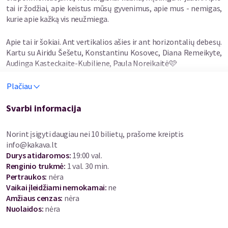
tai ir žodžiai, apie keistus mūsų gyvenimus, apie mus - nemigas,
kurie apie kažką vis neužmiega.
Apie tai ir šokiai. Ant vertikalios ašies ir ant horizontalių debesų.
Kartu su Airidu Šešetu, Konstantinu Kosovec, Diana Remeikyte,
Audinga Kasteckaite-Kubiliene, Paula Noreikaitė🩷
Plačiau
Tai ne tiesiog koncertas, tai judantis paveikslas , įsiurbiantis į
hipnotizuojančią atmosferą, lyg miegotumėm atsimerkę, lyg
žemė be traukos.
Svarbi informacija
Durys 19val, galima lukterėti Menų spaustuvės kavinėje.
Norint įsigyti daugiau nei 10 bilietų, prašome kreiptis
info@kakava.lt
Po koncerto bus galimybė įsigyti vinilinę plokštelę su autografu
Durys atidaromos
:
19:00 val.
🌙
Renginio trukmė
:
1 val. 30 min.
Pertraukos
:
nėra
Vaikai įleidžiami nemokamai:
ne
Amžiaus cenzas
:
nėra
Nuolaidos
:
nėra