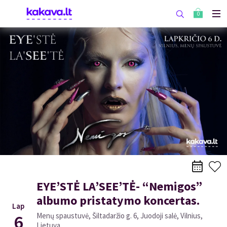
0
EYE’STĖ LA’SEE’TĖ- “Nemigos”
albumo pristatymo koncertas.
Lap
6
Menų spaustuvė, Šiltadaržio g. 6, Juodoji salė, Vilnius,
Lietuva