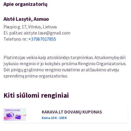
Apie organizatorių
Aistė Lasytė, Asmuo
Paupio g. 17, Vilnius, Lietuva
El. paštas
:
aistyte.lase@gmail.com
Telefono nr.
:
+37067017855
Platintojas veikia kaip atsiskleidęs tarpininkas. Atsakomybę dėl
įvykusio renginio ir jo kokybės prisiima Renginio Organizatorius.
Dėl pinigų grąžinimo renginio nukėlimo ar atšaukimo atveju
sprendimą priima organizatorius.
Kiti siūlomi renginiai
KAKAVA.LT DOVANŲ KUPONAS
Kaina
10
€ -
100
€