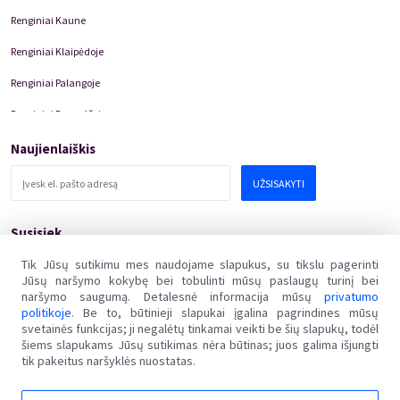
Renginiai Kaune
Renginiai Klaipėdoje
Renginiai Palangoje
Renginiai Panevėžyje
Domino Teatro Spektakliai
Naujienlaiškis
UŽSISAKYTI
Susisiek
pagalba@kakava.lt
Tik Jūsų sutikimu mes naudojame slapukus, su tikslu pagerinti
Jūsų naršymo kokybę bei tobulinti mūsų paslaugų turinį bei
Adresas
:
Žalgirio
g.
135, LT-08217 Vilnius
naršymo saugumą. Detalesnė informacija mūsų
privatumo
Įmonės kodas
:
304769369
politikoje
. Be to, būtinieji slapukai įgalina pagrindines mūsų
PVM mokėtojo kodas
:
svetainės funkcijas; ji negalėtų tinkamai veikti be šių slapukų, todėl
LT100011648218
šiems slapukams Jūsų sutikimas nėra būtinas; juos galima išjungti
tik pakeitus naršyklės nuostatas.