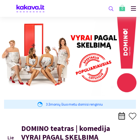
0
3 žmonių šiuo metu domisi renginiu
DOMINO teatras | komedija
VYRAI PAGAL SKELBIMĄ
Lie