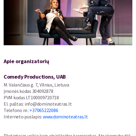
Apie organizatorių
Comedy Productions, UAB
M. Valančiaus g. 7, Vilnius, Lietuva
Įmonės kodas
304092878
PVM kodas
LT100009720718
El. paštas
:
info@dominoteatras.lt
Telefono nr.
:
+37065222086
Interneto puslapis
:
www.dominoteatras.lt
Platintojas veikia kaip atsiskleidęs tarpininkas. Atsakomybę dėl