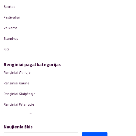
Sportas
Festivaliai
Vaikams
Stand-up
Kiti
Renginiai pagal kategorijas
Renginiai Vilniuje
Renginiai Kaune
Renginiai Klaipėdoje
Renginiai Palangoje
Renginiai Panevėžyje
Domino Teatro Spektakliai
Naujienlaiškis