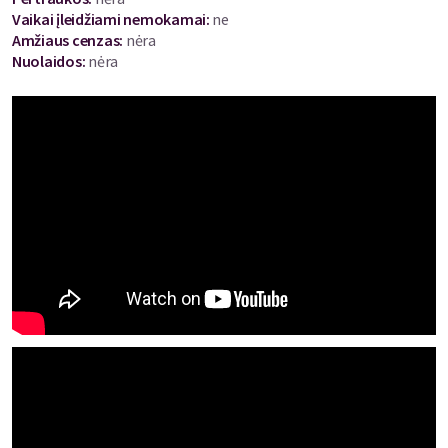
kuriame gyvena meilės išsiilgusi tarnaitė, sumaniusi susirasti
Vaikai įleidžiami nemokamai:
ne
vyrą ir dar dvi moterys. Viena jų - pianino mokytoja, trokštanti
Amžiaus cenzas
:
nėra
susirasti mokinių, ir atidaryti savo studiją, kurioje galėtų groti
Nuolaidos
:
nėra
niekieno netrukdoma. Kita - dailininkė pasiryžusi atrasti tobulą,
raumeningą modelį, kuris padėtų laimėti konkursą. Visos jos
svajoja apie savo šviesią ateitį, todėl nekantraudamos laukia
tinkamų kandidatų.
Neilgai trukus, vienas po kito pradeda eiti vyrai pagal skelbimą ir
jų nuostabai, pravėrus duris, juos pasitinka ne ta moteris.
Netikėta situacija, dėmesį sukaustantis chaosas ir netikėtai
užgimstantys jausmai visus vyrus palieka... be drabužių.
Daugiau informacijos:
www.dominoteatras.lt
Domino teatras Facebook