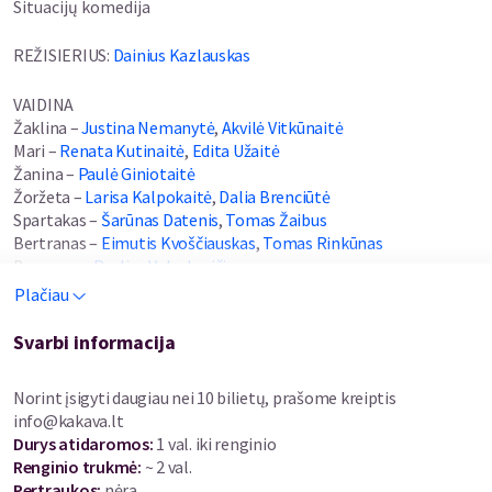
Situacijų komedija
REŽISIERIUS:
Dainius Kazlauskas
VAIDINA
Žaklina –
Justina Nemanytė
,
Akvilė Vitkūnaitė
Mari –
Renata Kutinaitė
,
Edita Užaitė
Žanina –
Paulė Giniotaitė
Žoržeta –
Larisa Kalpokaitė
,
Dalia Brenciūtė
Spartakas –
Šarūnas Datenis
,
Tomas Žaibus
Bertranas –
Eimutis Kvoščiauskas
,
Tomas Rinkūnas
Bernaras –
Paulius Valaskevičius
Žanas –
Arnas Ašmonas
,
Deividas Breivė
Plačiau
Ar esate kada nors perskaitę ar įkėlę bent vieną skelbimą siūlant
Svarbi informacija
įvairiausias paslaugas? Atsakymą jau žinome, nes ne išimtis ir
keturios, kartu gyvenančios damos. Jos kaip susitarusios įkelia
Norint įsigyti daugiau nei 10 bilietų, prašome kreiptis
skelbimą tuo pačiu adresu, tačiau su visiškai skirtingo pobūdžio
info@kakava.lt
pasiūlymais.
Durys atidaromos
:
1 val. iki renginio
Renginio trukmė
:
~ 2 val.
Buvusi kabareto žvaigždė, nusprendžia išnuomoti savo butą,
Pertraukos
:
nėra