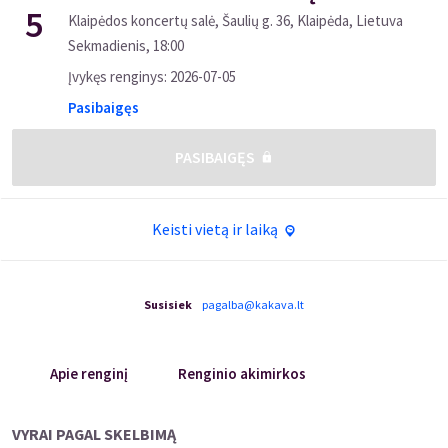
5
Klaipėdos koncertų salė, Šaulių g. 36, Klaipėda, Lietuva
Sekmadienis
,
18:00
Įvykęs renginys
:
2026-07-05
Pasibaigęs
PASIBAIGĘS
Keisti vietą ir laiką
Susisiek
pagalba@kakava.lt
Apie renginį
Renginio akimirkos
VYRAI PAGAL SKELBIMĄ