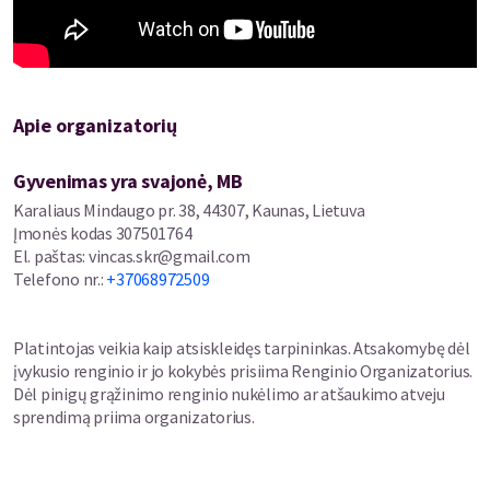
Apie organizatorių
Gyvenimas yra svajonė, MB
Karaliaus Mindaugo pr. 38, 44307, Kaunas, Lietuva
Įmonės kodas
307501764
El. paštas
:
vincas.skr@gmail.com
Telefono nr.
:
+37068972509
Platintojas veikia kaip atsiskleidęs tarpininkas. Atsakomybę dėl
įvykusio renginio ir jo kokybės prisiima Renginio Organizatorius.
Dėl pinigų grąžinimo renginio nukėlimo ar atšaukimo atveju
sprendimą priima organizatorius.