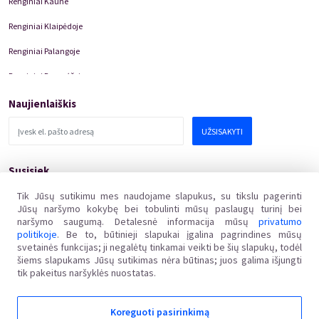
Renginiai Kaune
Renginiai Klaipėdoje
Renginiai Palangoje
Renginiai Panevėžyje
Domino Teatro Spektakliai
Naujienlaiškis
UŽSISAKYTI
Susisiek
pagalba@kakava.lt
Tik Jūsų sutikimu mes naudojame slapukus, su tikslu pagerinti
Jūsų naršymo kokybę bei tobulinti mūsų paslaugų turinį bei
Adresas
:
Žalgirio
g.
135, LT-08217 Vilnius
naršymo saugumą. Detalesnė informacija mūsų
privatumo
Įmonės kodas
:
304769369
politikoje
. Be to, būtinieji slapukai įgalina pagrindines mūsų
PVM mokėtojo kodas
:
svetainės funkcijas; ji negalėtų tinkamai veikti be šių slapukų, todėl
LT100011648218
šiems slapukams Jūsų sutikimas nėra būtinas; juos galima išjungti
tik pakeitus naršyklės nuostatas.
Koreguoti pasirinkimą