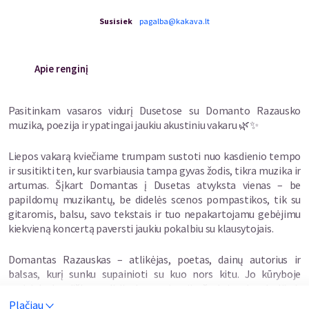
Susisiek
pagalba@kakava.lt
Apie renginį
Pasitinkam vasaros vidurį Dusetose su Domanto Razausko
muzika, poezija ir ypatingai jaukiu akustiniu vakaru 🌿✨
Liepos vakarą kviečiame trumpam sustoti nuo kasdienio tempo
ir susitikti ten, kur svarbiausia tampa gyvas žodis, tikra muzika ir
artumas. Šįkart Domantas į Dusetas atvyksta vienas – be
papildomų muzikantų, be didelės scenos pompastikos, tik su
gitaromis, balsu, savo tekstais ir tuo nepakartojamu gebėjimu
kiekvieną koncertą paversti jaukiu pokalbiu su klausytojais.
Domantas Razauskas – atlikėjas, poetas, dainų autorius ir
balsas, kurį sunku supainioti su kuo nors kitu. Jo kūryboje
susitinka bardiška tradicija, lengva ironija, švelni melancholija ir
šviesa. Vieną akimirką jo dainos priverčia nusišypsoti, kitą –
Plačiau