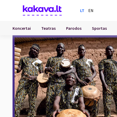
LT
EN
Koncertai
Teatras
Parodos
Sportas