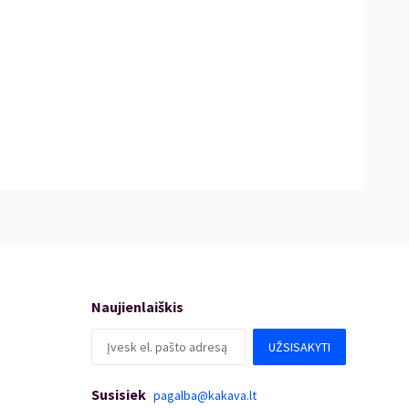
Naujienlaiškis
UŽSISAKYTI
Susisiek
pagalba@kakava.lt