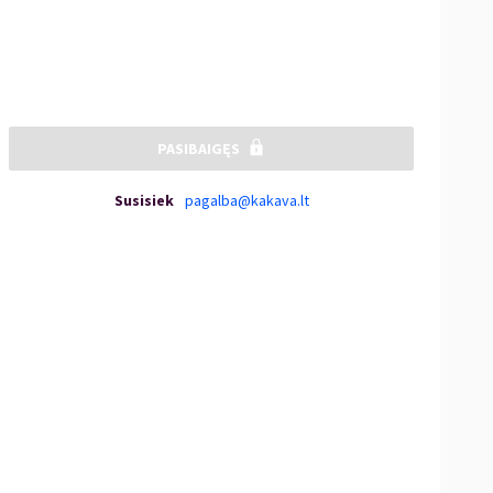
PASIBAIGĘS
Susisiek
pagalba@kakava.lt