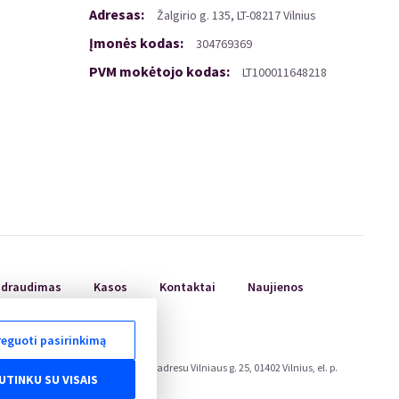
Adresas
:
Žalgirio
g.
135, LT-08217 Vilnius
Įmonės kodas
:
304769369
PVM mokėtojo kodas
:
LT100011648218
ų draudimas
Kasos
Kontaktai
Naujienos
eguoti pasirinkimą
ojų teisių apsaugos tarnyboje, adresu Vilniaus g. 25, 01402 Vilnius, el. p.
UTINKU SU VISAIS
eu/odr/.