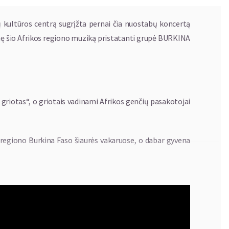
timų kultūros centrą sugrįžta pernai čia nuostabų koncertą
inę šio Afrikos regiono muziką pristatanti grupė BURKINA
griotas“, o griotais vadinami Afrikos genčių pasakotojai
so regiono Burkina Faso šiaurės vakaruose, o dabar gyvena
muzikinėmis tradicijomis ir istorija, kartu priimdami
ius mušamuosius instrumentus kaip Djembé, Bara, Tama,
'Gon). Broliai tęsia šios protėvių muzikos tradiciją,