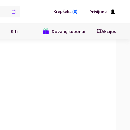
Krepšelis
(
0
)
Prisijunk
Kiti
Dovanų kuponai
💥Akcijos