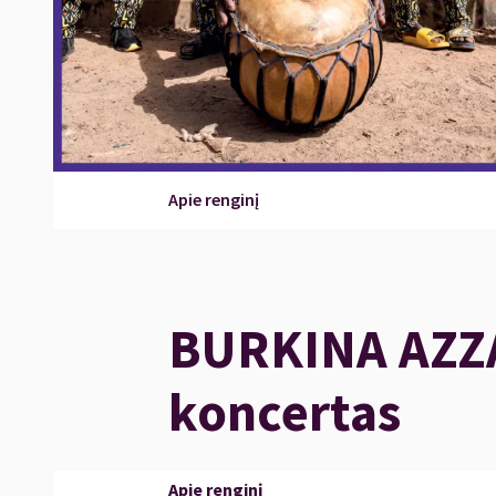
Apie renginį
BURKINA AZZA
koncertas
Apie renginį