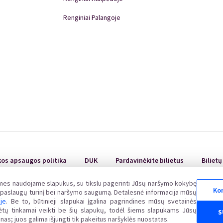
Renginiai Palangoje
Renginiai Panevėžyje
Domino Teatro Spektakliai
kos apsaugos politika
DUK
Pardavinėkite bilietus
Biliet
 mes naudojame slapukus, su tikslu pagerinti Jūsų naršymo kokybę
Kor
ų paslaugų turinį bei naršymo saugumą. Detalesnė informacija mūsų
oje
. Be to, būtinieji slapukai įgalina pagrindines mūsų svetainės
uvos Respublikos vartotojų teisių apsaugos įstatymo nustatyta tvarka Valstybinėje vartot
alėtų tinkamai veikti be šių slapukų, todėl šiems slapukams Jūsų
S
www.vvtat.lt. Elektroniniu būdu prašymą galite pateikti per EGS platformą http://ec.europa.
nas; juos galima išjungti tik pakeitus naršyklės nuostatas.