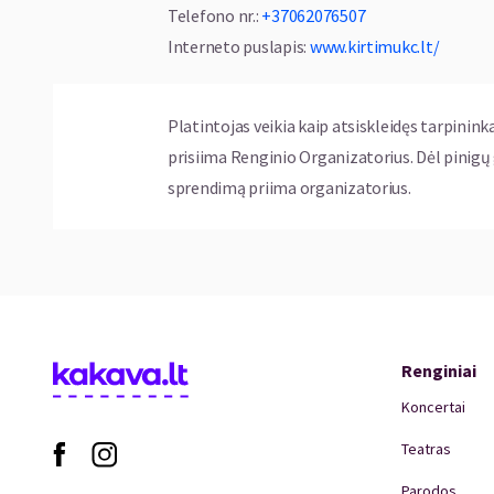
Telefono nr.
:
+37062076507
Interneto puslapis
:
www.kirtimukc.lt/
Platintojas veikia kaip atsiskleidęs tarpinink
prisiima Renginio Organizatorius. Dėl pinig
sprendimą priima organizatorius.
Renginiai
Koncertai
Teatras
Parodos