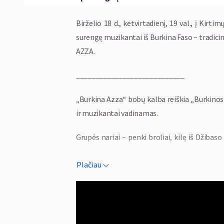
Birželio 18 d., ketvirtadienį, 19 val., į Kir
surengę muzikantai iš Burkina Faso – tradic
AZZA.
____________________________
„Burkina Azza“ bobų kalba reiškia „Burkinos 
ir muzikantai vadinamas.
Grupės nariai – penki broliai, kilę iš Džiba
Uagadugu. Jie siekia dalytis savo krašto 
Plačiau
šiuolaikinės Afrikos muzikos įtaką.
Muzikantai groja balafonu, naudoja ir tok
Doum, bei styginius instrumentus Kora ir N
perduotą savo tėvo.