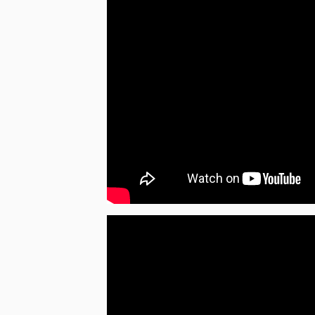
BURKINA AZZA koncertavo tokiuose svarbiu
Sam'Africa, Africajarc, dalyvavo solidarumo ini
Turtingas ir įvairus grupės pasirodymas nukels
atokiausių Burkina Faso kaimų, taip pat stebi
rankų darbo instrumentai ir kostiumai.
Koncerto metu BURKINA AZZA pristatys na
„Mougnou“.
https://www.bolingoart.com/burkina-azza
____________________________
Durys 19:00
Garsas 19:30
Organizatorius: Vilniaus miesto savivaldybės