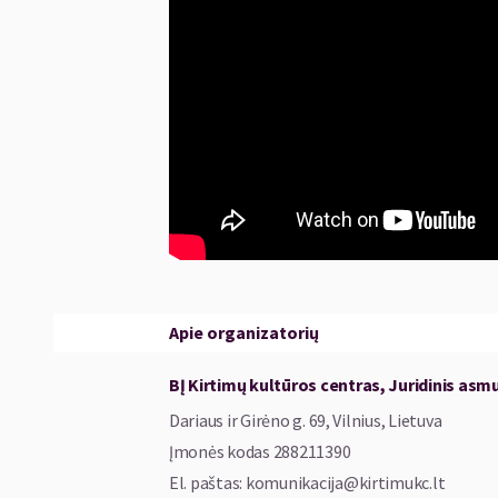
Vieta: Kirtimų kultūros centras Dariaus ir Girė
Renginio metu veiks baras.
Apie organizatorių
BĮ Kirtimų kultūros centras, Juridinis asm
Dariaus ir Girėno g. 69, Vilnius, Lietuva
Įmonės kodas
288211390
El. paštas
:
komunikacija@kirtimukc.lt