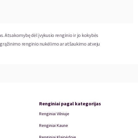
as. Atsakomybę dėl įvykusio renginio ir jo kokybės
ų grąžinimo renginio nukėlimo ar atšaukimo atveju
Renginiai pagal kategorijas
Renginiai Vilniuje
Renginiai Kaune
Renginiai Klaipėdoje