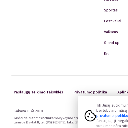
Sportas
Festivaliai
Vaikams
Stand-up
Kiti
Paslaugų Teikimo Taisyklės
Privatumo politika
Aplin
Tik Jūsų sutikimu
bei tobulinti mūs
Kakava LT © 2018
privatumo politik
Ginčai dėl sutarties netinkamo vykdymo ar nevykdymo ne teisme nagrinėjami Liet
funkcijas; ji neg
tarnyba@vvtat.lt, tel. (8 5) 262 67 51, faks. (8 5) 279 1466, interneto svetainė 
sutikimas nėra būti