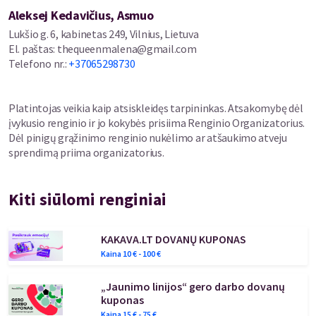
Aleksej Kedavičius, Asmuo
Lukšio g. 6, kabinetas 249, Vilnius, Lietuva
El. paštas
:
thequeenmalena@gmail.com
Telefono nr.
:
+37065298730
Platintojas veikia kaip atsiskleidęs tarpininkas. Atsakomybę dėl
įvykusio renginio ir jo kokybės prisiima Renginio Organizatorius.
Dėl pinigų grąžinimo renginio nukėlimo ar atšaukimo atveju
sprendimą priima organizatorius.
Kiti siūlomi renginiai
KAKAVA.LT DOVANŲ KUPONAS
Kaina
10
€ -
100
€
„Jaunimo linijos“ gero darbo dovanų
kuponas
Kaina
15
€ -
75
€