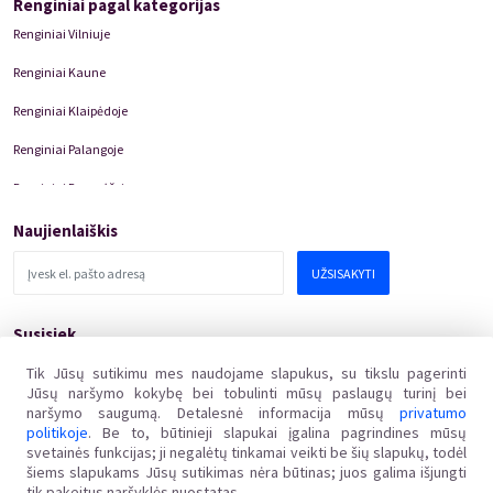
Renginiai pagal kategorijas
Renginiai Vilniuje
Renginiai Kaune
Renginiai Klaipėdoje
Renginiai Palangoje
Renginiai Panevėžyje
Domino Teatro Spektakliai
Naujienlaiškis
UŽSISAKYTI
Susisiek
pagalba@kakava.lt
Tik Jūsų sutikimu mes naudojame slapukus, su tikslu pagerinti
Jūsų naršymo kokybę bei tobulinti mūsų paslaugų turinį bei
Adresas
:
Žalgirio
g.
135, LT-08217 Vilnius
naršymo saugumą. Detalesnė informacija mūsų
privatumo
Įmonės kodas
:
304769369
politikoje
. Be to, būtinieji slapukai įgalina pagrindines mūsų
PVM mokėtojo kodas
:
svetainės funkcijas; ji negalėtų tinkamai veikti be šių slapukų, todėl
LT100011648218
šiems slapukams Jūsų sutikimas nėra būtinas; juos galima išjungti
tik pakeitus naršyklės nuostatas.