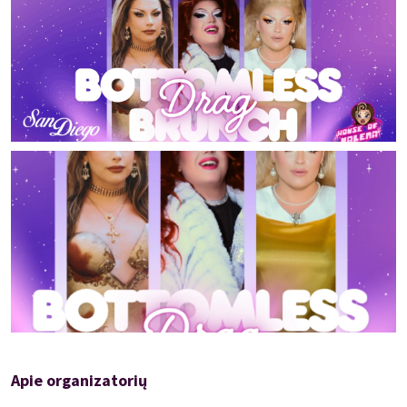
Įsigytų išankstinių bilietų grąžinimas galimas tik renginiui
neįvykus ar renginį perkėlus.
Organizatoriai pasilieka teisę neįleisti nepageidaujamų asmenų
be papildomo paaiškinimo.
N-20
Apie organizatorių