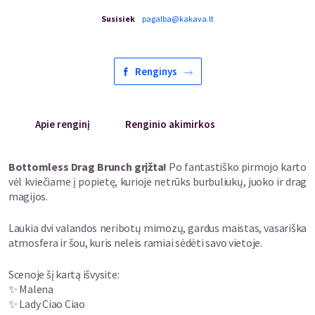
Susisiek
pagalba@kakava.lt
Renginys
Apie renginį
Renginio akimirkos
Bottomless Drag Brunch grįžta!
Po fantastiško pirmojo karto
vėl kviečiame į popietę, kurioje netrūks burbuliukų, juoko ir drag
magijos.
Laukia dvi valandos neribotų mimozų, gardus maistas, vasariška
atmosfera ir šou, kuris neleis ramiai sėdėti savo vietoje.
Scenoje šį kartą išvysite:
✨ Malena
✨ Lady Ciao Ciao