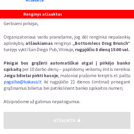
Renginys atšauktas
Gerbiami pirkėjai,
Organizatoriaus vardu pranešame, jog dėl renginiui nepalankių
aplinkybių
atšaukiamas
renginys
„Bottomless Drag Brunch“
turėjęs vykti
San Diego Pub, Vilniuje,
rugpjūčio
8 dieną 15:00 val.
Pinigai bus grąžinti automatiškai atgal į pirkėjo banko
sąskaitą
per 10 darbo dienų – papildomų veiksmų imtis nereikia.
Jeigu bilietai pirkti kasoje
, maloniai prašome kreiptis el. paštu
pagalba@kakava.lt
iki rugpjūčio 21 dienos (imtinai) prisegant
grąžinamus bilietus bei patikslinant banko sąskaitos numerį.
Atsiprašome už galimus nepatogumus.
ATŠAUKTA