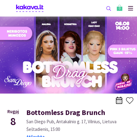
0
Bottomless Drag Brunch
Rugpj
8
San Diego Pub, Antakalnio g. 17, Vilnius, Lietuva
Šeštadienis
,
15:00
Atšaukta