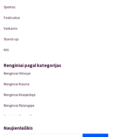
Sportas
Festivaliai
Vaikams
Stand-up
Kiti
Renginiai pagal kategorijas
Renginiai Vilniuje
Renginiai Kaune
Renginiai Klaipėdoje
Renginiai Palangoje
Renginiai Panevėžyje
Domino Teatro Spektakliai
Naujienlaiškis