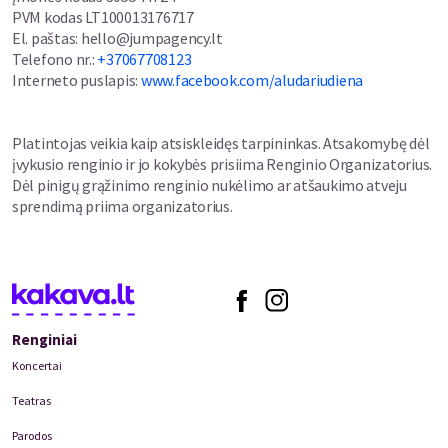
PVM kodas
LT100013176717
El. paštas
:
hello@jumpagency.lt
Telefono nr.
:
+37067708123
Interneto puslapis
:
www.facebook.com/aludariudiena
Platintojas veikia kaip atsiskleidęs tarpininkas. Atsakomybę dėl
įvykusio renginio ir jo kokybės prisiima Renginio Organizatorius.
Dėl pinigų grąžinimo renginio nukėlimo ar atšaukimo atveju
sprendimą priima organizatorius.
Renginiai
Koncertai
Teatras
Parodos