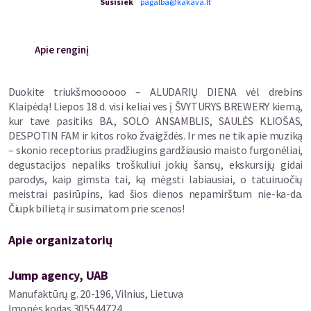
Susisiek
pagalba@kakava.lt
Apie renginį
Duokite triukšmoooooo – ALUDARIŲ DIENA vėl drebins
Klaipėdą! Liepos 18 d. visi keliai ves į ŠVYTURYS BREWERY kiemą,
kur tave pasitiks BA., SOLO ANSAMBLIS, SAULĖS KLIOŠAS,
DESPOTIN FAM ir kitos roko žvaigždės. Ir mes ne tik apie muziką
– skonio receptorius pradžiugins gardžiausio maisto furgonėliai,
degustacijos nepaliks troškuliui jokių šansų, ekskursijų gidai
parodys, kaip gimsta tai, ką mėgsti labiausiai, o tatuiruočių
meistrai pasirūpins, kad šios dienos nepamirštum nie-ka-da.
Čiupk bilietą ir susimatom prie scenos!
Apie organizatorių
Jump agency, UAB
Manufaktūrų g. 20-196, Vilnius, Lietuva
Įmonės kodas
305544724