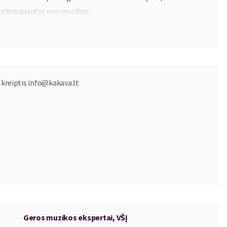
atsitraukiantys nuo muzikos.
sis į naujų garsų paieškas daugelio mintinai mokamose
strumentais bei balsais pažadinti jautriai, įvairiai, ir,
 kreiptis
info@kakava.lt
Geros muzikos ekspertai, VŠĮ