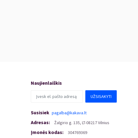
Naujienlaiškis
UŽSISAKYTI
Susisiek
pagalba@kakava.lt
Adresas
:
Žalgirio
g.
135, LT-08217 Vilnius
Įmonės kodas
:
304769369