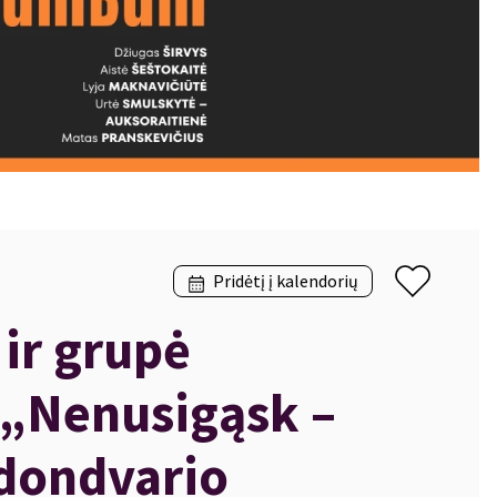
Pridėtį į kalendorių
 ir grupė
„Nenusigąsk –
udondvario