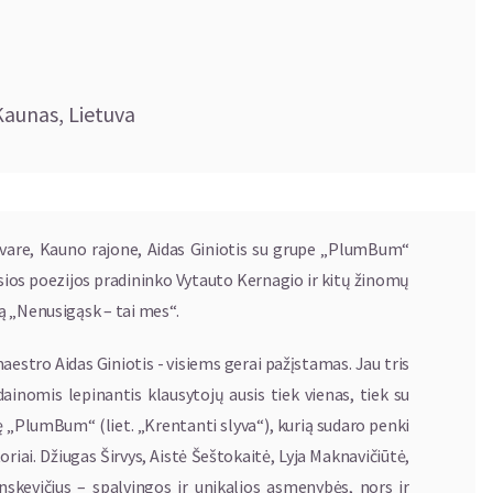
Kaunas, Lietuva
 dvare, Kauno rajone, Aidas Giniotis su grupe „PlumBum“
sios poezijos pradininko Vytauto Kernagio ir kitų žinomų
ą „Nenusigąsk – tai mes“.
aestro Aidas Giniotis - visiems gerai pažįstamas. Jau tris
ainomis lepinantis klausytojų ausis tiek vienas, tiek su
rupę „PlumBum“ (liet. „Krentanti slyva“), kurią sudaro penki
riai. Džiugas Širvys, Aistė Šeštokaitė, Lyja Maknavičiūtė,
skevičius – spalvingos ir unikalios asmenybės, nors ir