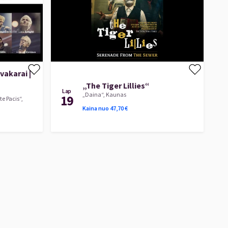
 vakarai |
„The Tiger Lillies“
Lap
„Daina“, Kaunas
19
e Pacis“,
Kaina nuo
47,70
€