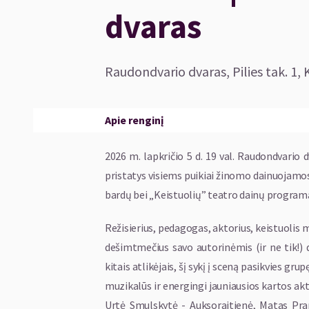
dvaras
Raudondvario dvaras, Pilies tak. 1, 
Apie renginį
2026 m. lapkričio 5 d. 19 val. Raudondvario
pristatys visiems puikiai žinomo dainuojamo
bardų bei „Keistuolių” teatro dainų program
Režisierius, pedagogas, aktorius, keistuolis m
dešimtmečius savo autorinėmis (ir ne tik!) d
kitais atlikėjais, šį sykį į sceną pasikvies g
muzikalūs ir energingi jauniausios kartos akto
Urtė Smulskytė - Auksoraitienė,
Matas Pran