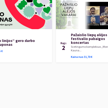
Pažaislio liepų alėjos
festivalio pabaigos
 linijos“ gero darbo
koncertas
Rugs
kuponas
2
Svetingumo kompleksas „Mont
Kauna...
5
€
Kaina nuo
31,70
€