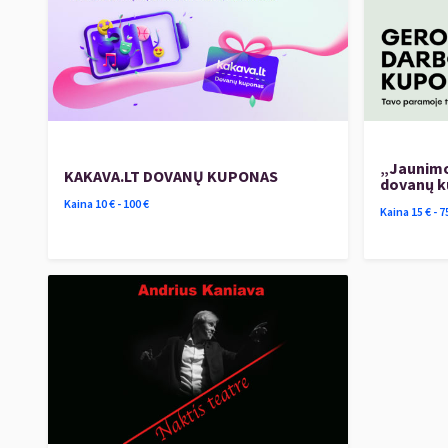
„Jaunimo
KAKAVA.LT DOVANŲ KUPONAS
dovanų 
Kaina
10
€ -
100
€
Kaina
15
€ -
7