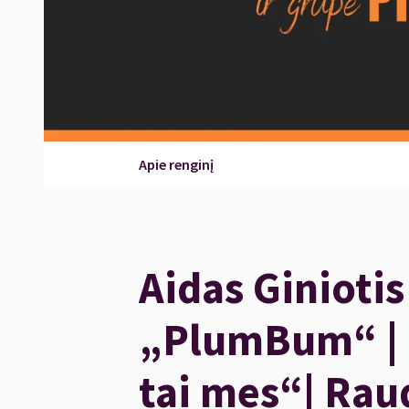
Apie renginį
Aidas Giniotis
„PlumBum“ | 
tai mes“| Ra