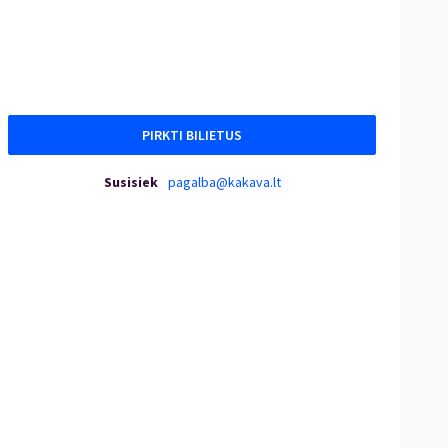
PIRKTI BILIETUS
Susisiek
pagalba@kakava.lt