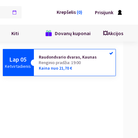
Krepšelis
(
0
)
Prisijunk
Kiti
Dovanų kuponai
💥Akcijos
Raudondvario dvaras, Kaunas
Lap 05
Renginio pradžia
:
19:00
Ketvirtadienis
Kaina nuo
21,70
€