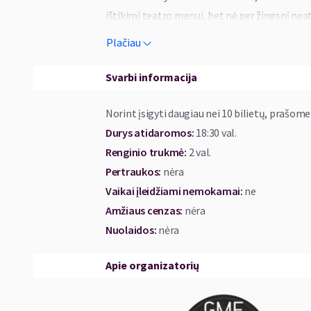
ištikimi teatro menui, bet nė per žingsnį ne
Plačiau
Aidas Giniotis su jaunaisiais kūrėjais lei
melodijose ir žada Vytauto Kernagio dainas in
Svarbi informacija
svarbiausia - su didžiuliu nuoširdumu.
Norint įsigyti daugiau nei 10 bilietų, prašome
Stilius: intelektualusis pusrokis.
Durys atidaromos
:
18:30 val.
Renginio trukmė
:
2 val.
Į koncertą kviečia „Bardai LT“.
Pertraukos
:
nėra
Vaikai įleidžiami nemokamai:
ne
Amžiaus cenzas
:
nėra
Nuolaidos
:
nėra
Apie organizatorių