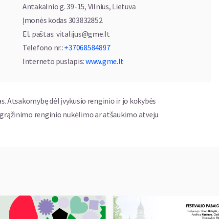
Antakalnio g. 39-15, Vilnius, Lietuva
Įmonės kodas
303832852
El. paštas
:
vitalijus@gme.lt
Telefono nr.
:
+37068584897
Interneto puslapis
:
www.gme.lt
as. Atsakomybę dėl įvykusio renginio ir jo kokybės
ų grąžinimo renginio nukėlimo ar atšaukimo atveju