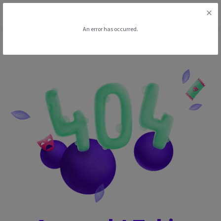
×
0
An error has occurred.