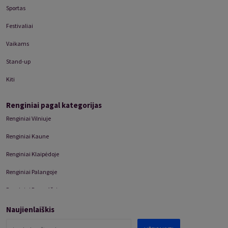
Sportas
Festivaliai
Vaikams
Stand-up
Kiti
Renginiai pagal kategorijas
Renginiai Vilniuje
Renginiai Kaune
Renginiai Klaipėdoje
Renginiai Palangoje
Renginiai Panevėžyje
Domino Teatro Spektakliai
Naujienlaiškis