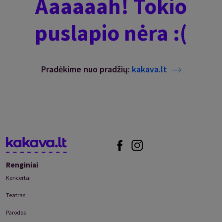
Aaaaaah! Tokio
puslapio nėra :(
Pradėkime nuo pradžių
:
kakava.lt
Renginiai
Koncertai
Teatras
Parodos