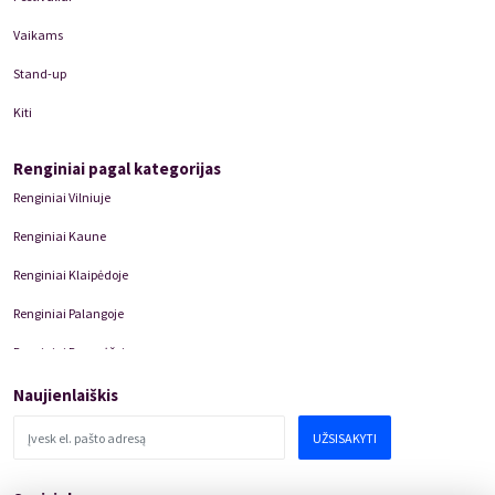
Vaikams
Stand-up
Kiti
Renginiai pagal kategorijas
Renginiai Vilniuje
Renginiai Kaune
Renginiai Klaipėdoje
Renginiai Palangoje
Renginiai Panevėžyje
Domino Teatro Spektakliai
Naujienlaiškis
UŽSISAKYTI