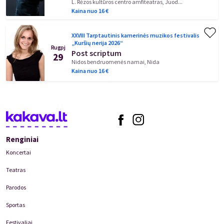
L. Rėzos kultūros centro amfiteatras, Juod...
Kaina nuo
16
€
XXVIII Tarptautinis kamerinės muzikos festivalis
„Kuršių nerija 2026“
Rugpj
Post scriptum
29
Nidos bendruomenės namai, Nida
Kaina nuo
16
€
Renginiai
Koncertai
Teatras
Parodos
Sportas
Festivaliai