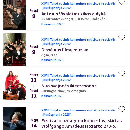
XXVIII Tarptautinis kamerinės muzikos festivalis
„Kuršių nerija 2026“
Rugpj
Antonio Vivaldi muzikos didybė
8
Juodkrantės evangelikų liuteronų bažnyčia,...
Kaina nuo
16
€
XXVIII Tarptautinis kamerinės muzikos festivalis
„Kuršių nerija 2026“
Rugpj
Disnėjaus filmų muzika
9
Agila, Nida
Kaina nuo
16
€
Rugpj
XXVIII Tarptautinis kamerinės muzikos festivalis
11
„Kuršių nerija 2026“
Nuo svajonės iki serenados
|
Rugpj
Skirtingos lokacijos, 2 renginiai
12
Kaina nuo
16
€
XXVIII Tarptautinis kamerinės muzikos festivalis
„Kuršių nerija 2026“
Festivalio uždarymo koncertas, skirtas
Rugpj
14
Wolfgango Amadeus Mozarto 270-o...