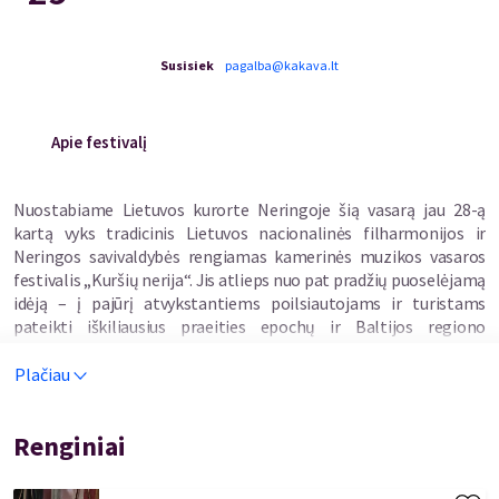
Susisiek
pagalba@kakava.lt
Apie festivalį
Nuostabiame Lietuvos kurorte Neringoje šią vasarą jau 28-ą
kartą vyks tradicinis Lietuvos nacionalinės filharmonijos ir
Neringos savivaldybės rengiamas kamerinės muzikos vasaros
festivalis „Kuršių nerija“. Jis atlieps nuo pat pradžių puoselėjamą
idėją – į pajūrį atvykstantiems poilsiautojams ir turistams
pateikti iškiliausius praeities epochų ir Baltijos regiono
šiuolaikinių kompozitorių kūrinius. Visa informacija apie
festivalio renginius:
www.filharmonija.lt
.
Plačiau
Renginiai