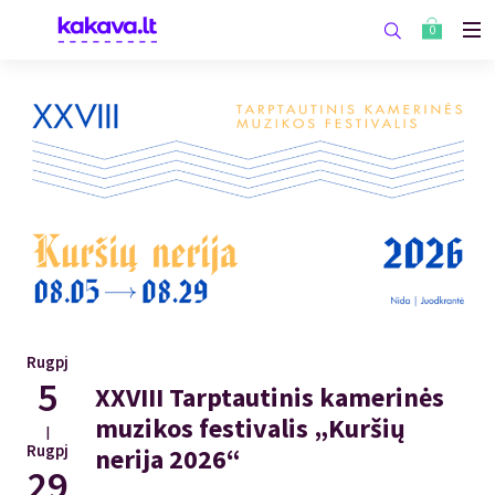
0
Rugpj
5
XXVIII Tarptautinis kamerinės
muzikos festivalis „Kuršių
|
Rugpj
nerija 2026“
29