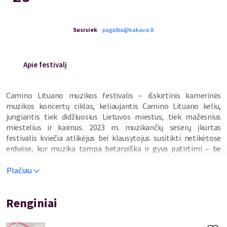
Susisiek
pagalba@kakava.lt
Apie festivalį
Camino Lituano muzikos festivalis – išskirtinis kamerinės
muzikos koncertų ciklas, keliaujantis Camino Lituano keliu,
jungiantis tiek didžiuosius Lietuvos miestus, tiek mažesnius
miestelius ir kaimus. 2023 m. muzikančių seserų įkurtas
festivalis kviečia atlikėjus bei klausytojus susitikti netikėtose
erdvėse, kur muzika tampa betarpiška ir gyva patirtimi – be
publikai įprasto atstumo.
Plačiau
„Kelias tapo puikia galimybe festivalį kurti kitaip – ne vienoje
salėje ar vietoje, kaip įprasta daugumai festivalių, bet
Renginiai
keliaujant.“, – sako festivalio įkūrėjos Rugilė ir Lina.
2026 metų festivalio programoje – koncertai nuo klasikinės