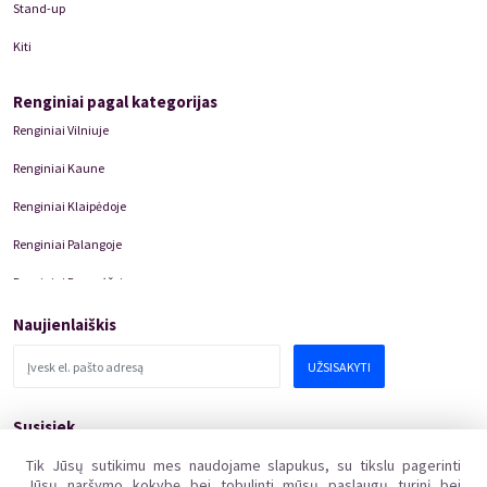
Stand-up
Kiti
Renginiai pagal kategorijas
Renginiai Vilniuje
Renginiai Kaune
Renginiai Klaipėdoje
Renginiai Palangoje
Renginiai Panevėžyje
Domino Teatro Spektakliai
Naujienlaiškis
UŽSISAKYTI
Susisiek
pagalba@kakava.lt
Tik Jūsų sutikimu mes naudojame slapukus, su tikslu pagerinti
Jūsų naršymo kokybę bei tobulinti mūsų paslaugų turinį bei