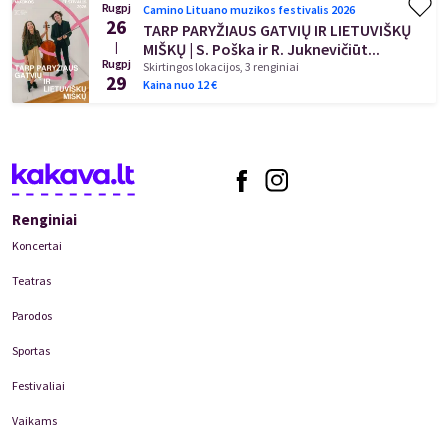
Rugpj
Camino Lituano muzikos festivalis 2026
muzikos iki džiazo, popmuzikos ir improvizacijų su atlikėjais iš
26
TARP PARYŽIAUS GATVIŲ IR LIETUVIŠKŲ
Lietuvos, Italijos ir Vokietijos.
|
MIŠKŲ | S. Poška ir R. Juknevičiūt...
Rugpj
Skirtingos lokacijos, 3 renginiai
29
Projektą finansuoja Lietuvos kultūros taryba ir Sauliaus Karoso
Kaina nuo
12
€
paramos ir labdaros fondas.
Renginiai
Koncertai
Teatras
Parodos
Sportas
Festivaliai
Vaikams