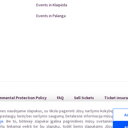
Events in Klaipėda
Events in Palanga
Events in Panevėžys
Domino Teatro Performances
nmental Protection Policy
FAQ
Sell tickets
Ticket insur
 mes naudojame slapukus, su tikslu pagerinti Jūsų naršymo kokybę
Ad
ų paslaugų turinį bei naršymo saugumą. Detalesnė informacija mūsų
oje
. Be to, būtinieji slapukai įgalina pagrindines mūsų svetainės
t of court shall be examined in accordance with the procedure established by the Law on 
alėtų tinkamai veikti be šių slapukų, todėl šiems slapukams Jūsų
A
vvtat.lt, tel. (8 5) 262 67 51, fax. (8 5) 279 1466, website www.vvtat.lt. You can apply ele