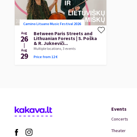
Camino Lituano Music Festival 2026
Between Paris Streets and
Aug
26
Lithuanian Forests | S. Poška
& R. Jukneviči...
|
Multiple locations, 3 events
Aug
29
Price from
12
€
Events
Concerts
Theater