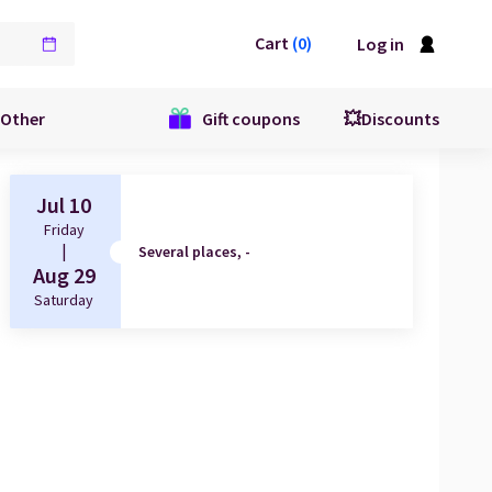
Cart
(
0
)
Log in
Other
Gift coupons
💥Discounts
Jul 10
Friday
|
Several places, -
Aug 29
Saturday