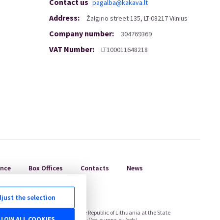
Contact us
pagalba@kakava.lt
Address
:
Žalgirio
street
135, LT-08217 Vilnius
Company number
:
304769369
VAT Number
:
LT100011648218
ance
Box Offices
Contacts
News
just the selection
Consumer Rights Protection of the Republic of Lithuania at the State
LLOW ALL COOKIES
ctronically via the EGS platform http://ec.europa.eu/odr/.