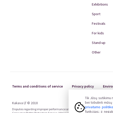
Exhibitions
Sport
Festivals
For kids
Stand-up
Other
Terms and conditions of service
Privacy policy
Enviro
Tik Jūsų sutikimu
bei tobulinti mūs
Kakava LT © 2018
privatumo politik
Disputes regarding improper performance or non-performance of the contract ou
funkcijas; ji neg
Consumer Rights Protection Service, Vilniaus st. 25, 01402 Vilnius, email tarnyba@