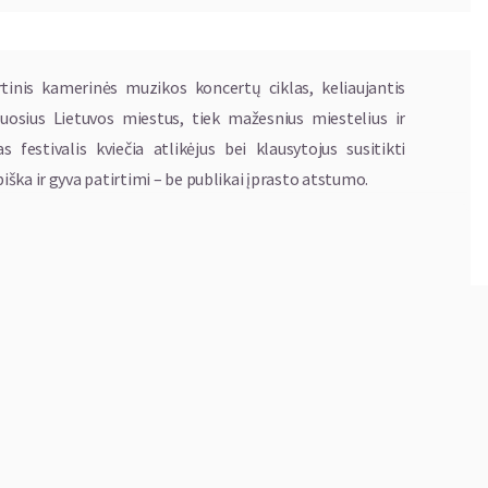
tinis kamerinės muzikos koncertų ciklas, keliaujantis
iuosius Lietuvos miestus, tiek mažesnius miestelius ir
festivalis kviečia atlikėjus bei klausytojus susitikti
ška ir gyva patirtimi – be publikai įprasto atstumo.
itaip – ne vienoje salėje ar vietoje, kaip įprasta daugumai
kūrėjos Rugilė ir Lina.
tai nuo klasikinės muzikos iki džiazo, popmuzikos ir
ir Vokietijos.
ir Sauliaus Karoso paramos ir labdaros fondas.