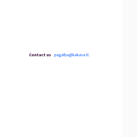
Contact us
pagalba@kakava.lt