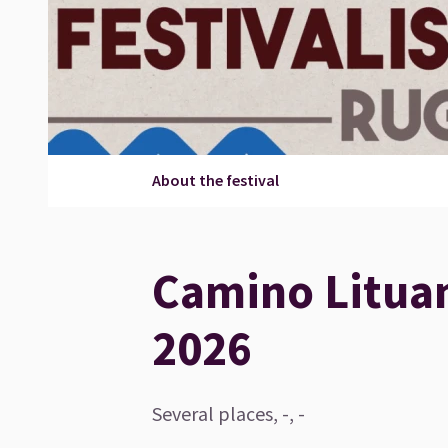
About the festival
Camino Lituan
2026
Several places, -, -