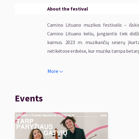
About the festival
Camino Lituano muzikos festivalis – išskir
Camino Lituano keliu, jungiantis tiek didž
kaimus. 2023 m. muzikančių seserų įkurtas 
netikėtose erdvėse, kur muzika tampa betarpi
„Kelias tapo puikia galimybe festivalį kurti k
More
festivalių, bet keliaujant.“, – sako festivalio į
2026 metų festivalio programoje – koncer
Events
improvizacijų su atlikėjais iš Lietuvos, Italijos 
Projektą finansuoja Lietuvos kultūros taryba 